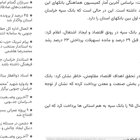
ت: براساس آخرین آمار کمیسیون هماهنگی بانکهای این
سربازان گمنام اما
مجاهدت‌های صادقان
کها طی 4 ماهه اول 96 نسبت به ابتدای سال 7 درصد رشد داشته است. این در حالی است که بانک سپه خراسان
۴۵ درصد از پروند
استان واگذار شد
اتصال اداره کل ح
بانک سپه در رونق اقتصاد و ایجاد اشتغال، اعلام کرد:
جنوبی به سامانه انتش
مانده منابع این بانک در استان خراسان جنوبی در پایان سال 95 نسبت به سال قبل 29 درصد و مانده تسهیلات پرداختی 23 درصد رشد
پیام تبریک حزب ند
به استاندار منتخب د
محمدرضا هاشمی
استاندار خراسان ج
فرهنگی داشته باشد
استاد ذوالفقار بیتا
 تحقق اهداف اقتصاد مقاومتی، خاطر نشان کرد: بانک
ز کل تسهیلات اعطایی را در بخش صنعت و معدن پرداخت کرده که نشان از توجه
یادواره شهید “محمد
خراسان جنوبی برگزار
?آخـرین وضــعیت 
خــراسان جنــوبی
وی اظهار داشت: 13درصد از تسهیلات کل استان در بخش صنعت و معدن طی سال 95 را بانک سپه به هم استانی ها پرداخت کرد که این
۹ پروژه عمرانی بس
افتتاح شد
دشمن در مسئله زن ا
دنبال ایجاد چالش و 
?آخـرین وضــعیت 
 کوتاه خبر:
https://khabarvahonar.ir/news/?p=12507