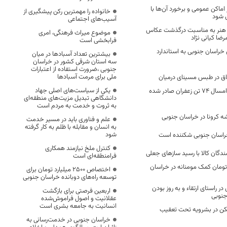
اماکن عمومی و برخورد آن‌ها با
خانواده را مهمترین رکن پیشگیری از
ی شود
آسیب‌های اجتماعی
 هنر به مناسبت درگذشت عکاس
موضوع میراث فرهنگی، امری
ضا کیانی نژاد
فرابخشی است
راسان جنوبی به استاندارد
بیشترین تعداد آسبادها در میان
سه استان شرقی کشور در خراسان
جنوبی ،ضرورت استفاده از اعتبارات
ملی برای مرمت آسبادها
یکی از سیاست‌های اصلی جهاد
در پنج ماه نخست امسال ۷۴ تن زعفران صادر شده
دانشگاهی تبدیل مزیت‌های منطقه‌ای
به ثروت و خدمت به مردم است
ه کرونا در خراسان جنوبی
علم و فناوری باید در مسیر خدمت
به انسان و مقابله با ظلم به کار گرفته
شود
راسان جنوبی شکننده است
کنترل ملخ نیازمند همکاری
ندگان کالا با رسید ساز‌های جعلی
فرامنطقه‌ای است
 میلیارد تومان کمک مومنانه در خراسان
اختصاص 2500 میلیارد تومان برای
توسعه راه‌های دوبانده خراسان جنوبی
ر راستای ارتقاء و به روز بودن
اربعین فرصتی برای بازگشت
جنوبی
عقلانیت و اصول فراموش‌شده
انسانیت به جامعه بشری است
ن در بشرویه تحت تعقیب
خراسان جنوبی در خدمت‌رسانی به