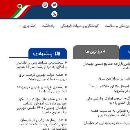
پزشکی و سلامت
گردشگری و میراث فرهنگی
یادداشت
کشاورزی
ا
داغ ترین ها
پیشنهادی:
سخت‌ترین شرایط پس از انقلاب را
اولین بازارچه صنایع دستی نهبندان
با اتکای به مردم پشت سر گذاشتیم
ی شود
هفته دولت بهترین فرصت برای
تبیین خدمات نظام و دولت
پیش بینی می شود امسال 110 تن خاکشیر از 200
یشتازی خراسان جنوبی در پرونده
در بشرویه
ثبت جهانی آسبادها
با صدور سند تک برگ۱۰۰ درصد املاک و اراضی ملی
تقدیر مقام عالی وزارت از عملکرد
ل کشور را دارد
جهادی معاونت آموزش ابتدایی
خراسان جنوبی/ ۴۶۰۰ دانش‌آموز زیر
برداری از ۲۰ پروژه عمرانی به مناسبت هفته
چتر «طرح حامی»
ق‌آباد خراسان جنوبی
۱۸۵ بیمار هموفیلی در خراسان
 اعتبارات محرومیت‌زدایی در خراسان
جنوبی تحت پوشش خدمات بیمه
سلامت قرار دارند