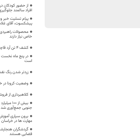
از حضور کودکان در 
افراد سالمند جلوگیر
پیام تسلیت خبر و
پیشکسوت، آقای غلامر
محصولات راهبردی خ
خاص نیاز دارند
کشف 4 تن آرد قاچاق در طبس مسینای درمیان
است
زردتر شدن رنگ نقش
وضعیت کرونا در خ
کلاهبرداری از فروش
بیش از ۱۰۰
جنوبی جمع‌آوری شد
برون سپاری آموزش د
مهارت ها در خراسان 
گردشگران هنجارشک
قضایی هستند