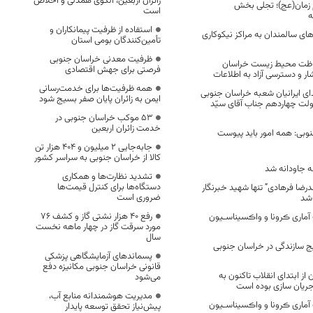
زائران اربعین، الگوی همدلی و اخلاص
م زمان(عج)؛‌ تجلی بخش
است
ه
استفاده از ظرفیت پیمانکاران و
ه‌های سالمندان به مراکز نیکوکاری
تأمین‌کنندگان بومی استان
ظرفیت معدنی خراسان جنوبی
فاظت محیط زیست خراسان
فرصتی برای جهش اقتصادی
ار و دسترسی آزاد به اطلاعات
همه ظرفیت‌ها برای خدمت‌رسانی
ای ایرانیان شعبه خراسان جنوبی
ایمن به زائران پایان صفر بسیج شود
ولت چهاردهم جناب آقای سیّد
53 موکب خراسان جنوبی در
خدمت زائران اربعین
نوبی: همه امور باید پیوست
جابه‌جایی 2 میلیون و 404 هزار تن
کالا از خراسان جنوبی به سراسر کشور
نه جاودانه شد
تشدید نظارت‌ها و همکاری
دستگاه‌ها برای کنترل قیمت‌ها
رضا فرهادی” تنها شهید خبرنگار
ضروری است
 شد
رفع 40 هزار نشتی گاز و کشف 76
آماری ڪرونا و واڪسیناسـیون
مورد سرقت گاز در چهار ماهه نخست
سال
یج سازندگی در خراسان جنوبی
پسماندهای آزمایشگاهی پزشکی
قانونی خراسان جنوبی مکانیزه دفع
ز ابتدای انقلاب تاکنون به
می‌شود
جریان سازی بوده است
مدیریت هوشمندانه منابع آب،
آماری ڪرونا و واڪسیناسـیون
پیش‌نیاز تحقق توسعه پایدار