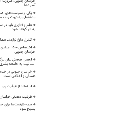
خراسان جنوبی ،ضرورت است
آسبادها
یکی از سیاست‌های اصل
منطقه‌ای به ثروت و خد
علم و فناوری باید در م
به کار گرفته شود
کنترل ملخ نیازمند همک
اختصاص 500
خراسان جنوبی
اربعین فرصتی برای با
انسانیت به جامعه بشری
خراسان جنوبی در خدمت‌
همدلی و اخلاص است
استفاده از ظرفیت پیمان
ظرفیت معدنی خراسان 
همه ظرفیت‌ها برای خدم
بسیج شود