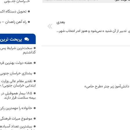
خــراسان جنــوبی
تحویل دستگاه اکسی
بعدی
راه آهن زاهدان –
شورایی که بوی تدبیر از آن شنید ه نمی‌شود و هنوز اندر انتخاب شهردار مانده است.
پربحث ترین 
سخت‌ترین شرایط پس از 
گذاشتیم
هفته دولت بهترین فرص
یشتازی خراسان جنوبی د
تقدیر مقام عالی وزارت
ابتدایی خراسان جنوبی/ ۴۶۰۰ دانش‌آموز زیر چتر «طرح حامی»
۱۸۵ بیمار هموفیلی
بیمه سلامت قرار دارند
خانواده را مهمترین رک
موضوع میراث فرهنگی،
بیشترین تعداد آسبادها