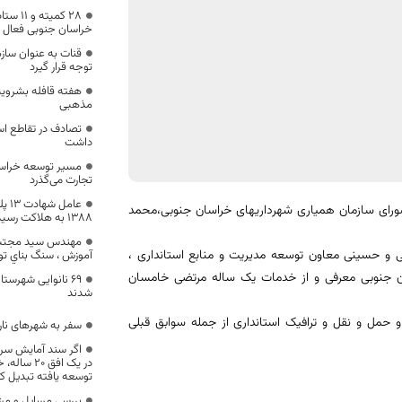
۲۸ کمی
خراسان جنوبی فعال 
قنات به عنوان سازه
توجه قرار گیرد
هفته قافله بشروی
مذهبی
تصادف در تقاطع ا
داشت
تجارت می‌گذرد
عام
رای سازمان همیاری شهرداریهای خراسان جنوبی،محمد
1388 به هلاکت رسید
مهندس سيد مجتبي 
 و حسینی معاون توسعه مدیریت و منابع استانداری ،
آموزش ، سنگ بناي ت
ان جنوبی معرفی و از خدمات یک ساله مرتضی خامسان
۶۹ نانوایی شهرس
شدند
و حمل و نقل و ترافیک استانداری از جمله سوابق قبلی
سفر به شهرهای نا
اگر سند آمایش سرز
در یک افق 
توسعه یافته تبدیل کر
بررسی مسایل و مش