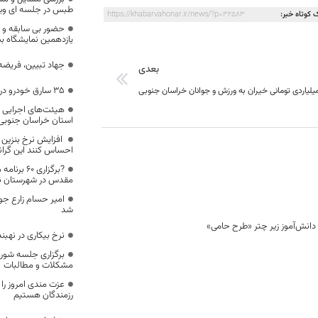
طبس در جلسه ای ویژه
 کوتاه خبر:
https://khabarvahonar.ir/news/?p=32583
حضور بی سابقه و ک
یازدهمین نمایشگاه بی
جهاد تبیین، فریضه
بعدی
۳۵ سارق خودرو در خراسان جنوبی دستگیر شدند
هیئت‌های اجرایی 
استان خراسان جنوب
افزایش نرخ بنزین 
احساس کنند این گران
?برگزاری 
مقدس در شهرستان نه
شد
نرخ بیکاری در نهبندان ۵۰ درصد کاه
برگزاری جلسه شورا
مشکلات و مطالبات
عزت مندی امروز را 
رزمندگان هستیم