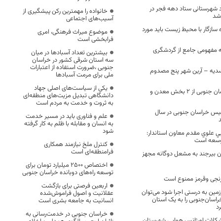
ته و ۱۱ ستاد شهرستانی ستاد دهه فجر در
خانواده را مهمترین رکن پیشگیری از
شد
آسیب‌های اجتماعی
 سازگار با محیط زیست باید مورد
موضوع میراث فرهنگی، امری
فرابخشی است
ه مفهومی جامع از گردشگری
بیشترین تعداد آسبادها در میان
سه استان شرقی کشور در خراسان
جنوبی ،ضرورت استفاده از اعتبارات
سدیه – آرین شهر پنج مصدوم
ملی برای مرمت آسبادها
یکی از سیاست‌های اصلی جهاد
مسیر توسعه خراسان جنوبی از ۲ بخش معدن و
دانشگاهی تبدیل مزیت‌های منطقه‌ای
به ثروت و خدمت به مردم است
ل شهادت ۱۳ پلیس خراسان جنوبی در سال
علم و فناوری باید در مسیر خدمت
به انسان و مقابله با ظلم به کار گرفته
شود
علوي مقدم معاون استاندار:
وسعه است
کنترل ملخ نیازمند همکاری
فرامنطقه‌ای است
تان بیرجند به مشعل دوگانه مجهز
اختصاص 2500 میلیارد تومان برای
توسعه راه‌های دوبانده خراسان جنوبی
رنجی وقرمز ممنوع است
اربعین فرصتی برای بازگشت
مین به درستی اجرا شود می‌توان
عقلانیت و اصول فراموش‌شده
۲۰ ساله، خراسان‌جنوبی را به یک استان
انسانیت به جامعه بشری است
د
خراسان جنوبی در خدمت‌رسانی به
کلات اورژانس هوایی شهرستان