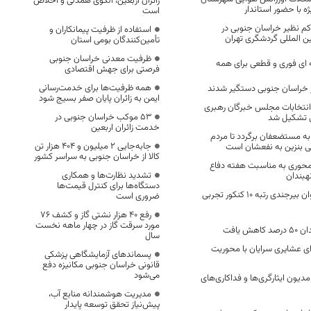
زائران اربعین، الگوی همدلی و اخلاص
 با حضور استاندار
است
م نظیر خراسان جنوبی در
استفاده از ظرفیت پیمانکاران و
ن المللی گردشگری تهران
تأمین‌کنندگان بومی استان
ظرفیت معدنی خراسان جنوبی
 ای فوری و قطعی برای همه
فرصتی برای جهش اقتصادی
همه ظرفیت‌ها برای خدمت‌رسانی
ایمن به زائران پایان صفر بسیج شود
انتخابات مجلس خبرگان رهبری
53 موکب خراسان جنوبی در
ی تشکیل شد
خدمت زائران اربعین
به مستضعفان برگردد تا مردم
جابه‌جایی 2 میلیون و 404 هزار تن
ی بنزین به نفعشان است
کالا از خراسان جنوبی به سراسر کشور
۶۰ برنامه محوری به مناسبت هفته دفاع
تشدید نظارت‌ها و همکاری
بندان
دستگاه‌ها برای کنترل قیمت‌ها
امیر حسام زارع جوان بیرجندی رتبه ۱۰ کنکور تجربی
ضروری است
رفع 40 هزار نشتی گاز و کشف 76
مورد سرقت گاز در چهار ماهه نخست
ش یافت
سال
ی عشایری سرایان با محوریت
پسماندهای آزمایشگاهی پزشکی
قانونی خراسان جنوبی مکانیزه دفع
می‌شود
مدیون ایثارگری‌ها و فداکاری‌های
مدیریت هوشمندانه منابع آب،
پیش‌نیاز تحقق توسعه پایدار