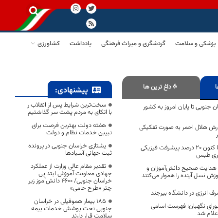
پزشکی و سلامت
گردشگری و میراث فرهنگی
یادداشت
کشاورزی
ا
داغ ترین ها
پیشنهادی:
سخت‌ترین شرایط پس از انقلاب را
ن جنوبی تا پایان امروز به کشور
با اتکای به مردم پشت سر گذاشتیم
هفته دولت بهترین فرصت برای
ارش هلال احمر به صورت تفکیکی
تبیین خدمات نظام و دولت
یشتازی خراسان جنوبی در پرونده
از تابستان امسال تا کنون ۲۰ درصد پیشرفت فیزیکی
ثبت جهانی آسبادها
نری طبس
تقدیر مقام عالی وزارت از عملکرد
ا هدایت صحیح دانش‌آموزان و
جهادی معاونت آموزش ابتدایی
ش نسل آینده را هموار می‌کنند
خراسان جنوبی/ ۴۶۰۰ دانش‌آموز زیر
چتر «طرح حامی»
 انرژی در دانشگاه بیرجند
۱۸۵ بیمار هموفیلی در خراسان
عیه شماره ۲ شورای نگهبان؛ فهرست اسامی
جنوبی تحت پوشش خدمات بیمه
علام شد
سلامت قرار دارند