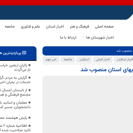
صفحه اصلی
فرهنگ و هنر
اخبار استان
علم و فناوری
جامعه
اخبار شهرستان ها
ارتباط با ما
ان منصوب شد
پربازدیدترین ه
اخبار اسلایدر
,
اخبار اصلی
,
اسلایدر
,
جامعه
,
خبر مهم
زائران اربعین خراسا
ریهای استان منصوب شد
باز می‌گردند
گزارش به مردم ،گز
خدمات در بحران اخیر
مجتمع فرهنگی و ه
معلمان و اساتید ب
دانشجویان، مسیر آموز
پایش هوشمند مصرف
اطلا
تائید صلاحیت شده ا