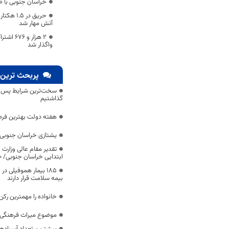
خراسان جنوبی با «ا
حریق در 
آتش مهار شد
۲ هزار و
واگذار شد
پربحث ترین 
سخت‌ترین شرایط پس از 
گذاشتیم
هفته دولت بهترین فرص
یشتازی خراسان جنوبی د
تقدیر مقام عالی وزارت
ابتدایی خراسان جنوبی/ ۴۶۰۰ دانش‌آموز زیر چتر «طرح حامی»
۱۸۵ بیمار هموفیلی
بیمه سلامت قرار دارند
خانواده را مهمترین رک
موضوع میراث فرهنگی،