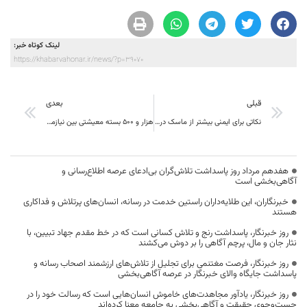
لینک کوتاه خبر:
https://khabarvahonar.ir/news/?p=39070
قبلی
بعدی
نکاتی برای ایمنی بیشتر از ماسک در دوران کرونا
هزار و 500 بسته معیشتی بین نیازمندان خراسان‌جنوبی توزیع می شود
هفدهم مرداد روز پاسداشت تلاش‌گران بی‌ادعای عرصه اطلاع‌رسانی و
آگاهی‌بخشی است
خبرنگاران، این طلایه‌داران راستین خدمت در رسانه، انسان‌های پرتلاش و فداکاری
هستند
روز خبرنگار، پاسداشت رنج و تلاش کسانی است که در خط مقدم جهاد تبیین، با
نثار جان و مال، پرچم آگاهی را بر دوش می‌کشند
روز خبرنگار، فرصت مغتنمی برای تجلیل از تلاش‌های ارزشمند اصحاب رسانه و
پاسداشت جایگاه والای خبرنگار در عرصه آگاهی‌بخشی
روز خبرنگار، یادآور مجاهدت‌های خاموش انسان‌هایی است که رسالت خود را در
جست‌وجوی حقیقت و آگاهی‌بخشی به جامعه معنا کرده‌اند