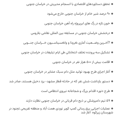
تحقق دستاوردهای اقتصادی با انسجام مدیریتی در خراسان جنوبی
۹۰ درصد شیر خام از خراسان جنوبی خارج می‌شود
خون تازه در رگ های ابرپروژه راه آهن خراسان جنوبی
درخشش خراسان جنوبی در مسابقه بین المللی نقاشی بلاروس
?آخـرین وضــعیت آماری ڪرونا و واڪسیناسـیون خــراسان جنــوبی
تشکیل سه پرونده تخلف انتخاباتی طی ایام تبلیغات در خراسان جنوبی
اقامت بیش از ۵۰۰ هزار نفر در خراسان جنوبی
آغاز اجرای طرح بهبود تولید مثل دام سبک عشایر در خراسان جنوبی
دستور بازداشت شش نفر که در حادثه قطار مشهد- یزد دخیل هستند، صادر شد
طرح «نور» اقدام بزرگ و شجاعانه نیروی انتظامی است
۵۹ تیم دامپزشکی بر ذبح دام قربانی در خراسان جنوبی نظارت دارند
عملیات اجرایی برق رسانی کمپ کویر نوردی همت آباد و منطقه تفریحی تجنود در
شهرستان زیرکوه آغاز شد