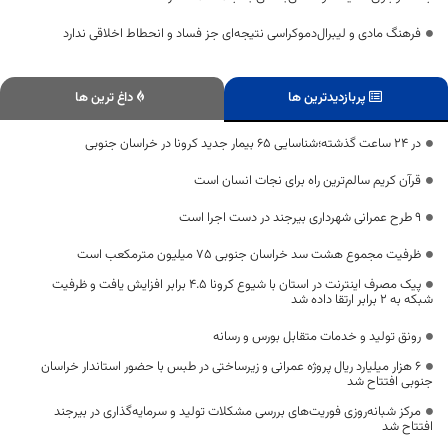
فرهنگ مادی و لیبرال‌دموکراسی نتیجه‌ای جز فساد و انحطاط اخلاقی ندارد
پربازدیدترین ها
داغ ترین ها
در 24 ساعت گذشته؛شناسایی 65 بیمار جدید کرونا در خراسان جنوبی
قرآن کریم سالم‌ترین راه برای نجات انسان است
9 طرح عمرانی شهرداری بیرجند در دست اجرا است
ظرفیت مجموع هشت سد خراسان جنوبی ۷۵ میلیون مترمکعب است
پیک مصرف اینترنت در استان با شیوع کرونا ۴.۵ برابر افزایش یافت و ظرفیت
شبکه به ۲ برابر ارتقا داده شد
رونق تولید و خدمات متقابل بورس و رسانه
۶ هزار میلیارد ریال پروژه عمرانی و زیرساختی در طبس با حضور استاندار خراسان
جنوبی افتتاح شد
مرکز شبانه‌روزی فوریت‌های بررسی مشکلات تولید و سرمایه‌گذاری در بیرجند
افتتاح شد