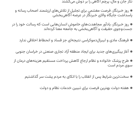
نثار جان و مال، پرچم آگاهی را بر دوش می‌کشند
روز خبرنگار، فرصت مغتنمی برای تجلیل از تلاش‌های ارزشمند اصحاب رسانه و
پاسداشت جایگاه والای خبرنگار در عرصه آگاهی‌بخشی
روز خبرنگار، یادآور مجاهدت‌های خاموش انسان‌هایی است که رسالت خود را در
جست‌وجوی حقیقت و آگاهی‌بخشی به جامعه معنا کرده‌اند
فرهنگ مادی و لیبرال‌دموکراسی نتیجه‌ای جز فساد و انحطاط اخلاقی ندارد
آغاز پیگیری‌های جدید برای ایجاد منطقه آزاد تجاری صنعتی در خراسان جنوبی
طرح پزشک خانواده و نظام ارجاع کاهش پرداخت مستقیم هزینه‌های درمان از
سوی مردم است
سخت‌ترین شرایط پس از انقلاب را با اتکای به مردم پشت سر گذاشتیم
هفته دولت بهترین فرصت برای تبیین خدمات نظام و دولت
یشتازی خراسان جنوبی در پرونده ثبت جهانی آسبادها
تقدیر مقام عالی وزارت از عملکرد جهادی معاونت آموزش ابتدایی خراسان جنوبی/
۴۶۰۰ دانش‌آموز زیر چتر «طرح حامی»
۱۸۵ بیمار هموفیلی در خراسان جنوبی تحت پوشش خدمات بیمه سلامت قرار
دارند