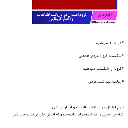
#در_خانه_میمانیم
#شکست_کرونا_مردم_همدلی
#کرونا_را_شکست_میدهیم
#رعایت_بهداشت_فردی
لزوم اعتدال در دریافت اطلاعات و اخبار کرونایی
⚠️نه بی خبری و اخذ تصمیمات نادرست و نه اخبار بیش از حد و سردرگمی!