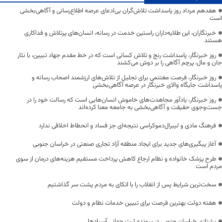
هفدهم مرداد روز پاسداشت تلاش‌گران بی‌ادعای عرصه اطلاع‌رسانی و آگاهی‌بخشی
است
خبرنگاران، این طلایه‌داران راستین خدمت در رسانه، انسان‌های پرتلاش و فداکاری
هستند
روز خبرنگار، پاسداشت رنج و تلاش کسانی است که در خط مقدم جهاد تبیین، با نثار
جان و مال، پرچم آگاهی را بر دوش می‌کشند
روز خبرنگار، فرصت مغتنمی برای تجلیل از تلاش‌های ارزشمند اصحاب رسانه و
پاسداشت جایگاه والای خبرنگار در عرصه آگاهی‌بخشی
روز خبرنگار، یادآور مجاهدت‌های خاموش انسان‌هایی است که رسالت خود را در
جست‌وجوی حقیقت و آگاهی‌بخشی به جامعه معنا کرده‌اند
فرهنگ مادی و لیبرال‌دموکراسی نتیجه‌ای جز فساد و انحطاط اخلاقی ندارد
آغاز پیگیری‌های جدید برای ایجاد منطقه آزاد تجاری صنعتی در خراسان جنوبی
طرح پزشک خانواده و نظام ارجاع کاهش پرداخت مستقیم هزینه‌های درمان از سوی
مردم است
سخت‌ترین شرایط پس از انقلاب را با اتکای به مردم پشت سر گذاشتیم
هفته دولت بهترین فرصت برای تبیین خدمات نظام و دولت
یشتازی خراسان جنوبی در پرونده ثبت جهانی آسبادها