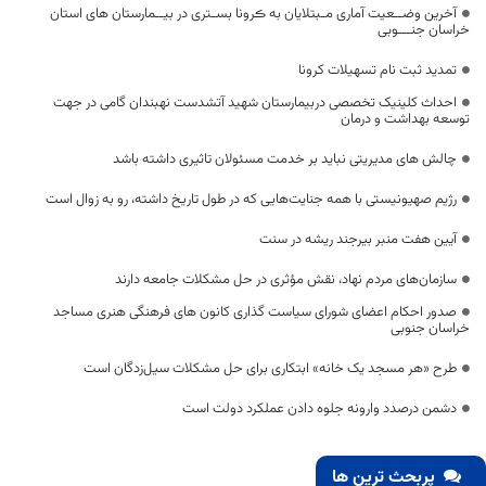
آخرین وضــعیت آماری مـبتلایان به ڪرونا بسـتری در بیــمارستان های استان
خراسان جنـــوبی
تمدید ثبت نام تسهیلات کرونا
احداث کلینیک تخصصی دربیمارستان شهید آتشدست نهبندان گامی در جهت
توسعه بهداشت و درمان
چالش های مدیریتی نباید بر خدمت مسئولان تاثیری داشته باشد
رژیم صهیونیستی با همه جنایت‌هایی که در طول تاریخ داشته، رو به زوال است
آیین هفت منبر بیرجند ریشه در سنت
سازمان‌های مردم نهاد، نقش مؤثری در حل مشکلات جامعه دارند
صدور احکام اعضای شورای سیاست گذاری کانون های فرهنگی هنری مساجد
خراسان جنوبی
طرح «هر مسجد یک خانه» ابتکاری برای حل مشکلات سیل‌زدگان است
دشمن درصدد وارونه جلوه دادن عملکرد دولت است
پربحث ترین ها