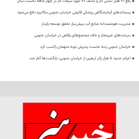
رفع 40 هزار نشتی گاز و کشف 76 مورد سرقت گاز در چهار ماهه نخست سال
پسماندهای آزمایشگاهی پزشکی قانونی خراسان جنوبی مکانیزه دفع می‌شود
مدیریت هوشمندانه منابع آب، پیش‌نیاز تحقق توسعه پایدار
سرعت‌های غیرمجاز و خلاء مجتمع‌های رفاهی در خراسان جنوبی
خراسان جنوبی رتبه نخست پذیرش توبه متهمان راکسب کرد
اعزام حدود 5 هزار زائر اربعین از خراسان جنوبی؛ بازگشت‌ها آغاز شد