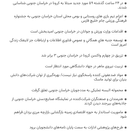
در ۲۴ ساعت گذشته ۵۹ مورد جدید مبتلا به کرونا در خراسان جنوبی شناسایی
شدند.
اعزام تیم بازی های روستایی و بومی محلی استان خراسان جنوبی به جشنواره
فرهنگی ورزشی جام خلیچ فارس
اقدامات وزارت ورزش و جوانان در خراسان جنوبی امیدبخش است
توسعه جنبه هاي همگاني و عمومي فناوري اطلاعات و ارتباطات جز لاینفک زندگی
امروز است
تزریق دز چهارم واکسن کرونا در خراسان جنوبی ۳ برابر شد
تربیت نیروی ماهر در جهاد دانشگاهی مورد انتظار است
مواد ضدعفونی کننده پاسخگوی نیاز نیست/ بهره‌گیری از توان شرکت‌های دانش
بنیان برای تولید ماسک
محموله البسه تملیکی به مددجویان خراسان جنوبی تعلق گرفت
هنرمندان و صنعتگران شرکت‌کننده در نمایشگاه صنایع‌دستی خراسان جنوبی از
جاذبه‌های بیرجند دیدن کردند
ماموریت استاندار به حوزه اقتصادی زمینه بازگشایی بازارچه مرزی یزدان فراهم
شود
طرح‌های پژوهشی ادارات به سمت پایان نامه‌های دانشجویان برود