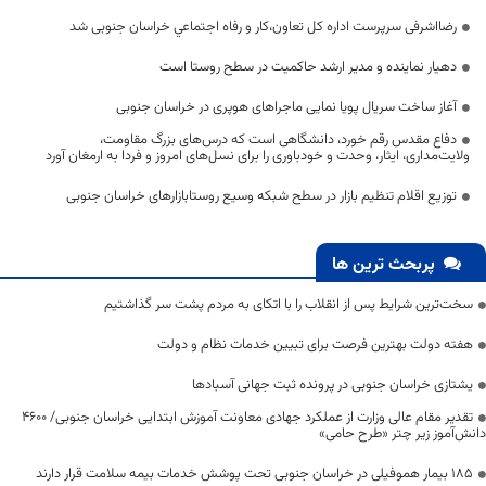
رضااشرفی سرپرست اداره کل تعاون،کار و رفاه اجتماعي خراسان جنوبی شد
دهیار نماینده و مدیر ارشد حاکمیت در سطح روستا است
آغاز ساخت سریال پویا نمایی ماجرا‌های هوپری در خراسان جنوبی
دفاع مقدس رقم خورد، دانشگاهی است که درس‌های بزرگ مقاومت،
ولایت‌مداری، ایثار، وحدت و خودباوری را برای نسل‌های امروز و فردا به ارمغان آورد
توزیع اقلام تنظیم بازار در سطح شبکه وسیع روستابازارهای خراسان جنوبی
پربحث ترین ها
سخت‌ترین شرایط پس از انقلاب را با اتکای به مردم پشت سر گذاشتیم
هفته دولت بهترین فرصت برای تبیین خدمات نظام و دولت
یشتازی خراسان جنوبی در پرونده ثبت جهانی آسبادها
تقدیر مقام عالی وزارت از عملکرد جهادی معاونت آموزش ابتدایی خراسان جنوبی/ ۴۶۰۰
دانش‌آموز زیر چتر «طرح حامی»
۱۸۵ بیمار هموفیلی در خراسان جنوبی تحت پوشش خدمات بیمه سلامت قرار دارند