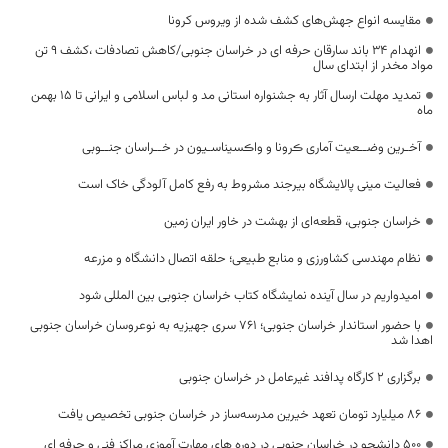
مقایسه انواع جهش‌های کشف شده از ویروس کرونا
انهدام ۳۴ باند سارقان حرفه ای در خراسان جنوبی/کاهش تصادفات ،کشف ۹ تن
مواد مخدر از ابتدای سال
تمدید مهلت ارسال آثار به جشنواره استانی مد و لباس اسلامی و ایرانی تا 15 بهمن
ماه
آخـرین وضــعیت آماری ڪرونا و واڪسیناسـیون در خــراسان جنــوبی
فعالیت مینی پالایشگاه بیرجند مشروط به رفع کامل آلودگی خاک است
خراسان جنوبی، قطعه‌ای از بهشت در خاور ایران زمین
نظام مهندسی کشاورزی و منابع طبیعی؛ حلقه اتصال دانشگاه و مزرعه
امیدواریم در سال آینده نمایشگاه کتاب خراسان جنوبی بین المللی شود
با حضور استاندار خراسان جنوبی؛ ۷۶۱ سری جهیزیه به نوعروسان خراسان جنوبی
اهدا شد
برگزاری 2 کارگاه پدافند غیرعامل در خراسان جنوبی
۸۶ میلیارد تومان تعهد خیرین مدرسه‌ساز در خراسان جنوبی تخصیص یافت
۵۰۰ دانشجو در خراسان جنوبی در دوره های مهارت آموزی مراکز فنی و حرفه ای