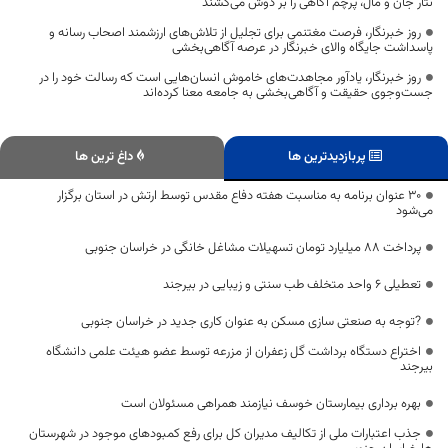
نثار جان و مال، پرچم آگاهی را بر دوش می‌کشند
روز خبرنگار، فرصت مغتنمی برای تجلیل از تلاش‌های ارزشمند اصحاب رسانه و
پاسداشت جایگاه والای خبرنگار در عرصه آگاهی‌بخشی
روز خبرنگار، یادآور مجاهدت‌های خاموش انسان‌هایی است که رسالت خود را در
جست‌وجوی حقیقت و آگاهی‌بخشی به جامعه معنا کرده‌اند
پربازدیدترین ها
داغ ترین ها
۳۰ عنوان برنامه به مناسبت هفته دفاع مقدس توسط ارتش در استان برگزار
می‌شود
پرداخت ۸۸ میلیارد تومان تسهیلات مشاغل خانگی در خراسان جنوبی
تعطیلی ۶ واحد متخلف طب سنتی و زیبایی در بیرجند
?توجه به صنعتی سازی مسکن به عنوان کاری جدید در خراسان جنوبی
اختراع دستگاه برداشت گل زعفران از مزرعه توسط عضو هیئت علمی دانشگاه
بیرجند
بهره برداری بیمارستان خوسف نیازمند همراهی مسئولان است
جذب اعتبارات ملی از تکالیف مدیران کل برای رفع کمبودهای موجود در شهرستان