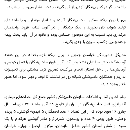
سیبری و قزاقستان آمده‌اند، تصریح کرد: ممکن است پرندگان مهاجر آلوده
باشند و اگر در کنار پرندگان آزادپرواز قرار گیرند، باعث انتشار ویروس می‌شوند.
وی با بیان اینکه ممکن است پرندگان آلوده وارد انبار مرغداری و یا واحدهای
تولید شوند، دان بخورند و دیگر پرندگان را نیز آلوده کنند، افزود: واحدهای
مرغداری باید نسبت به این موضوع حساس بوده و علاوه بر آن، باید بحث بیمه
و همچنین واکسیناسیون را جدی بگیرند.
مدیرکل دامپزشکی خراسان جنوبی با بیان اینکه خوشبختانه در این هفته
آزمایشگاه بخش مولکولی تشخیص آنفلوآنزای فوق حاد پرندگان را فعال کردیم و
آزمایش‌ها در داخل استان انجام می‌گیرد، تصریح کرد: مشکلی برای تجهیزات
نداریم و همکاران دامپزشکی شبانه روز در تلاشند تا اوضاع بهتر شود، اما هنوز
خطر وجود دارد.
بنابر اخرین آمار و اطلاعات سازمان دامپزشکی کشور جمع کل رخدادهای بیماری
آنفلوانزای فوق حاد پرندگان در ایران از تاریخ ۲۸ آبان ماه تا ۲۶ دی‌ماه سال
جاری ۲۶ مورد بوده که از این تعداد ۹ عدد تخمگذار، ۵ نیمچه گوشتی، ۵ پرنده
وحش، طیور بومی ۴ عدد و بوقلمون، شترمرغ و مادر گوشتی هرکدام با یک
مورد از شش استان کشور شامل مازندران، مرکزی، اردبیل، تهران، خراسان