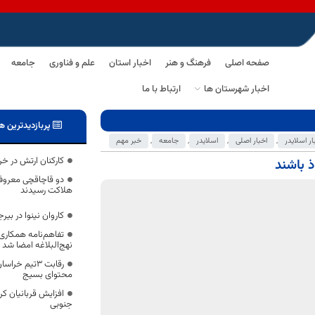
صفحه اصلی
فرهنگ و هنر
اخبار استان
علم و فناوری
جامعه
اخبار شهرستان ها
ارتباط با ما
پربازدیدترین ه
ار اسلایدر
,
اخبار اصلی
,
اسلایدر
,
جامعه
,
خبر مهم
کارکنان ارتش در خ
ذ باشند
دو قاچاقچی معروف
هلاکت رسیدند
کاروان نینوا در بی
تفاهم‌نامه همکاری 
نهج‌البلاغه امضا شد
رقابت ۳تیم خ
محتوای بسیج
جنوبی