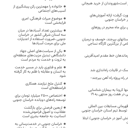
رار است،شهروندان از خرید هیجانی
خانواده را مهمترین رکن پیشگیری از
آسیب‌های اجتماعی
ورت گرفت؛ ارائه آموزش‌های
موضوع میراث فرهنگی، امری
فرابخشی است
برای ماه محرم در روزهای
بیشترین تعداد آسبادها در میان
سه استان شرقی کشور در خراسان
جنوبی ،ضرورت استفاده از اعتبارات
رستانهای بیرجند، خوسف و درمیان
ملی برای مرمت آسبادها
ی از بزرگترین کارگاه نساجی
یکی از سیاست‌های اصلی جهاد
دانشگاهی تبدیل مزیت‌های منطقه‌ای
رماندهان خط مقدم امیدآفرینی
به ثروت و خدمت به مردم است
علم و فناوری باید در مسیر خدمت
سک در قاینات راه‌اندازی شد
به انسان و مقابله با ظلم به کار گرفته
شود
راه پروژه راه آهن بیرجند-
کنترل ملخ نیازمند همکاری
فرامنطقه‌ای است
ا کرونا به بیماران شناسایی
شده در خراسان جنوبی در هفت روز منتهی به 19
اختصاص 2500 میلیارد تومان برای
توسعه راه‌های دوبانده خراسان جنوبی
رمانی مسابقات بین المللی
اربعین فرصتی برای بازگشت
 توسط تیم استان خراسان جنوبی
عقلانیت و اصول فراموش‌شده
انسانیت به جامعه بشری است
ایی شدن ۸ دانش آموز در خراسان جنوبی/ ابتلا
ت
خراسان جنوبی در خدمت‌رسانی به