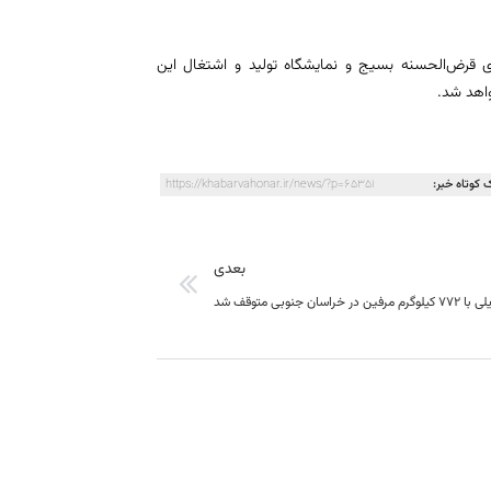
ی قرض‌الحسنه بسیج و نمایشگاه تولید و اشتغال این
اهد شد.
 کوتاه خبر:
https://khabarvahonar.ir/news/?p=65351
بعدی
یلوگرم مرفین در خراسان جنوبی متوقف شد