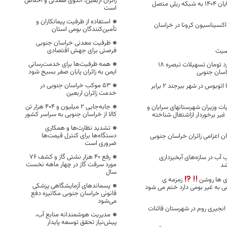
زائران اربعین، الگوی همدلی و اخلاص
خراسان جنوبی تا پایان ۱۴۰۴ به شبکه ریلی متصل
است
استفاده از ظرفیت پیمانکاران و
کسیناسیون کرونا در خراسان
تأمین‌کنندگان بومی استان
ظرفیت معدنی خراسان جنوبی
فرصتی برای جهش اقتصادی
صیت
همه ظرفیت‌ها برای خدمت‌رسانی
پرداخت ۵۶۷ میلیارد تومان تسهیلات تبصره ۱۸
ایمن به زائران پایان صفر بسیج شود
راسان جنوبی
53 موکب خراسان جنوبی در
جابه‌جایی مسافر با اتوبوس در شهر بیرجند ۲ برابر
خدمت زائران اربعین
جابه‌جایی 2 میلیون و 404 هزار تن
 وزیران شهرستانهای سرایان و
کالا از خراسان جنوبی به سراسر کشور
غیر برخوردار ازاشتغال شناخته
تشدید نظارت‌ها و همکاری
دستگاه‌ها برای کنترل قیمت‌ها
ن اعزامی زائران خراسان جنوبی
ضروری است
رفع 40 هزار نشتی گاز و کشف 76
 آب در سازه‌های آبخیزداری
مورد سرقت گاز در چهار ماهه نخست
شد
سال
 ها روشن
زمزمه ی
پسماندهای آزمایشگاهی پزشکی
ی به غیر بومی دارد ختم می شود
قانونی خراسان جنوبی مکانیزه دفع
می‌شود
 انجیری روم در شهرستان قائنات
مدیریت هوشمندانه منابع آب،
پیش‌نیاز تحقق توسعه پایدار