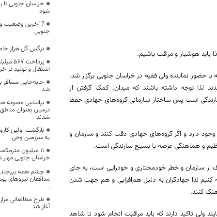
شود
? آخرین وضعیت وا
جنوبی
نرگس گل هزار خا
باید هوشیار و مراقب باشیم.
اشتغال و تولید در خ
 حضور نماینده ولی فقیه در خراسان جنوبی برگزار شد،
ند لذا توجه داشته باشند که میدان، کمک گرفتن از
شد
 سازندگی است پس ساختار سازمانی گروه‌های جهادی حفظ
براساس مصوبه هیات
درمیان بعنوان مناطق 
شدند
بازگشت اولین کاروا
جود دارد و اگر گروه‌های جهادی دقت کنند و سازمان و
به سرزمین وحی
تنظیم و هماهنگی عرصه با بسیج سازندگی است.
۱۱ میلیون مترمکعب
خراسان جنوبی مهار 
اف از سازمان و خطر خودمختاری و خودرایی است، به جای
چشم همه بیرجندی
مدافعان نیروهای بوم
 کنیم لذا جهادگران به دلیل هم‌افزایی و هم جهت شدن
.
نگ کنند.
طرح مطالعاتی مزار
آغاز شد
 ولی تاکید دارند که باید مراقبت انجام شود تا شاهد