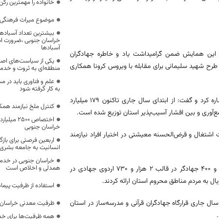
خانواده را مهمترین رک
موضوع میراث فرهنگی،
بیشترین تعداد آسبادها
خراسان جنوبی ،ضرورت است
آسبادها
 این همایش ضمن گرامیداشت یاد و خاطره جهادگران
یکی از سیاست‌های اصل
رح شهید سلیمانی برای مقابله با ویروس کرونا همکاری
منطقه‌ای به ثروت و خد
علم و فناوری باید در م
به کار گرفته شود
مهدی هنری به فعالیت گسترده جهادگران بسیجی در نهضت کمک مومنانه اشاره کرد و گفت: از ابتدای سال جاری تاکنون ۱۷۹ میلیارد
کنترل ملخ نیازمند همک
‌آوری و بین اقشار آسیب‌پذیر استان توزیع شده است.
اختصاص 500
خراسان جنوبی
نانه بالغ بر ۶۳ میلیارد تومان تسهیلات اشتغال و قرض‌الحسنه معیشتی در اختیار افراد نیازمند
اربعین فرصتی برای با
انسانیت به جامعه بشری
خراسان جنوبی در خدمت‌
همدلی و اخلاص است
مسوول بسیج سازندگی خراسان جنوبی گفت: از ابتدای امسال تاکنون ۲۸ هزار و ۴۰۰ جهادگر در قالب ۲ هزار و ۷۳۰ اردوی جهادی در
استفاده از ظرفیت پیمان
 سال جاری قرارگاه جهادگران قرآنی و مدرسه‌ساز در استان
ظرفیت معدنی خراسان 
همه ظرفیت‌ها برای خدم