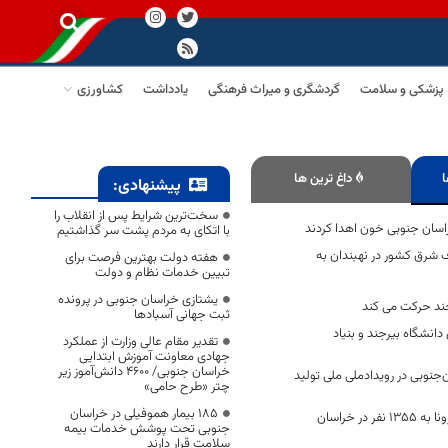
پزشکی و سلامت
گردشگری و میراث فرهنگی
یادداشت
کشاورزی
ا
داغ ترین ها
پیشنهادی:
سخت‌ترین شرایط پس از انقلاب را
راسان جنوبی خون اهدا کردند
با اتکای به مردم پشت سر گذاشتیم
 شرق کشور در نهبندان به
هفته دولت بهترین فرصت برای
تبیین خدمات نظام و دولت
یشتازی خراسان جنوبی در پرونده
رجند حرکت می کند
ثبت جهانی آسبادها
دانشگاه بیرجند و بنیاد
تقدیر مقام عالی وزارت از عملکرد
جهادی معاونت آموزش ابتدایی
خراسان جنوبی/ ۴۶۰۰ دانش‌آموز زیر
راسان‌جنوبی در رویدادملی ملی تولید
چتر «طرح حامی»
۱۸۵ بیمار هموفیلی در خراسان
افزایش قربانیان کرونا به 1355 نفر در خراسان
جنوبی تحت پوشش خدمات بیمه
سلامت قرار دارند