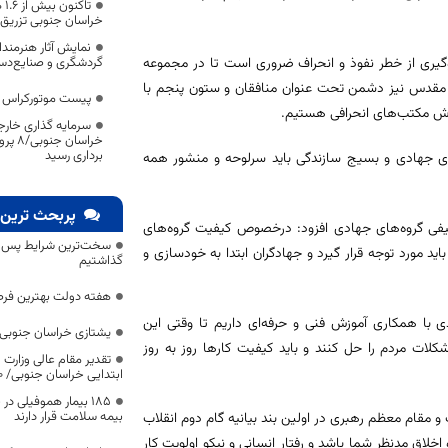
تا
خراسان جنوبی تزریق
نمایش آثار هنرمندا
گردشگری و صنایع‌دست
گیری از خطر نفوذ و انحراف ضروری است تا در مجموعه
مقدس نیز دشمن تحت عنوان منافقان و ستون پنجم با
پیست موتورکراس بی
رش مکتب‌های انحرافی هستیم.
خراسا
برداری رسید
اد سال ۹۸ خطاب به اعضای گروه‌های جهادی و بسیج سازندگی باید سرلوحه و منشور همه
پربحث ترین 
 کیفی گروه‌های جهادی افزود: درخصوص کیفیت گروه‌های
سخت‌ترین شرایط پس از 
مورد توجه قرار گیرد و جهادگران ابتدا به خودسازی و
گذاشتیم
هفته دولت بهترین فرص
با همکاری آموزش فنی و حرفه‌ای داریم تا وقتی این
یشتازی خراسان جنوبی د
کلات مردم را حل کنند و باید کیفیت کارها روز به روز
تقدیر مقام عالی وزارت
ابتدایی خراسان جنوبی/ ۴۶۰۰ دانش‌آموز زیر چتر «طرح حامی»
۱۸۵ بیمار هموفیلی
بیمه سلامت قرار دارند
مقام معظم رهبری در اولین بند بیانیه گام دوم انقلاب
خلاق مدنظر شما باشد و رفتار انسانی و نیکو اولویت کار