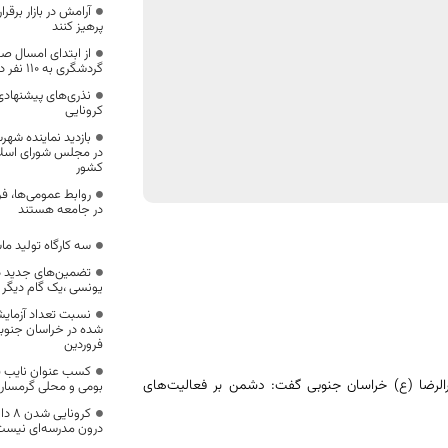
آرامش در بازار برق
پرهیز کنند
از ابتدای امسال ص
گردشگری به ۱۱۰ نفر در خراسان جنوبی
نذری‌های پیشنهادی 
کرونایی
بازدید نماینده شه
در مجلس شورای اسلام
کشور
روابط عمومی‌ها، ف
در جامعه هستند
سه کارگاه تولید ما
تضمین‌های جدید در 
یونسی ،یک گام دیگر
نسبت تعداد آزمایشه
فروردین
کسب عنوان نایب قه
رالرضا (ع) خراسان جنوبی گفت: دشمن بر فعالیت‌های
بومی و محلی گرمسار
کرون
درون مدرسه‌ای نیس