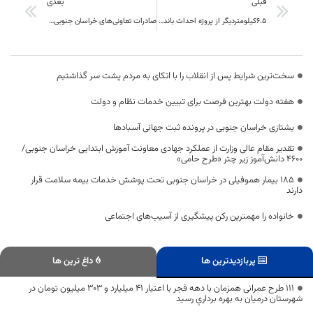
قبلی
بعدی
۶.۵کیلومتردیگر از پروژه احداث باند دوم محور بیرجند- قاین زیربارترافیک رفت.
صادرات تعاونی‌های خراسان جنوبی به ۹ میلیون و ۹۲۱ هزار دلار رسید
سخت‌ترین شرایط پس از انقلاب را با اتکای به مردم پشت سر گذاشتیم
هفته دولت بهترین فرصت برای تبیین خدمات نظام و دولت
یشتازی خراسان جنوبی در پرونده ثبت جهانی آسبادها
تقدیر مقام عالی وزارت از عملکرد جهادی معاونت آموزش ابتدایی خراسان جنوبی/
۴۶۰۰ دانش‌آموز زیر چتر «طرح حامی»
۱۸۵ بیمار هموفیلی در خراسان جنوبی تحت پوشش خدمات بیمه سلامت قرار
دارند
خانواده را مهمترین رکن پیشگیری از آسیب‌های اجتماعی
پربازدیدترین ها
داغ ترین ها
۱۱۱ طرح عمرانی همزمان با دهه فجر با اعتبار ۴۱ ميليارد و ۳۰۳ ميليون تومان در
شهرستان درميان به بهره برداري رسید