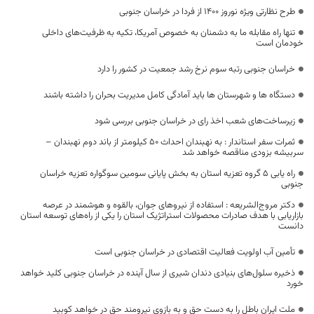
طرح نظارتی ویژه نوروز ۱۴۰۰ از فردا در خراسان جنوبی
تنها راه مقابله ما به دشمنان به خصوص آمریکا، تکیه به ظرفیت‌های داخلی
خودمان است
خراسان جنوبی رتبه سوم نرخ رشد جمعیت در کشور را دارد
دستگاه ها و شهرستان ها باید آمادگی کامل مدیریت بحران را داشته باشند
زیرساخت‌های شعب اخذ رای در خراسان جنوبی بررسی شود
ثمرات سفر استاندار : به نهبندان احداث 50 کیلومتر از باند دوم نهبندان –
سربیشه بزودی مناقصه خواهد شد
راه یابی 5 گروه تعزیه استان به بخش پایانی سومین سوگواره تعزیه خراسان
جنوبی
دکتر مروج‌الشریعه : استفاده از نیروهای جوان، بالقوه و هوشمند در عرصه
بازاریابی با هدف صادرات محصولات استراتژیک استان را یکی از راه‌های توسعه استان
دانست
تأمین آب اولویت فعالیت اقتصادی در خراسان جنوبی است
ذخیره سلول‌های بنیادی دندان شیری از سال آینده در خراسان جنوبی کلید خواهد
خورد
ملت ایران باطل را به دست حق و به بازوى نیرومند حق در خواهد کوبید