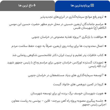
پربازدیدترین ها
داغ ترین ها
لزوم رفع موانع سرمایه‌گذاری در انرژی‌های تجدیدپذیر
مراسم جاماندگان اربعین حسینی در محل حرم مطهر حضرت حسین ابن موسی
الکاظم (ع) شهرستان طبس
موافقت با بازنگری ۲ پروژه تغذیه مصنوعی در خراسان جنوبی
اعمال محدودیت ها برای پیاده روی اربعین، صرفاً به جهت حفظ سلامت مردم
کتاب خاطرات پدر تعلیم و تربیت ایران دکتر غلامحسین شکوهی رونمایی شد
تمهیدات گسترده اورژانس خراسان جنوبی برای مراسم وداع با رئیس جمهور شهید
آیت الله رئیسی
?توسعه سرمایه‌گذاری های بنیاد مستضعفان در خراسان جنوبی
کرونا در کمین دورهمی های خانواد گیست
هویت شهرستان خوسف برگ برنده ای برای توسعه شهرستان
جلسه پیگیری مصوبه پروژه راه آهن بيرجند- قاين – يونسی به ریاست معاون
اجرایی رئیس جمهور