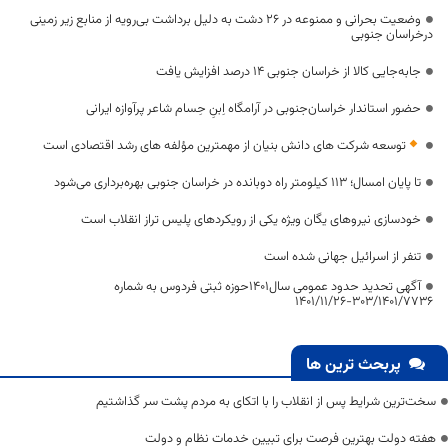
وضعیت بحرانی و ممنوعه در ۲۶ دشت به دلیل برداشت بی‌رویه از منابع زیر زمینی
درخراسان جنوبی
جابه‌جایی کالا از خراسان جنوبی ۱۴ درصد افزایش یافت
حضور استاندار خراسان‌جنوبی در آرامگاه اِبنِ حِسام شاعر پرآوازه ایرانی
توسعه شرکت های دانش بنیان از مهمترین مؤلفه های رشد اقتصادی است
تا پایان امسال؛ ۱۱۳ کیلومتر راه دوبانده در خراسان جنوبی بهره‌برداری می‌شود
خودسازی نیروهای یگان ویژه یکی از رویکردهای پلیس تراز انقلاب است
تنفر از اسرائیل جهانی شده است
آگهی تحدید حدود عمومی سال1401حوزه ثبتی فردوس به شماره ‏
7736‏‏/1401‏‏/303‏‏-26‏/11‏/1401
پربحث ترین ها
سخت‌ترین شرایط پس از انقلاب را با اتکای به مردم پشت سر گذاشتیم
هفته دولت بهترین فرصت برای تبیین خدمات نظام و دولت