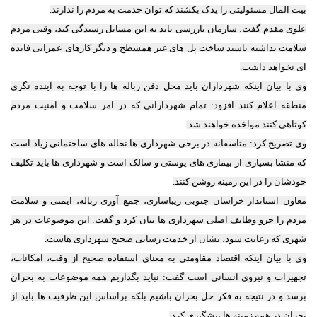
بیت المال مسئولیتی را یدک بکشند که توان خدمت به مردم را ندارند.
علوی مقدم گفت: سازمان بازرسی باید به این مسایل رسیدگی کند، وقتی مردم
سلامت نداشته باشند ساخت پل های غیر همسطح و دیگر کارهای عمرانی فایده
ای نخواهد داشت.
وی با بیان اینکه شهرداران باید محل دفن زباله ها را با توجه به آینده نگری
منطقه اعلام کنند افزود: تمام شهردارانی که در امر سلامت و امنیت مردم
کوتاهی کنند مواخذه خواهند شد.
وی تصریح کرد: متاسفانه در برخی شهرداری ها نخاله های ساختمانی زیاد است
که منشا بسیاری از بیماری های پوستی و سالک است و شهرداری ها باید تکلیف
خودشان را در این زمینه روشن کنند.
معاون استاندار خراسان جنوبی زیباسازی، جمع آوری زباله، ایمنی و سلامت
مردم را جزو وظایف اصلی شهرداری ها بیان کرد و گفت: این موضوعات در هر
شهری که رعایت شود، نشان از خدمت رسانی صحیح شهرداری هاست.
وی با بیان اینکه اقتصاد مقاومتی به معنای استفاده صحیح از وقت، امکانات،
تجهیزات و نیروی انسانی است گفت: نباید بگذاریم همه موضوعات به بحران
برسد و در نتیجه به فکر حل بحران باشیم بلکه براساس این ظرفیت ها باید از
بحران در همه زمینه ها پیشگیری کرد.