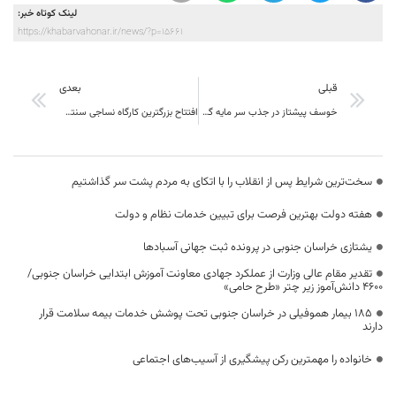
لینک کوتاه خبر:
https://khabarvahonar.ir/news/?p=15661
قبلی
بعدی
خوسف پیشتاز در جذب سر مایه گذار خارجی ، پنجمین سرمایه گذاريی خارجی درخوسف امروز قطعی شد
افتتاح بزرگترین کارگاه نساجی سنتی کشور در روستای حاجی آباد بیرجند – خراسان جنوبی
سخت‌ترین شرایط پس از انقلاب را با اتکای به مردم پشت سر گذاشتیم
هفته دولت بهترین فرصت برای تبیین خدمات نظام و دولت
یشتازی خراسان جنوبی در پرونده ثبت جهانی آسبادها
تقدیر مقام عالی وزارت از عملکرد جهادی معاونت آموزش ابتدایی خراسان جنوبی/
۴۶۰۰ دانش‌آموز زیر چتر «طرح حامی»
۱۸۵ بیمار هموفیلی در خراسان جنوبی تحت پوشش خدمات بیمه سلامت قرار
دارند
خانواده را مهمترین رکن پیشگیری از آسیب‌های اجتماعی