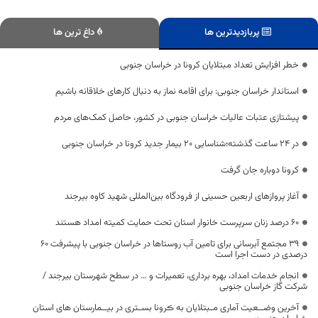
پربازدیدترین ها
داغ ترین ها
خطر افزایش تعداد مبتلایان کرونا در خراسان جنوبی
استاندار خراسان جنوبی: برای اقامه نماز به دنبال کارهای خلاقانه باشیم
پیشتازی عتبات عالیات خراسان جنوبی در کشور، حاصل کمک‌های مردم
در 24 ساعت گذشته؛شناسایی 20 بیمار جدید کرونا در خراسان جنوبی
کرونا دوباره جان گرفت
آغاز پروازهای اربعین حسینی از فرودگاه بین‌المللی شهید کاوه بیرجند
60 درصد زنان سرپرست خانوار استان تحت حمایت کمیته امداد هستند
۳۹ مجتمع آبرسانی برای تامین آب روستاها در خراسان جنوبی با پیشرفت ۶۰
درصدی در دست اجرا است
انجام خدمات امداد، بهره برداری، تعمیرات و … در سطح شهرستان بیرجند /
شرکت گاز خراسان جنوبی
آخرین وضــعیت آماری مـبتلایان به ڪرونا بسـتری در بیــمارستان های استان