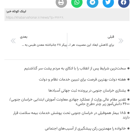
لینک کوتاه خبر:
https://khabarvahonar.ir/news/?p=99638
قبلی
بعدی
برای کاهش ابعاد این مصیبت هر اقدام لازم را انجام دهید
پیکر 28 جانباخته معدن طبس به خانواده‌ها تحویل داده شد
سخت‌ترین شرایط پس از انقلاب را با اتکای به مردم پشت سر گذاشتیم
هفته دولت بهترین فرصت برای تبیین خدمات نظام و دولت
یشتازی خراسان جنوبی در پرونده ثبت جهانی آسبادها
تقدیر مقام عالی وزارت از عملکرد جهادی معاونت آموزش ابتدایی خراسان جنوبی/
۴۶۰۰ دانش‌آموز زیر چتر «طرح حامی»
۱۸۵ بیمار هموفیلی در خراسان جنوبی تحت پوشش خدمات بیمه سلامت قرار
دارند
خانواده را مهمترین رکن پیشگیری از آسیب‌های اجتماعی