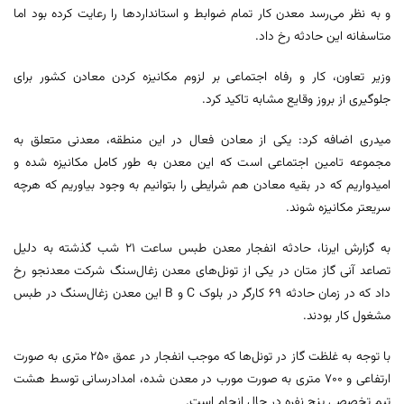
و به نظر می‌رسد معدن کار تمام ضوابط و استانداردها را رعایت کرده بود اما
متاسفانه این حادثه رخ داد.
وزیر تعاون، کار و رفاه اجتماعی بر لزوم مکانیزه کردن معادن کشور برای
جلوگیری از بروز وقایع مشابه تاکید کرد.
میدری اضافه کرد: یکی از معادن فعال در این منطقه، معدنی متعلق به
مجموعه تامین اجتماعی است که این معدن به طور کامل مکانیزه شده و
امیدواریم که در بقیه معادن هم شرایطی را بتوانیم به وجود بیاوریم که هرچه
سریعتر مکانیزه شوند.
به گزارش ایرنا، حادثه انفجار معدن طبس ساعت ۲۱ شب گذشته به دلیل
تصاعد آنی گاز متان در یکی از تونل‌های معدن زغال‌سنگ شرکت معدنجو رخ
داد که در زمان حادثه ۶۹ کارگر در بلوک C و B این معدن زغال‌سنگ در طبس
مشغول کار بودند.
با توجه به غلظت گاز در تونل‌ها که موجب انفجار در عمق ۲۵۰ متری به صورت
ارتفاعی و ۷۰۰ متری به صورت مورب در معدن شده، امدادرسانی توسط هشت
تیم تخصصی پنج نفره در حال انجام است.