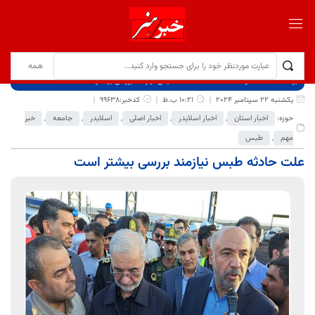
برگ نخست
نوشته‌ها
علت حادثه طبس نیازمند بررسی بیشتر است
یکشنبه 22 سپتامبر 2024
10:21 ب.ظ
کدخبر:99638
حوزه:
اخبار استان
,
اخبار اسلایدر
,
اخبار اصلی
,
اسلایدر
,
جامعه
,
خبر
مهم
,
طبس
علت حادثه طبس نیازمند بررسی بیشتر است