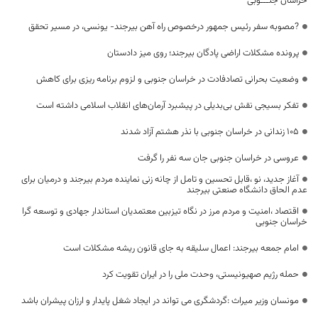
خراسان جنـــوبی
?مصوبه سفر رئیس جمهور درخصوص راه آهن بیرجند- یونسی، در مسیر تحقق
پرونده مشکلات اراضی پادگان بیرجند؛ روی میز دادستان
وضعیت بحرانی تصادفادت در خراسان جنوبی و لزوم برنامه ریزی برای کاهش
تفکر بسیجی نقش بی‌بدیلی در پیشبرد آرمان‌های انقلاب اسلامی داشته است
۱۰۵ زندانی در خراسان جنوبی با نذر هشتم آزاد شدند
عروسی در خراسان جنوبی جان سه نفر را گرفت
آغاز جدید، نو ،قابل تحسین و تامل از چانه زنی نماینده مردم بیرجند و درمیان برای
عدم الحاق دانشگاه صنعتی بیرجند
اقتصاد ،امنیت و مردم مرز در نگاه تیزبین معتمدیان استاندار جهادی و توسعه گرا
خراسان جنوبی
امام جمعه بیرجند: اعمال سلیقه به جای قانون ریشه مشکلات است
حمله رژیم صهیونیستی، وحدت ملی را در ایران تقویت کرد
مونسان وزیر میراث :گردشگری می تواند در ایجاد شغل پایدار و ارزان پیشران باشد