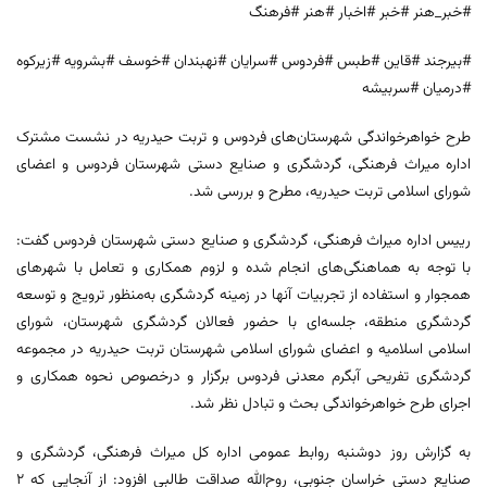
#خبر_هنر #خبر #اخبار #هنر #فرهنگ
#بیرجند #قاین #طبس #فردوس #سرایان #نهبندان #خوسف #بشرویه #زیرکوه
#درمیان #سربیشه
طرح خواهرخواندگی شهرستان‌های فردوس و تربت حیدریه در نشست مشترک
اداره میراث‌ فرهنگی، گردشگری و صنایع‌ دستی شهرستان فردوس و اعضای
شورای اسلامی تربت حیدریه، مطرح و بررسی شد.
رییس اداره میراث‌ فرهنگی، گردشگری و صنایع‌ دستی شهرستان فردوس گفت:
با توجه به هماهنگی‌های انجام شده و لزوم همکاری و تعامل با شهرهای
همجوار و استفاده از تجربیات آنها در زمینه گردشگری به‌منظور ترویج و توسعه
گردشگری منطقه، جلسه‌ای با حضور فعالان گردشگری شهرستان، شورای
اسلامی اسلامیه و اعضای شورای اسلامی شهرستان تربت حیدریه در مجموعه
گردشگری تفریحی آبگرم معدنی فردوس برگزار و درخصوص نحوه همکاری و
اجرای طرح خواهرخواندگی بحث و تبادل نظر شد.
به‌ گزارش روز دوشنبه روابط‌ عمومی اداره‌ کل میراث‌ فرهنگی، گردشگری و
صنایع‌ دستی خراسان جنوبی، روح‌الله صداقت طالبی افزود: از آنجایی که ۲