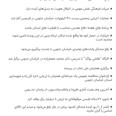
میراث فرهنگی نقش مهمی در انتقال هویت به نسل‌های آینده دارد
عملیات اجرایی پنجمین پست ۴۰۰ کیلوولت خراسان جنوبی در فردوس آغاز شد
برنامه های هفته دفاع مقدس متناسب با ظرفیت های استان باشند
خراشاد در حصار کوه ها واقع شده امکان اینکه زمین در این روستا تامین شود،
محدود است
رفع مشکل واحدهای تولیدی خراسان جنوبی با جدیت پیگیری می‌شود
کارگاه “نقاشی نوگرا ” با تدریس دکتر محمد معمارزاده در خراسان جنوبی برگزار شد
برگزاری همایش ملی عناب در بیرجند
فراخوان مناقصه عمومی یک مرحله‌ای همزمان با ارزیابی اداره کل راه و شهرسازی
استان خراسان جنوبی
آخـرین وضــعیت آماری ڪرونا و واڪسیناسـیون خــراسان جنــوبی
بانوی ۷۷ساله طبسی موقوفه‌ای به ارزش 8 میلیارد ریال وقف کرد.
کمتر از ۱۰ روز آینده مشکل کمبود روغن در بازار رفع می‌شود و مردم این کالای
اساسی را گران نخرند