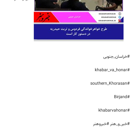
#خراسان_جنوبی
#khabar_va_honar
#southern_Khorasan
#Birjand
#khabarvahonar
#خبر_و_هنر #خبروهنر