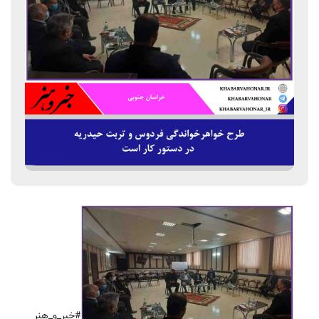
#خبر_و_هنر