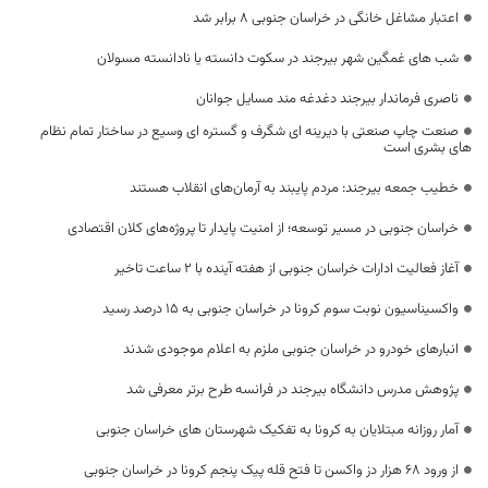
اعتبار مشاغل خانگی در خراسان جنوبی ۸ برابر شد
شب های غمگین شهر بیرجند در سکوت دانسته یا نادانسته مسولان
ناصری فرماندار بیرجند دغدغه مند مسایل جوانان
صنعت چاپ صنعتی با دیرینه ای شگرف و گستره ای وسیع در ساختار تمام نظام
های بشری است
خطیب جمعه بیرجند: مردم پایبند به آرمان‌های انقلاب هستند
خراسان جنوبی در مسیر توسعه؛ از امنیت پایدار تا پروژه‌های کلان اقتصادی
آغاز فعالیت ادارات خراسان جنوبی از هفته آینده با ۲ ساعت تاخیر
واکسیناسیون نوبت سوم کرونا در خراسان جنوبی به ۱۵ درصد رسید
انبارهای خودرو در خراسان جنوبی ملزم به اعلام موجودی شدند
پژوهش مدرس دانشگاه بیرجند در فرانسه طرح برتر معرفی شد
آمار روزانه مبتلایان به کرونا به تفکیک شهرستان های خراسان جنوبی
از ورود ۶۸ هزار دز واکسن تا فتح قله پیک پنجم کرونا در خراسان جنوبی