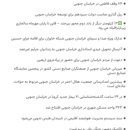
۷۴ وقف فاطمی در خراسان جنوبی
ریل گذاری مناسب دولت سیزدهم برای توسعه خراسان جنوبی
13 كيلومتر ديگر از باند دوم محور بيرجند – قاين تا پايان مهرماه سالجاري
زيربارترافيك مي رود.
تدارک ویژه صدا و سیمای خراسان جنوبی شبکه خاوران برای اقامه عزای حسینی
?درسال تحویل عیدی استانداری خراسان جنوبی به زندانیان جرایم غیرعمد
دعوت از مردم خراسان جنوبی برای حضور در پیاده‌روی اربعین
میزبانی خراسان جنوبی از صنعتگران صنایع دستی کشور در پنجمین نمایشگاه
صنایع دستی
بیشترین امدادرسانی جمعیت هلال احمر در خراسان جنوبی مربوط به حوادث
جاده‌ای است
در 24 ساعت گذشته؛شناسایی 61 بیمار جدید کرونا در خراسان جنوبی
۳۲۳ واحد مسکن شهری در خراسان جنوبی افتتاح شد
سند سیستم مدیریت هوشمند اقلیمی در نایبندان طبس تدوین می‌شود
تاکتیک دشمن جنگ روانی و نرم است