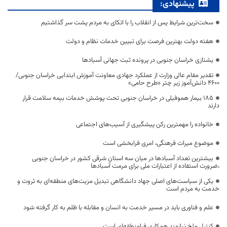
پیشنهادی:
سخت‌ترین شرایط پس از انقلاب را با اتکای به مردم پشت سر گذاشتیم
هفته دولت بهترین فرصت برای تبیین خدمات نظام و دولت
یشتازی خراسان جنوبی در پرونده ثبت جهانی آسبادها
تقدیر مقام عالی وزارت از عملکرد جهادی معاونت آموزش ابتدایی خراسان جنوبی/
۴۶۰۰ دانش‌آموز زیر چتر «طرح حامی»
۱۸۵ بیمار هموفیلی در خراسان جنوبی تحت پوشش خدمات بیمه سلامت قرار
دارند
خانواده را مهمترین رکن پیشگیری از آسیب‌های اجتماعی
موضوع میراث فرهنگی، امری فرابخشی است
بیشترین تعداد آسبادها در میان سه استان شرقی کشور در خراسان جنوبی
،ضرورت استفاده از اعتبارات ملی برای مرمت آسبادها
یکی از سیاست‌های اصلی جهاد دانشگاهی تبدیل مزیت‌های منطقه‌ای به ثروت و
خدمت به مردم است
علم و فناوری باید در مسیر خدمت به انسان و مقابله با ظلم به کار گرفته شود
کنترل ملخ نیازمند همکاری فرامنطقه‌ای است