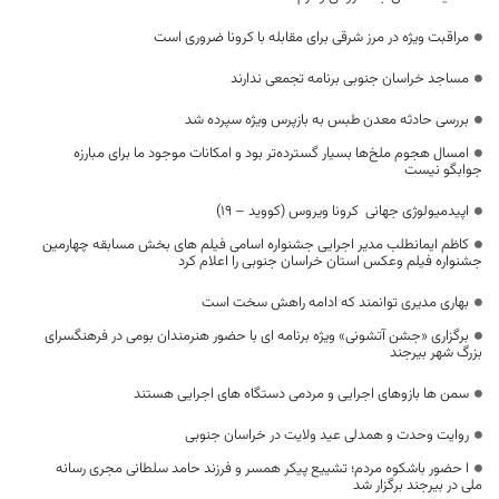
مراقبت ویژه در مرز شرقی برای مقابله با کرونا ضروری است
مساجد خراسان جنوبی برنامه تجمعی ندارند
بررسی حادثه معدن طبس به بازپرس ویژه سپرده شد
امسال هجوم ملخ‌ها بسیار گسترده‌تر بود و امکانات موجود ما برای مبارزه
جوابگو نیست
اپیدمیولوژی جهانی کرونا ویروس (کووید – 19)
کاظم ایمانطلب مدیر اجرایی جشنواره اسامی فیلم های بخش مسابقه چهارمین
جشنواره فیلم وعکس استان خراسان جنوبی را اعلام کرد
بهاری مدیری توانمند که ادامه راهش سخت است
برگزاری «جشن آتشونی» ویژه برنامه ای با حضور هنرمندان بومی در فرهنگسرای
بزرگ شهر بیرجند
سمن ها بازوهای اجرایی و مردمی دستگاه های اجرایی هستند
روایت وحدت و همدلی عید ولایت در خراسان جنوبی
ا حضور باشکوه مردم؛ تشییع پیکر همسر و فرزند حامد سلطانی مجری رسانه
ملی در بیرجند برگزار شد