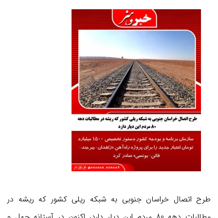
طرح اتصال خراسان جنوبی به شبکه ریلی کشور که ریشه در
مطالبات دهه 80 مردم این دیار دارد، اکنون در آستانه چهل و