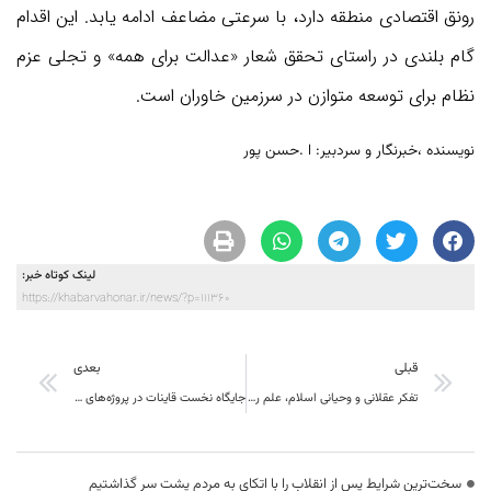
رونق اقتصادی منطقه دارد، با سرعتی مضاعف ادامه یابد. این اقدام
گام بلندی در راستای تحقق شعار «عدالت برای همه» و تجلی عزم
نظام برای توسعه متوازن در سرزمین خاوران است.
نویسنده ،خبرنگار و سردبیر: ا .حسن پور
لینک کوتاه خبر:
https://khabarvahonar.ir/news/?p=111360
قبلی
بعدی
تفکر عقلانی و وحیانی اسلام، علم را در خدمت تمام انسان‌ها و برای رفاه بشریت می‌خواهد
جایگاه نخست قاینات در پروژه‌های دهه فجر
سخت‌ترین شرایط پس از انقلاب را با اتکای به مردم پشت سر گذاشتیم