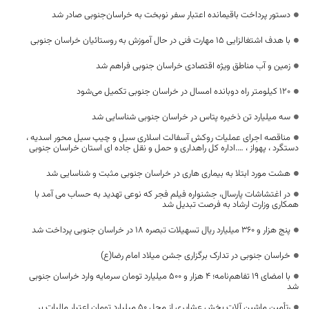
دستور پرداخت باقیمانده اعتبار سفر نوبخت به خراسان‌جنوبی صادر شد
با هدف اشتغالزایی ۱۵ مهارت فنی در حال آموزش به روستائیان خراسان جنوبی
زمین و آب مناطق ویژه اقتصادی خراسان جنوبی فراهم شد
۱۲۰ کیلومتر راه دوبانده امسال در خراسان جنوبی تکمیل می‌شود
سه میلیارد تن ذخیره پتاس در خراسان جنوبی شناسایی شد
مناقصه اجرای عملیات روکش آسفالت اسلاری سیل و چیپ سیل محور اسدیه ،
دستگرد ، پهواز ، ….اداره کل راهداری و حمل و نقل جاده ای استان خراسان جنوبی
هشت مورد ابتلا به بیماری هاری در خراسان جنوبی مثبت و شناسایی شد
در اغتشاشات پارسال، جشنواره فیلم فجر که نوعی تهدید به حساب می آمد با
همکاری وزارت ارشاد به فرصت تبدیل شد
پنج هزار و ۳۶۰ میلیارد ریال تسهیلات تبصره ۱۸ در خراسان جنوبی پرداخت شد
خراسان جنوبی در تدارک برگزاری جشن میلاد امام رضا(ع)
با امضای ۱۹ تفاهم‌نامه؛ ۴ هزار و ۵۰۰ میلیارد تومان سرمایه‌ وارد خراسان جنوبی
شد
رتأمین ماشین آلات بخش عشایری از محل 50 میلیارد تومان اعتبار مالیات بر