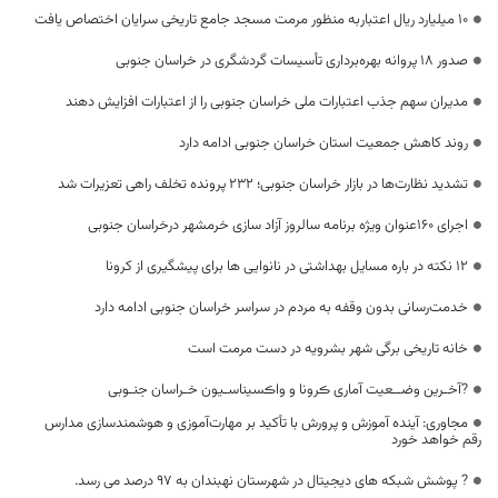
10 میلیارد ریال اعتباربه منظور مرمت مسجد جامع تاریخی سرایان اختصاص یافت
صدور ۱۸ پروانه بهره‌برداری تأسیسات گردشگری در خراسان جنوبی
مدیران سهم جذب اعتبارات ملی خراسان جنوبی را از اعتبارات افزایش دهند
روند کاهش جمعیت استان خراسان جنوبی ادامه دارد
تشدید نظارت‌ها در بازار خراسان جنوبی؛ ۲۳۲ پرونده تخلف راهی تعزیرات شد
اجرای ۱۶۰عنوان ویژه برنامه سالروز آزاد سازی خرمشهر درخراسان جنوبی
12 نکته در باره مسایل بهداشتی در نانوایی ها برای پیشگیری از کرونا
خدمت‌رسانی بدون وقفه به مردم در سراسر خراسان جنوبی ادامه دارد
خانه تاریخی برگی شهر بشرویه در دست مرمت است
?آخـرین وضــعیت آماری ڪرونا و واڪسیناسـیون خـراسان جنـوبی
مجاوری: آینده آموزش و پرورش با تأکید بر مهارت‌آموزی و هوشمندسازی مدارس
رقم خواهد خورد
? پوشش شبکه های دیجیتال در شهرستان نهبندان به ۹۷ درصد می رسد.