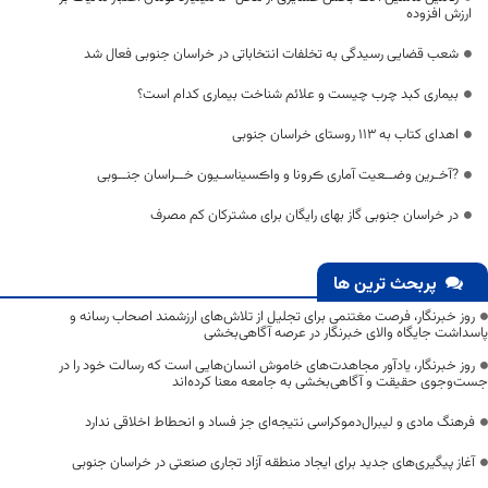
ارزش افزوده
شعب قضایی رسیدگی به تخلفات انتخاباتی در خراسان جنوبی فعال شد
بیماری کبد چرب چیست و علائم شناخت بیماری کدام است؟
اهدای کتاب به 113 روستای خراسان جنوبی
?آخـرین وضــعیت آماری ڪرونا و واڪسیناسـیون خــراسان جنــوبی
در خراسان جنوبی گاز بهای رایگان برای مشترکان کم مصرف
پربحث ترین ها
روز خبرنگار، فرصت مغتنمی برای تجلیل از تلاش‌های ارزشمند اصحاب رسانه و
پاسداشت جایگاه والای خبرنگار در عرصه آگاهی‌بخشی
روز خبرنگار، یادآور مجاهدت‌های خاموش انسان‌هایی است که رسالت خود را در
جست‌وجوی حقیقت و آگاهی‌بخشی به جامعه معنا کرده‌اند
فرهنگ مادی و لیبرال‌دموکراسی نتیجه‌ای جز فساد و انحطاط اخلاقی ندارد
آغاز پیگیری‌های جدید برای ایجاد منطقه آزاد تجاری صنعتی در خراسان جنوبی