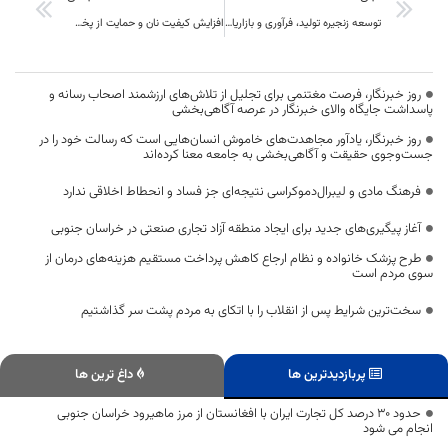
توسعه زنجیره تولید، فرآوری و بازاریابی «پنبه مله» را از اولویت‌های اصلی خوسف
افزایش کیفیت نان و حمایت از پخت نان سنتی در دستور کار کارگروه ساماندهی گندم، آرد و نان خراسان جنوبی
روز خبرنگار، فرصت مغتنمی برای تجلیل از تلاش‌های ارزشمند اصحاب رسانه و
پاسداشت جایگاه والای خبرنگار در عرصه آگاهی‌بخشی
روز خبرنگار، یادآور مجاهدت‌های خاموش انسان‌هایی است که رسالت خود را در
جست‌وجوی حقیقت و آگاهی‌بخشی به جامعه معنا کرده‌اند
فرهنگ مادی و لیبرال‌دموکراسی نتیجه‌ای جز فساد و انحطاط اخلاقی ندارد
آغاز پیگیری‌های جدید برای ایجاد منطقه آزاد تجاری صنعتی در خراسان جنوبی
طرح پزشک خانواده و نظام ارجاع کاهش پرداخت مستقیم هزینه‌های درمان از
سوی مردم است
سخت‌ترین شرایط پس از انقلاب را با اتکای به مردم پشت سر گذاشتیم
پربازدیدترین ها
داغ ترین ها
حدود ۳۰ درصد کل تجارت ایران با افغانستان از مرز ماهیرود خراسان جنوبی
انجام می شود