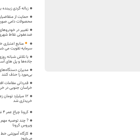
زباله گردی زیبنده 
حمایت از متقاضیان
محصولات دامی صورت
تغییر در خودروهای
ضدعفونی نقاط شهری
منابع اعتباری خر
سرمایه تقویت می شو
با تلاش شبانه روزی
جاده‌ها و پل های آس
مدیران دستگاه‌های
بی‌مورد را حذف کنند
قدردانی مقامات افغ
خراسان جنوبی در خرو
۱۲ میلیارد تومان 
خریداری شد
کرونا چراغ عمر ۴ نفر دیگر را خاموش کرد
? چند توصیه مهم س
ویروس کرونا
کارگاه آموزشی خط ن
می‌شود