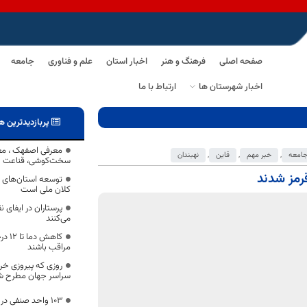
صفحه اصلی
فرهنگ و هنر
اخبار استان
علم و فناوری
جامعه
اخبار شهرستان ها
ارتباط با ما
پربازدیدترین ه
معرفی اصفهک ، مع
امعه
,
خبر مهم
,
قاین
,
نهبندان
سخت‌کوشی، قناعت و 
رمز شدند
توسعه استان‌های کم
کلان ملی است
پرستاران در ایفای
می‌کنند
کاهش
مراقب باشند
روزی که پیروزی خر
سراسر جهان مطرح ش
۱۰۳ واحد صنفی در خراسان جنوبی پلمب شد