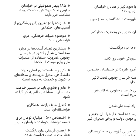
۱۸۵ بیمار هموفیلی در خراسان
 مورد نیاز از معادن خراسان
جنوبی تحت پوشش خدمات بیمه
ی بیرجند
سلامت قرار دارند
 فهرست دانشگاه‌های سبز جهان
خانواده را مهمترین رکن پیشگیری از
آسیب‌های اجتماعی
ان جنوبی در وضعیت خطر کم
موضوع میراث فرهنگی، امری
فرابخشی است
ده به در» درگذشت
بیشترین تعداد آسبادها در میان
سه استان شرقی کشور در خراسان
جنوبی ،ضرورت استفاده از اعتبارات
یجانی خودداری کنند
ملی برای مرمت آسبادها
اری ڪرونا در خــراسان جنــوبی
یکی از سیاست‌های اصلی جهاد
دانشگاهی تبدیل مزیت‌های منطقه‌ای
ساحت خراسان جنوبی تحت تاثیر
به ثروت و خدمت به مردم است
ارد
علم و فناوری باید در مسیر خدمت
 خراسان جنوبی به ازای هر
به انسان و مقابله با ظلم به کار گرفته
شود
کنترل ملخ نیازمند همکاری
راه ثبت ملی شدن
فرامنطقه‌ای است
ساعته استاندار خراسان جنوبی
اختصاص 2500 میلیارد تومان برای
ی بودن دولت و برخی مدیران غیر
توسعه راه‌های دوبانده خراسان جنوبی
اربعین فرصتی برای بازگشت
افتتاح و آغاز عملیات اجرایی گازرسانی به ۹۰ روستای
عقلانیت و اصول فراموش‌شده
ه فجر امسال