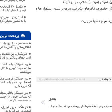
ن)، تفرش (مرکزی)، خاتم، مهریز (یزد)
 حضوری، تالارهای پذیرایی، بیرون‌بر شدن رستوران‌ها و
تومان اعتبار نیاز دارد
استان در مسیر تو
را به کشور معرفی کرد
نا مواجه خواهیم بود.
پربحث ترین 
هفدهم مرداد روز پاسد
اطلاع‌رسانی و آگاهی‌بخش
خبرنگاران، این طلایه‌د
انسان‌های پرتلاش و فداک
روز خبرنگار، پاسداشت
مقدم جهاد تبیین، با نثار
می‌کشند
روز خبرنگار، فرصت مغت
 کوتاه خبر:
https://khabarvahonar.ir/news/?p=64519
اصحاب رسانه و پاسداشت ج
آگاهی‌بخشی
روز خبرنگار، یادآور 
که رسالت خود را در جس
بعدی
جامعه معنا کرده‌اند
وقتی مطالبه به حق مردم از طرف فرماندار بیرجند مورد تمسخر مدیران پروازی کشور است به کجا چنین شتابان!!!!
فرهنگ مادی و لیبرال‌د
انحطاط اخلاقی ندارد