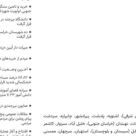
خرید و تامین سنگها
جنوبی اولویت شهردار
دانشگاه بیرجند در
قرار گرفت
ده شهرستان خراس
قرار گرفت
میراث دار آیین «زر
مردم از خریدهای ه
آخـرین وضــعیت آم
۸۶.۸۲ درصد م
خشکسالی شدید قرار د
سرانه فضای آموزشی
دانش آموز ۷.۲۳ مترمربع است
صابون بیرجندی در 
ملاقات عمومی پنج 
، مرند (آذربایجان شرقی)، اشنویه، پلدشت، پیرانشهر، چایپاره، سردشت
پیام روشن برای مردم
مردمی
ئنات، نهبندان (خراسان جنوبی)، خلیل آباد، سبزوار، کاشمر
ابل (سیستان و بلوچستان)، استهبان، سرچهان، ممسنی
خراسان جنوبی در ده