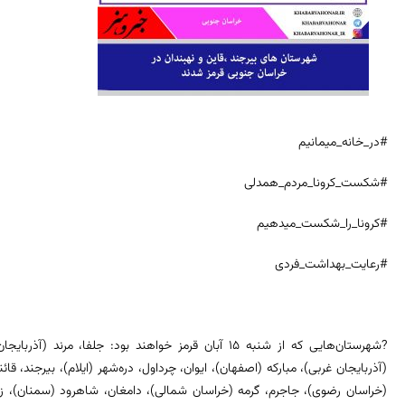
#در_خانه_میمانیم
#شکست_کرونا_مردم_همدلی
#کرونا_را_شکست_میدهیم
#رعایت_بهداشت_فردی
?شهرستان‌هایی که از شنبه ۱۵ آبان قرمز خواهند بود: جلفا
(آذربایجان غربی)، مبارکه (اصفهان)، ایوان، چرداول، دره‌شهر (ایلام)، بیرجند، قا
(خراسان رضوی)، جاجرم، گرمه (خراسان شمالی)، دامغان، شاهرود (سمنان)، ز