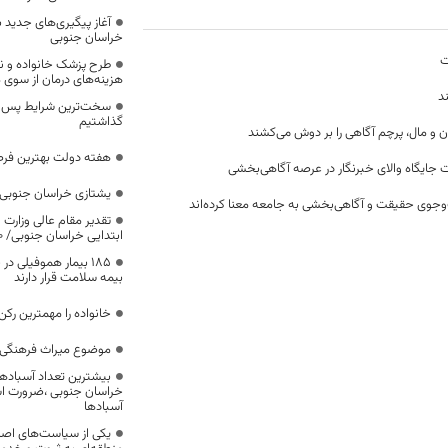
آغاز پیگیری‌های جدید ب
خراسان جنوبی
ت
طرح پزشک خانواده و 
هزینه‌های درمان از سوی
د
سخت‌ترین شرایط پس از 
گذاشتیم
ن و مال، پرچم آگاهی را بر دوش می‌کشند
هفته دولت بهترین فرص
 جایگاه والای خبرنگار در عرصه آگاهی‌بخشی
یشتازی خراسان جنوبی د
وجوی حقیقت و آگاهی‌بخشی به جامعه معنا کرده‌اند
تقدیر مقام عالی وزارت
ابتدایی خراسان جنوبی/ ۴۶۰۰ دانش‌آموز زیر چتر «طرح حامی»
۱۸۵ بیمار هموفیلی
بیمه سلامت قرار دارند
خانواده را مهمترین رک
موضوع میراث فرهنگی،
بیشترین تعداد آسبادها
خراسان جنوبی ،ضرورت است
آسبادها
یکی از سیاست‌های اصل