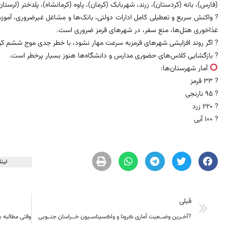
(فارس)، بانه (کردستان)، زرند، شهربابک (کرمان)، پاوه (کرمانشاه)، پلدختر (لرستا
? واکنش سریع و تعطیلی کامل ادارات دولتی، بانک‌ها و مشاغل غیرضروری، آموزش
غذاخوری هتل‌ها، منع سفر، در شهرهای قرمز ضروری است.
? اگر روند افزایشی شهرهای قرمزبه سرعت مهار نشود، با خطر جدی موج ششم کرو
? بازگشایی کلاس‌های حضوری مدارس و دانشگاه‌ها هنوز بسیار پرخطر است.
آمار شهرستان‌ها:
? ۳۳ قرمز
? ۹۵ نارنجی
? ۲۲۰ زرد
? ۱۰۰ آبی
لینک
قبلی
?آخـرین وضــعیت آماری ڪرونا و واڪسیناسـیون خــراسان جنــوبی