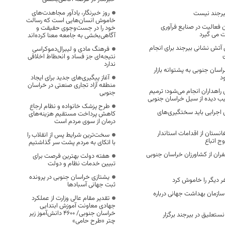
روز خبرنگار، یادآور مجاهدت‌های
بیرجند نیست
خاموش انسان‌هایی است که رسالت
 فعالیت در صنایع فرآوری
خود را در جست‌وجوی حقیقت و
 می گیرد
آگاهی‌بخشی به جامعه معنا کرده‌اند
 آتش نشانی بیرجند برای انجام
فرهنگ مادی و لیبرال‌دموکراسی
نتیجه‌ای جز فساد و انحطاط اخلاقی
ندارد
اسان جنوبی به پشتوانه بازار
د
آغاز پیگیری‌های جدید برای ایجاد
منطقه آزاد تجاری صنعتی در خراسان
 راهداران انجام می‌شود؛ ترمیم
جنوبی
یب دیده از سیل خراسان جنوبی
طرح پزشک خانواده و نظام ارجاع
 اجرایی باید سختگیری‌های
کاهش پرداخت مستقیم هزینه‌های
درمان از سوی مردم است
انستان از اقدامات استاندار
سخت‌ترین شرایط پس از انقلاب را
ج اتباع
با اتکای به مردم پشت سر گذاشتیم
زعفران از کشاورزان خراسان جنوبی
هفته دولت بهترین فرصت برای
تبیین خدمات نظام و دولت
یشتازی خراسان جنوبی در پرونده
ثبت جهانی آسبادها
ازمان بهداشت جهانی درباره
تقدیر مقام عالی وزارت از عملکرد
جهادی معاونت آموزش ابتدایی
خراسان جنوبی/ ۴۶۰۰ دانش‌آموز زیر
ستعلیق در بیرجند برگزار
چتر «طرح حامی»