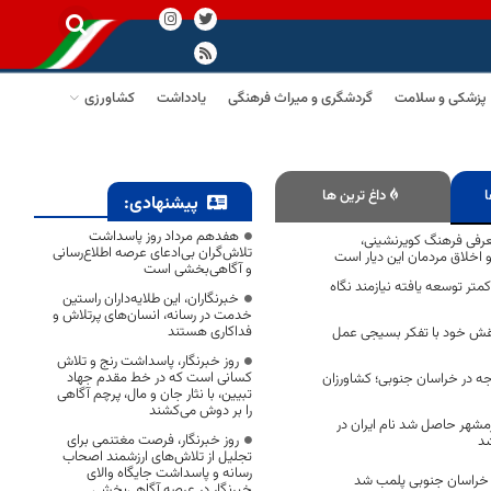
پزشکی و سلامت
گردشگری و میراث فرهنگی
یادداشت
کشاورزی
ا
داغ ترین ها
پیشنهادی:
هفدهم مرداد روز پاسداشت
رفی فرهنگ کویرنشینی،
تلاش‌گران بی‌ادعای عرصه اطلاع‌رسانی
اخلاق مردمان این دیار است
و آگاهی‌بخشی است
تر توسعه یافته نیازمند نگاه
خبرنگاران، این طلایه‌داران راستین
خدمت در رسانه، انسان‌های پرتلاش و
فداکاری هستند
 نقش خود با تفکر بسیجی عمل
روز خبرنگار، پاسداشت رنج و تلاش
کسانی است که در خط مقدم جهاد
 دما تا ۱۲ درجه در خراسان جنوبی؛ کشاورزان
تبیین، با نثار جان و مال، پرچم آگاهی
را بر دوش می‌کشند
مشهر حاصل شد نام ایران در
روز خبرنگار، فرصت مغتنمی برای
د
تجلیل از تلاش‌های ارزشمند اصحاب
رسانه و پاسداشت جایگاه والای
خبرنگار در عرصه آگاهی‌بخشی