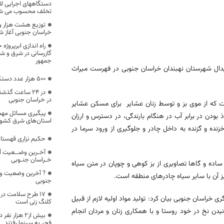
دستگاههای اجرایی لاز
تخلف محسوب می ش
خراسان جنوبی آغاز ش
راه اندازی ابرپروژ
گازرسانی در شرق و 
جمهور
دال شهرستان نهبندان خراسان جنوبی در فهرست میراث
۵۰۰ هزار عدد دستکش در خراسان جنوبی توزیع شد
در خراسان جنوبی
ت که از موی بز و توسط زنان عشایر برای مسکن عشایر
پیگیری مسائل مهم
 بودن در برابر آب در هنگام بارندگی، در دسترس و ارزان
استان‌های شرق کشور
ده و گزنده به داخل چادر و جلوگیری از ورود سرما در
حکیم نزاری قهستان
آخـرین وضــعیت آ
خـراسان جنـوبی
اده و گاها تصاویری از بز کوهی و چوپان در متن سیاه
? آخرین وضعیت وا
ز آن با سایر سیاه چادرهای منطقه است.
جنوبی
17 طرح سلامت در 
راسان جنوبی بیان کرد: تولید مواد اولیه لازم از قبیل
کلنگ زنی است
نیدن نخ در خود روستا و با همکاری زنان و مردان انجام
بیش از۲ هزار
فجر به سینما رفتند