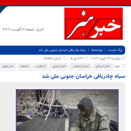
امروز: جمعه 7 آگوست 2026
برگ نخست
نوشته‌ها
سیاه چادربافی خراسان جنوبی ملی شد
یکشنبه 24 ژانویه 2021
7:28 ق.ظ
کدخبر:52553
حوزه:
اخبار استان
,
اخبار اسلایدر
,
اخبار اصلی
,
اسلایدر
,
جامعه
,
خبر مهم
سیاه چادربافی خراسان جنوبی ملی شد