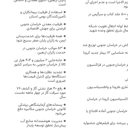
زائران اربعین، الگوی همدلی و اخلاص
م الاجرا است و عدم اجرای آن
است
ود
استفاده از ظرفیت پیمانکاران و
توزیع هشت هزار و ۵۰۰ جلد کتاب و سرگرمی در
تأمین‌کنندگان بومی استان
د
ظرفیت معدنی خراسان جنوبی
ه خط لوله انتقال تقویت شبکه
فرصتی برای جهش اقتصادی
شمال شرق تحقق وعده شهید
همه ظرفیت‌ها برای خدمت‌رسانی
ایمن به زائران پایان صفر بسیج شود
53 موکب خراسان جنوبی در
خدمت زائران اربعین
در 24 ساعت گذشته؛ شناسایی 13 بیمار جدید کرونا
جابه‌جایی 2 میلیون و 404 هزار تن
کالا از خراسان جنوبی به سراسر کشور
 خراسان‌جنوبی در فراکسیون
تشدید نظارت‌ها و همکاری
دستگاه‌ها برای کنترل قیمت‌ها
ی
ضروری است
ماری ڪرونا و واڪسیناسـیون
رفع 40 هزار نشتی گاز و کشف 76
مورد سرقت گاز در چهار ماهه نخست
سال
کسیناسیون کرونا در خراسان
پسماندهای آزمایشگاهی پزشکی
قانونی خراسان جنوبی مکانیزه دفع
خراسان جنوبی آماده افتتاح یا
می‌شود
مدیریت هوشمندانه منابع آب،
 نفر در بیرجند برای فیلم‌های جشنواره
پیش‌نیاز تحقق توسعه پایدار