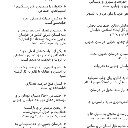
حوزه‌های شهری و روستایی
قیق و اجرایی است
خانواده را مهمترین رکن پیشگیری از
آسیب‌های اجتماعی
عی غرب را برای مردم به تصویر
موضوع میراث فرهنگی، امری
فرابخشی است
مایش سالن اجتماعات بخش
ر کل ارشاد اسلامی خراسان
بیشترین تعداد آسبادها در میان
اتر این بخش
سه استان شرقی کشور در خراسان
جنوبی ،ضرورت استفاده از اعتبارات
 طرح‌های اجرایی خراسان جنوبی
ملی برای مرمت آسبادها
یکی از سیاست‌های اصلی جهاد
استان خراسان جنوبی تحت
دانشگاهی تبدیل مزیت‌های منطقه‌ای
هستند
به ثروت و خدمت به مردم است
راسان جنوبی به تعزیرات
علم و فناوری باید در مسیر خدمت
به انسان و مقابله با ظلم به کار گرفته
شود
یه گذاری برای جلب سرمایه
ماهنگی تمام دستگاههای استانی
کنترل ملخ نیازمند همکاری
فرامنطقه‌ای است
 تراز سند تحول در خراسان
اختصاص 2500 میلیارد تومان برای
توسعه راه‌های دوبانده خراسان جنوبی
نش‌آموزی نباید از آموزش جا
اربعین فرصتی برای بازگشت
عقلانیت و اصول فراموش‌شده
 راستای معرفی پتانسیل ها و
انسانیت به جامعه بشری است
بی به توسعه همه جانبه
خراسان جنوبی در خدمت‌رسانی به
ظیم بازار استان برای تمامی