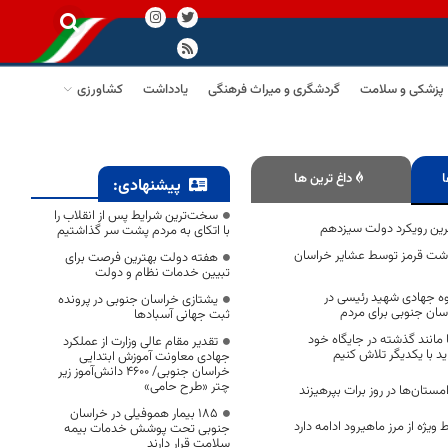
پزشکی و سلامت
گردشگری و میراث فرهنگی
یادداشت
کشاورزی
ا
داغ ترین ها
پیشنهادی:
سخت‌ترین شرایط پس از انقلاب را
رین رویکرد دولت سیزدهم
با اتکای به مردم پشت سر گذاشتیم
 تن گوشت قرمز توسط عشایر خراسان
هفته دولت بهترین فرصت برای
تبیین خدمات نظام و دولت
ه جهادی شهید رئیسی در
یشتازی خراسان جنوبی در پرونده
ان جنوبی برای مردم
ثبت جهانی آسبادها
 مانند گذشته در جایگاه خود
تقدیر مقام عالی وزارت از عملکرد
د با یکدیگر تلاش کنیم
جهادی معاونت آموزش ابتدایی
خراسان جنوبی/ ۴۶۰۰ دانش‌آموز زیر
چتر «طرح حامی»
مستان‌ها در روز برات بپرهیزند
۱۸۵ بیمار هموفیلی در خراسان
 ویژه از مرز ماهیرود ادامه دارد
جنوبی تحت پوشش خدمات بیمه
سلامت قرار دارند