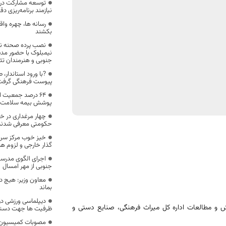
توسعه مشارکت در 
نیازمند برنامه‌ریزی د
رسانه ها، چهره واق
بکشند
نصب پرده صحنه ن
نیمبلوک با حضور مدی
جنوبی و هنرمندان تئ
?با ورود استاندار،
پیوست فرهنگی گرفت
۶۴ درصد جمعیت 
پوشش بیمه سلامت 
چهار مرغداری در خ
حکومتی معرفی شدند
خیز خوب مرکز سرما
گذار خارجی و لزوم ه
اجرای الگوی مدرسه
جنوبی از مهر امسال
معاون وزیر: هیچ دا
بماند
دیپلماسی ورزشی در
و مطالعات اداره کل میراث فرهنگی، صنایع دستی و
ظرفیت ها جهت دستیا
مصوبات کمیسیون تن