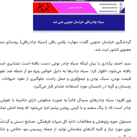
گردشگری خراسان جنوبی گفت: مهارت پلاس بافی (سیاه چادربافی) روستای سی
معنوی کشور ثبت شد.
سید احمد برآبادی با بیان اینکه سیاه چادر نوعی دست بافته است عشایری اس
بافته می‌شود، اظهار کرد: سیاه چادرها به دلیل خواص ویژه مو از جمله ضد نفوذ
قیمت بودن، سبک بودن و جمع‌آوری و حمل راحت، جلوگیری از نفوذ حیوانات خزن
زمستان و گرما در تابستان مورد استفاده عشایر قرار می‌گیرد.
وی افزود: سیاه چادرهای سیدال غالباً به صورت منقوش دارای حاشیه با نقوش س
چادر است که با رنگ سفید و یا کرمی روشن پشم اجرا می­‌شود که وجه اصلی تمای
مسئول حوزه پژوهش و مطالعات اداره کل میراث فرهنگی، صنایع دستی و گردشگری خ
موی مورد نیاز و کلیه کارهای مقدماتی تولید از جمله ریسیدن مو، حلاجی و تابا
می‌گیرد.