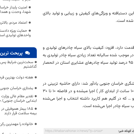
امنیت پایدار خراس
شهدا، وحدت و همدلی
ن دستبافته و ویژگی‌های کیفیتی و زیبایی و تولید بالای
ن شده است.
اعتماد مردم، بالات
حمایت ویژه دادستا
واحدهای تولیدی است
ه اینکه هنر سیاه چادر بافی در روستای سیدال بیش از ۲۰۰ سال قدمت دارد، افزود: کیفیت بالای سیاه چادرهای تولیدی و
پربحث ترین 
 سیاه چادر موجب شده سالیانه تعداد زیادی سیاه چادر تولیدی به
سخت‌ترین شرایط پس از 
استان‌ها و کشورهای مختلف از جمله حاشیه خلیج فارس، صادر شوند و بیش از ۹۵ درصد تولید سیاه چادرهای عشایری استان در انحصار
گذاشتیم
هفته دولت بهترین فرص
ری خراسان جنوبی یادآور شد: دارای حاشیه تزیینی در
یشتازی خراسان جنوبی د
ابتدا و انتهای نوار سیاه چادر که با پشم سفید و پس از ساده بافی اول ( حدود ۱۰ سانت از ابتدای کار ) اجرا می­شده و در فاصله ۱۰ تا ۳۰
تقدیر مقام عالی وزارت
… که در گلیم هم کاربرد داشته انتخاب و اجرا می‌شده
ابتدایی خراسان جنوبی/ ۴۶۰۰ دانش‌آموز زیر چتر «طرح حامی»
 سیاه چادر اجرا می‌شده است.
۱۸۵ بیمار هموفیلی
بیمه سلامت قرار دارند
خانواده را مهمترین رک
 کوتاه خبر:
https://khabarvahonar.ir/news/?p=52553