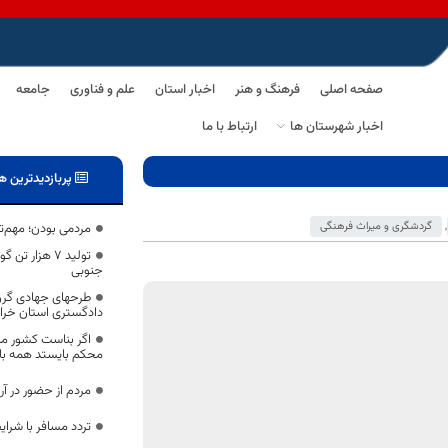
صفحه اصلی
فرهنگ و هنر
اخبار استان
علم و فناوری
جامعه
اخبار شهرستان ها
ارتباط با ما
پربازدیدترین ه
,
گردشگری و میراث فرهنگی
مردمی بودن؛ مهم‌ت
تولید 7 هزار
جنوبی
طرحهای جهادی گرو
دادگستری استان خراس
اگر بناست کشور ما
محکم بایستد همه بای
مردم از حضور در آرا
تردد مسافر با شرایط