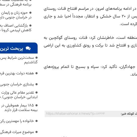
برنامه فرهنگی در س
 ادامه برنامه‌های امروز، در مراسم افتتاح قنات روستای
حوزه زنان و زایما
«گوکچین» از توابع شهرستان بیرجند نیز حضور یافت و تصریح کرد: این قنات پس از 20 سال خشکی و انتظار، مجدداً احیا شد و جاری
در خراسان جنوبی دارد
کرده است.
بازگشایی اصناف به
کاهش اپیدمی کرونا 
 منطقه است، خاطرنشان کرد: قنات روستای گوکچین به
ن منطقه، با مجموع اعتبار 70 میلیارد ریال بازسازی و افتتاح شد تا برکت و رونق کشاورزی به این اراضی
پربحث ترین 
سخت‌ترین شرایط پس از 
گذاشتیم
دگران، تأکید کرد: سپاه و بسیج تا اتمام پروژه‌های
هفته دولت بهترین فرص
ند.
یشتازی خراسان جنوبی د
تقدیر مقام عالی وزارت
ابتدایی خراسان جنوبی/ ۴۶۰۰ دانش‌آموز زیر چتر «طرح حامی»
۱۸۵ بیمار هموفیلی
بیمه سلامت قرار دارند
 کوتاه خبر:
https://khabarvahonar.ir/news/?p=112324
خانواده را مهمترین رک
موضوع میراث فرهنگی،