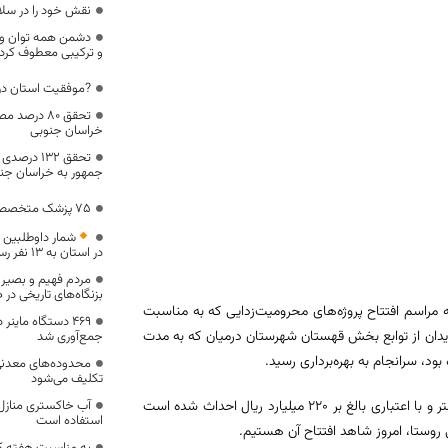
نقش خود را در سلا
دشمن همه توان و س
و ترکیبی معطوف کرد
?موفقیت استان در
تحقق ۸۰ در
خراسان جنوبی
جمهور به خراسان جن
۷۵ پزشک متخصص در راه خراسان جنوبی
شمار داوطلبین 
در استان به 13 نفر رسید
مردم فهیم و بصیر ا
بزنگاه‌های تاریخی در
 مراسم افتتاح پروژه‌های محرومیت‌زدایی که به مناسبت
یدان از توابع بخش قهستان شهرستان درمیان که به مدت
جمع‌آوری شد
محدوده‌های معدنی
تکلیف می‌شود
وی با اشاره به جزئیات این پروژه عمرانی افزود: این راه روستایی به طول 10 کیلومتر و با اعتباری بالغ بر 220 میلیارد ریال احداث شده است
آب خاکستری منازل 
استفاده است
روستا، امروز شاهد افتتاح آن هستیم.