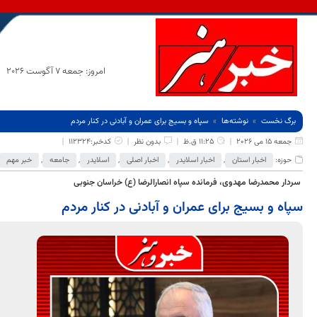
امروز: جمعه 7 آگوست 2026
برگ نخست
نوشته‌ها
سپاه و بسیج برای عمران و آبادنی در کنار مردم
جمعه 15 می 2026
11:25 ق.ظ
بدون نظر
کدخبر:112324
حوزه:
اخبار استان
,
اخبار اسلایدر
,
اخبار اصلی
,
اسلایدر
,
جامعه
,
خبر مهم
سردار محمدرضا مهدوی، فرمانده سپاه انصارالرضا (ع) خراسان جنوبی
سپاه و بسیج برای عمران و آبادنی در کنار مردم