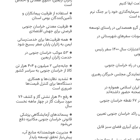
زائران اربعین، الگوی همدلی و اخلاص
مت ایفا کنیم
است
رمایه‌گذاری خود را بر جنگ نرم
استفاده از ظرفیت پیمانکاران و
ه است
تأمین‌کنندگان بومی استان
ظرفیت معدنی خراسان جنوبی
 گرو همصدایی در راستای توسعه
فرصتی برای جهش اقتصادی
صد مصوبات سفرهای شهرستانی در
همه ظرفیت‌ها برای خدمت‌رسانی
ایمن به زائران پایان صفر بسیج شود
تحقق ۱۳۲ درصدی اعتبارات سال ۱۴۰۰ سفر رئیس
53 موکب خراسان جنوبی در
وبی
خدمت زائران اربعین
جابه‌جایی 2 میلیون و 404 هزار تن
کالا از خراسان جنوبی به سراسر کشور
نمایندگی مجلس خبرگان رهبری
تشدید نظارت‌ها و همکاری
دستگاه‌ها برای کنترل قیمت‌ها
یران اسلامی همواره در
ضروری است
 صحنه حضور داشته‌اند
رفع 40 هزار نشتی گاز و کشف 76
۴۶۹ دستگاه ماینر در ۶۷ نقطه خراسان جنوبی
مورد سرقت گاز در چهار ماهه نخست
سال
 راکد خراسان جنوبی تعیین
پسماندهای آزمایشگاهی پزشکی
قانونی خراسان جنوبی مکانیزه دفع
می‌شود
برای آبیاری فضای سبز قابل
مدیریت هوشمندانه منابع آب،
پیش‌نیاز تحقق توسعه پایدار
به مناسبت هفته کتاب، اجرای بیش از ۵۰۰ عنوان