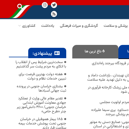
پزشکی و سلامت
گردشگری و میراث فرهنگی
یادداشت
کشاورزی
ا
داغ ترین ها
پیشنهادی:
سخت‌ترین شرایط پس از انقلاب را
 فرودگاه بیرجند راه‌اندازی
با اتکای به مردم پشت سر گذاشتیم
هفته دولت بهترین فرصت برای
ن نهبندان ، بازداشت داماد و
تبیین خدمات نظام و دولت
نی به دلیل تهدید علیه سلامت
یشتازی خراسان جنوبی در پرونده
ملی زرشک کارخانه فرآوری در
ثبت جهانی آسبادها
ی شود
تقدیر مقام عالی وزارت از عملکرد
مردم اولویت مجلس
جهادی معاونت آموزش ابتدایی
خراسان جنوبی/ ۴۶۰۰ دانش‌آموز زیر
 دستاورد پری سیما علیزاده
چتر «طرح حامی»
 پزشکی بیرجند
۱۸۵ بیمار هموفیلی در خراسان
نوبی: صنایع دستی به موتور
جنوبی تحت پوشش خدمات بیمه
 و اشتغالزايي در استان
سلامت قرار دارند