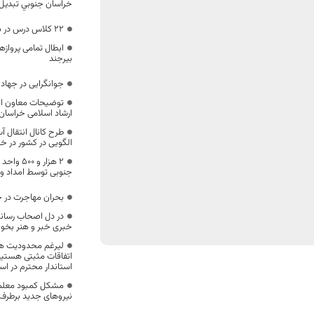
خراسان جنوبي تبديل
۲۲ کلاس درس در بیرجند به بهره‌برداری رسید
ابطال تمامی پروازه
بیرجند
جوانگرایی در جهاد
توضیحات معاون ام
ارشاد اسلامی خراسان
طرح کانال انتقال آ
الگویی در کشور در خ
۲ هزار و
جنوبی توسط امداد و
بحران مهاجرت در 
در دل اصحاب رسانه 
خبری خبر و هنر بخوا
لیرغم محدودیت های
اتفاقات مثبتی هستی
استاندار محترم در ا
مشکل کمبود معلم 
نیروهای جدید برطرف