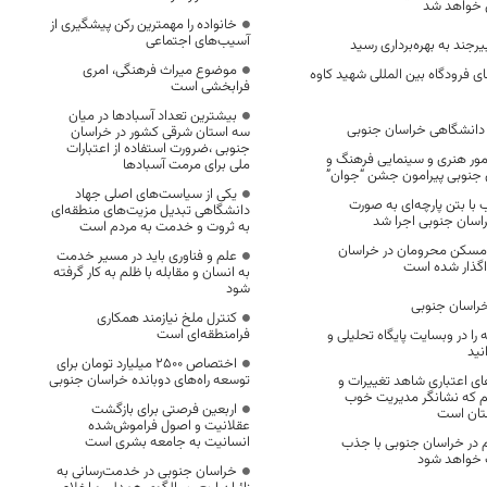
 خواهد شد
خانواده را مهمترین رکن پیشگیری از
آسیب‌های اجتماعی
موضوع میراث فرهنگی، امری
ای فرودگاه بین المللی شهید کاوه
فرابخشی است
بیشترین تعداد آسبادها در میان
 دانشگاهی خراسان جنوبی
سه استان شرقی کشور در خراسان
جنوبی ،ضرورت استفاده از اعتبارات
ور هنری و سینمایی فرهنگ و
ملی برای مرمت آسبادها
 جنوبی پیرامون جشن “جوان”
یکی از سیاست‌های اصلی جهاد
ب با بتن پارچه‌ای به صورت
دانشگاهی تبدیل مزیت‌های منطقه‌ای
راسان جنوبی اجرا شد
به ثروت و خدمت به مردم است
 ۵۰۰ واحد مسکن محرومان در خراسان
علم و فناوری باید در مسیر خدمت
اگذار شده است
به انسان و مقابله با ظلم به کار گرفته
شود
خراسان جنوبی
کنترل ملخ نیازمند همکاری
فرامنطقه‌ای است
را در وبسایت پایگاه تحلیلی و
نید
اختصاص 2500 میلیارد تومان برای
توسعه راه‌های دوبانده خراسان جنوبی
 اعتباری‌ شاهد تغییرات و
م که نشانگر مدیریت خوب
اربعین فرصتی برای بازگشت
ستان است
عقلانیت و اصول فراموش‌شده
انسانیت به جامعه بشری است
در خراسان جنوبی با جذب
 خواهد شود
خراسان جنوبی در خدمت‌رسانی به