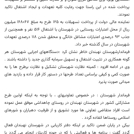
پرداخت شده در این راستا جهت رعایت کلیه تعهدات و ایجاد اشتغال تاکید
نمودند.
نماینده عالی دولت از پرداخت تسهیلات به ۱۲۵ طرح به مبلغ ۱۶۸۰۶۷ میلیون
ریال از محل اعتبارات روستایی در شهرستان با اشتغال ۵۱۶ نفر و همچنین از
جذب ۹۳ درصدی اعتبارات مشاغل خانگی و محقق شدن ۱۱۸ درصدی تعهدات
شهرستان در سال گذشته خبر داد.
فرماندارشهرستان نهبندان خاطر نشان کرد :دستگاههای اجرایی شهرستان هر
گونه همکاری در تثبیت اشتغال و تسهیل سرمایه گذاری جدید را داشته باشند .
وی در ادامه افزود : کمیته نظارت شهرستان تشکیل و نظارت برطرح ها را به
صورت کمی و کیفی براساس تعداد طرحها در دستور کار قرار داده و بازدید های
میدانی صورت پذیرد
فرماندار شهرستان : در خصوص تعاونیهای ، با توجه به اینکه اولین طرح
مشارکتی کشور در شهرستان نهبندان در روستای چاهداشی موفق عمل نموده
است افراد متقاضی تعاونی ها مورد تشویق و از ظرفیت دهیاران و شورهای
اسلامی روستاها اتفاده گردد .
بیکی در پایان ضمن تاکید بر اینکه دفتر کاریابی در شهرستان نهبندان فعال
گردد گفت : برنامه ها و فعالیتی را که در حوزه کاریتان انجام می گردد با