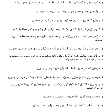
ردگیری موارد مثبت کرونا باعث کاهش آمار مبتلایان در خراسان جنوبی شد
چهار زمین چمن مصنوعی در نهبندان به بهره‌برداری رسید
جهش 18 نفری مبتلایان به کرونا ویروس در خراسان جنوبی
کانون تزریق امید به کشور باشید؛ از مسئولان کار جدی و واقعی مطالبه کنید
حضور نماینده قائنات و زیرکوه در مجموعه رسانه‌ای خبر و هنر به مناسبت روز
خبرنگار
لزوم تعیین مکان‌هایی برای اسکان موقت مسافران در شهرهای خراسان جنوبی
در گام دوم انقلاب همه کارگزاران نظام باید متفاوت برای حل مسائل و مشکلات
اساسی مردم و کشور قدم بردارند.
افزایش ۷۵ درصدی صادرات تعاونی‌های خراسان جنوبی
سهم بسزای مناطق مرزی از پروژه ها و برنامه های هفته دولت در خراسان جنوبی
جلوگیری از انتقال 803 کیلوگرم تریاک به شهر های مرکزی کشوربا تلاش پلیس
خراسان جنوبی
ورود سرمایه گذاری خارجی‌ها در شهرستان خوسف
توصیه های تغذیه برای پیشگیری از بیماریهای تنفسی و کرونا