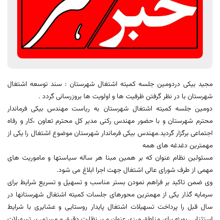
مجید بیکی دردومین جلسه کمیته اشتغال شهرستان : سند توسعه اشتغال
شهرستان با در نظر گرفتن ظرفیت ها و اولویت ها بروزرسانی گردد .
دومین جلسه کمیته اشتغال شهرستان به ریاست مهندس بیکی فرماندار
محترم شهرستان و با حضور مهندس رکنی مدیر کل محترم تعاون ،کار و رفاه
اجتماعی برگزار گردید.مهندس بیکی فرماندار شهرستان موضوع اشتغال را یکی از
مهمترین دغدغه های همه
مسئولین نظام عنوان که بر همین مبنا هر ساله سیاستها و ماموریت های
مهمی از طرف شورای عالی اشتغال جهت اجرا ابلاغ می شود.
وی ضمن تاکید بر فراهم نمودن بستر مناسب و تسهیل و تسریع شرایط برای
سرمایه گذار یکی از مهمترین محورهای جلسات کمیته اشتغال شهرستانها در
سال قبل را پرداخت تسهیلات اشتغال پایدار روستایی و عشایری با شرایط
استثنایی بویژه برای مناطق مرزی عنوان و بر نظارت دقیق و مستمر بر تسهیلات