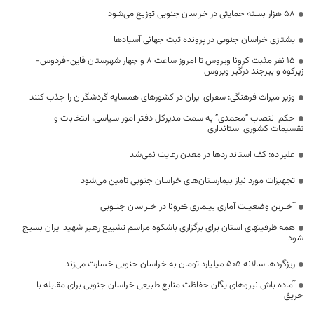
۵۸ هزار بسته حمایتی در خراسان جنوبی توزیع می‌شود
یشتازی خراسان جنوبی در پرونده ثبت جهانی آسبادها
15 نفر مثبت کرونا ویروس تا امروز ساعت 8 و چهار شهرستان قاین-فردوس-
زیرکوه و بیرجند درگیر ویروس
وزیر میراث فرهنگی: سفرای ایران در کشورهای همسایه گردشگران را جذب کنند
حکم انتصاب “محمدی” به سمت مدیرکل دفتر امور سیاسی، انتخابات و
تقسیمات کشوری استانداری
علیزاده:‌ کف استانداردها در معدن رعایت نمی‌شد‌
تجهیزات مورد نیاز بیمارستان‌های خراسان جنوبی تامین می‌شود
آخـرین وضعیـت آماری بیـماری ڪرونا در خـراسان جنـوبی
همه ظرفیتهای استان برای برگزاری باشکوه مراسم تشییع رهبر شهید ایران بسیج
شود
ریزگردها سالانه ۵۰۵ میلیارد تومان به خراسان جنوبی خسارت می‌زند
آماده باش نیروهای یگان حفاظت منابع طبیعی خراسان جنوبی برای مقابله با
حریق