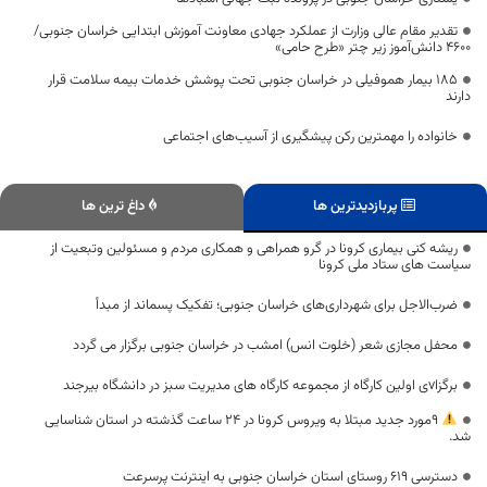
تقدیر مقام عالی وزارت از عملکرد جهادی معاونت آموزش ابتدایی خراسان جنوبی/
۴۶۰۰ دانش‌آموز زیر چتر «طرح حامی»
۱۸۵ بیمار هموفیلی در خراسان جنوبی تحت پوشش خدمات بیمه سلامت قرار
دارند
خانواده را مهمترین رکن پیشگیری از آسیب‌های اجتماعی
پربازدیدترین ها
داغ ترین ها
ریشه کنی بیماری کرونا در گرو همراهی و همکاری مردم و مسئولین وتبعیت از
سیاست های ستاد ملی کرونا
ضرب‌الاجل برای شهرداری‌های خراسان جنوبی؛ تفکیک پسماند از مبدأ
محفل مجازی شعر (خلوت انس) امشب در خراسان جنوبی برگزار می گردد
برگزاvی اولین کارگاه از مجموعه کارگاه های مدیریت سبز در دانشگاه بیرجند
۹مورد جدید مبتلا به ویروس کرونا در 24 ساعت گذشته در استان شناسایی
شد.
دسترسی 619 روستای استان خراسان جنوبی به اینترنت پرسرعت