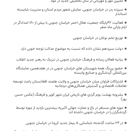
کمپین مهر و مهربانی در سال تحصیلی جدید در مود
سیزده بدر در خراسان جنوبی، نمایش شعور مردم استان و مدیریت شایسته
استاندار
فعالیت 42پایگاه جمعیت هلال احمر خراسان جنوبی با بیش از 160 امدادگر در
ایام پایانی ماه صفر
توزیع تخم نوغان در خراسان جنوبی
دولت سیزدهم نشان داده که نسبت به موضوع عدالت توجه خوبی دارد
بیانیه‌ فعالان رسانه و فرهنگ خراسان جنوبی در تبریک به رهبر جدید انقلاب
حضور پررنگ همه شهرستان های خراسان جنوبی در در هفدهمین نمایشگاه
بین‌المللی گردشگری و صنایع وابسته
اشتراکات فراوان میان خراسان جنوبی و ولایت هلمند افغانستان باعث توسعه
تعاملات اقتصادی و گسترش همکاری‌های دوجانبه
بشرویه بهشت بوم گردی های تاریخی ایران شهر کویر و فرهنگ (عکس حسن
پور)
موزه های مستقر در باغ و عمارت جهانی اکبریه بیشترین بازدید از موزه توسط
گردشگران را در خراسان جنوبی داشته اند
در 24 ساعت گذشته؛ شناسایی 5 بیمار جدید کرونا در خراسان جنوبی