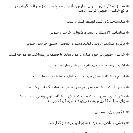
بعد از بارندگی‌های سال آبی جاری و افزایش سطح رطوبت زمین آفت گیاهی در
مراتع خراسان جنوبی افزایش یافت
شایسته‌سالاری کلید توسعه استان است
شناسایی ۲۴ مبتلا به بیماری کرونا در خراسان جنوبی
برگزاری ششمین رویداد تولید محتوای دیجیتال بسیج خراسان جنوبی
خراسان جنوبی در حوزه مبارزه با مواد مخدر با ضعف در زیرساخت ها مواجه است
آخـرین وضــعیت آماری ڪرونا در خــراسان جنــوبی
ادغام دانشگاه صنعتی بیرجند غیرمنتظره و خلاف وعده‌ها است؛
حضور قدرتمند خانه معدن خراسان جنوبی در نمایشگاه ایران کان مین.
دکتر اکبری رئیس دانشکده دندانپزشکی دانشگاه علوم پزشکی بیرجند، عضو
شورای سیاستگذاری و برنامه ریزی دندانپزشکی کشور شد
حکیم نزاری قهستانی
بخشی از اراضی بند دره به شهرداری بیرجند واگذار شد