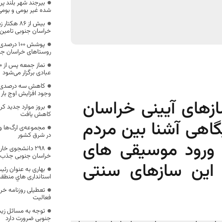
بیرجند شهر بلند پر
شده غیر بومی و بومی
بیش از ۸۶ 
خراسان جنوبی تامین
پوشش ۱۰۰ 
روستاهای خراسان جن
عبادی برگزار می‌شود
کاهش سه درصدی م
وجود افزایش اوج بار
زهای آیینی خراسان
کاهش یافت
گاهی آشنا بین مردم
مجموعه‌ی ارگ‌ها و 
در شرق کشور
ل ورود موسیقی های
۲۹۸ دانشجوی خا
خراسان جنوبی جذب 
 این سازهای سنتی
بهاری به عنوان رئ
استانداری هاي منطقه ۵ کشور منصوب ش
فعالیت
توجه به مسائل زی
جنوبی ضرورت دارد