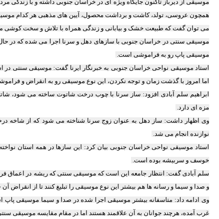
موسیقی از دیرباز تاکنون جایگاه ویژه ای در خراسان جنوبی داشته و با زندگی م
همچون عروسی، تولد، کاشت و برداشت محصول، آیین های مذهبی هر کدام موسیق
می توان گفت که طبیعت خشک و بیابانی و زندگی همراه با تلاش و سخت کوشی م
موسیقی سنتی در خراسان جنوبی با سازهای دهل و سرنا اجرا می شده که در حال 
موسیقی پاپ رو به فراموشی است.
اما امروز با گذشت زمان و توجه نکردن، این نوع موسیقی رو به انقراض و فرام
ابراهیم سلم آبادی افزود: ساز سرنا با چوب درخت شاتوت ساخته می شود، شا
مزه ای دارد.
وی اظهار داشت: ساز دهل به عنوان زوج سرنا شناخته می شود که از شاخه 
نوازنده انجام می شد.
استاد موسیقی نواحی خراسان جنوبی بیان کرد: این سازها در همه استان نواخته
خوسف و سربیشه بوده است.
سلم آبادی گفت: انتظار جامعه این است که موسیقی سنتی که ریشه در اعماق فره
و صدا و سیما و رسانه ها هم بیشتر این نوع موسیقی را تبلیغ کنند تا از انقراض آن
وی ادامه داد: متاسفانه بیشتر موسیقی اجرا شده در صدا و سیما موسیقی پاپ ا
غرب آمده، هرچند جوانان به آن علاقمند هستند اما در مقام مقایسه موسیقی سنت