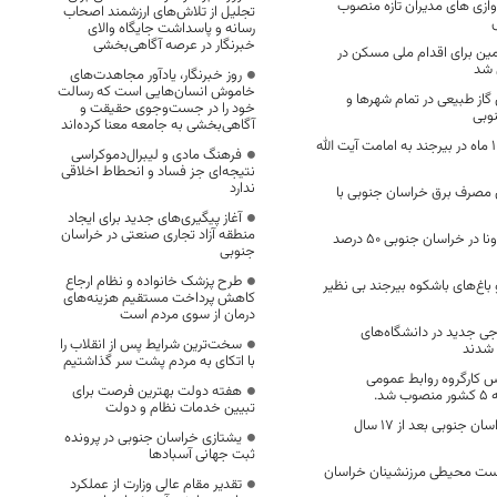
وازی های مدیران تازه منصوب
تجلیل از تلاش‌های ارزشمند اصحاب
رسانه و پاسداشت جایگاه والای
خبرنگار در عرصه آگاهی‌بخشی
هکتار زمین برای اقدام ملی مسکن در
 شد
روز خبرنگار، یادآور مجاهدت‌های
خاموش انسان‌هایی است که رسالت
درصدی گاز طبیعی در تمام شهرها و
خود را در جست‌وجوی حقیقت و
وبی
آگاهی‌بخشی به جامعه معنا کرده‌اند
نماز جمعه پس از ۱۰ ماه در بیرجند به امامت آیت الله
فرهنگ مادی و لیبرال‌دموکراسی
نتیجه‌ای جز فساد و انحطاط اخلاقی
ندارد
صرف برق خراسان جنوبی با
آغاز پیگیری‌های جدید برای ایجاد
منطقه آزاد تجاری صنعتی در خراسان
بروز موارد جدید کرونا در خراسان جنوبی ۵۰ درصد
جنوبی
طرح پزشک خانواده و نظام ارجاع
باغ‌های باشکوه بیرجند بی نظیر
کاهش پرداخت مستقیم هزینه‌های
درمان از سوی مردم است
رجی جدید در دانشگاه‌های
سخت‌ترین شرایط پس از انقلاب را
شدند
با اتکای به مردم پشت سر گذاشتیم
یس کارگروه روابط عمومی
هفته دولت بهترین فرصت برای
د.
تبیین خدمات نظام و دولت
تعطیلی روزنامه خراسان جنوبی بعد از 17 سال
یشتازی خراسان جنوبی در پرونده
ثبت جهانی آسبادها
ست محیطی مرزنشینان خراسان
تقدیر مقام عالی وزارت از عملکرد