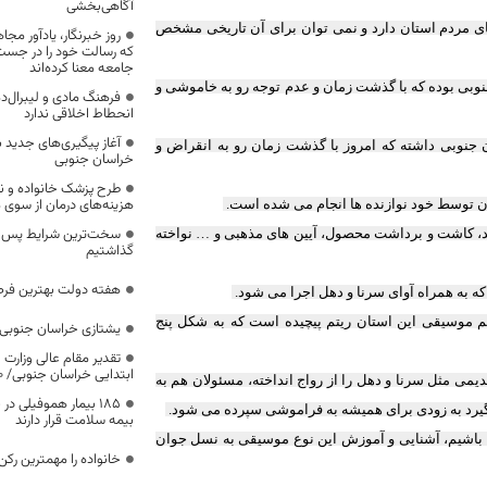
آگاهی‌بخشی
 مردم استان دارد و نمی توان برای آن تاریخی مشخص
روز خبرنگار، یادآور 
که رسالت خود را در جس
جامعه معنا کرده‌اند
نوبی بوده که با گذشت زمان و عدم توجه رو به خاموشی و
فرهنگ مادی و لیبرال‌د
انحطاط اخلاقی ندارد
آغاز پیگیری‌های جدید ب
 جنوبی داشته که امروز با گذشت زمان رو به انقراض و
خراسان جنوبی
طرح پزشک خانواده و 
هزینه‌های درمان از سوی
 توسط خود نوازنده ها انجام می شده است.
سخت‌ترین شرایط پس از 
د، کاشت و برداشت محصول، آیین های مذهبی و … نواخته
گذاشتیم
هفته دولت بهترین فرص
ه به همراه آوای سرنا و دهل اجرا می شود.
 موسیقی این استان ریتم پیچیده است که به شکل پنج
یشتازی خراسان جنوبی د
تقدیر مقام عالی وزارت
ابتدایی خراسان جنوبی/ ۴۶۰۰ دانش‌آموز زیر چتر «طرح حامی»
ی مثل سرنا و دهل را از رواج انداخته، مسئولان هم به
۱۸۵ بیمار هموفیلی
گیرد به زودی برای همیشه به فراموشی سپرده می شود.
بیمه سلامت قرار دارند
آن باشیم، آشنایی و آموزش این نوع موسیقی به نسل جوان
خانواده را مهمترین رک