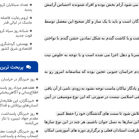
ا می شود آرام بخش بوده و افراد شنونده احساس آرامش
رسید
لزوم رعایت فاصله گ
ن است و باید با یک ساز و کار صحیح این معضل توسط
ماسک در لیالی قدر
شبانه روز سیاه کرون
فوت جدید
اشت و یا کاشت گندم به شکل نمادین جشن گندم با نواختن
بهمنش: گردشگری 
اقتصادی شرق کشور 
 سرنا و دهل اجرا می شده است و با توجه به خلوص نیت
پربحث ترین 
 خراسان جنوبی عجین بوده که متاسفانه امروز رو به
روز خبرنگار در خراسان 
هفدهم مرداد روز پاسد
یادگار نیاکان ماست توجه نشود به زودی نامی از آن باقی
اطلاع‌رسانی و آگاهی‌بخش
یقی اسلامی نیست در صورتی که این نوع موسیقی در آیین
خبرنگاران، این طلایه‌د
انسان‌های پرتلاش و فداک
روز خبرنگار، پاسداشت
تلاش شود تا سنت های گذشتگان خود را حفظ کنیم.
مقدم جهاد تبیین، با نثار
این سازها به نسل جوان باشیم، هر چند در این نوع سازها
می‌کشند
 ظرفیت استادان فعلی و برگزاری دوره های آموزشی امکان
روز خبرنگار، فرصت مغت
اصحاب رسانه و پاسداشت ج