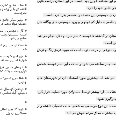
ردم این منطقه عجین بوده است. در این استان مراسم هایی
سامانه‌های کشور نت
ی خاص خود را دارد.
اقتصادی را برآورده و
پابرجاست
ردم، موسیقی این منطقه را منحصر بفرد کرده است.
اولین مرکز جامع درم
حاضر به دلیل کم توجهی و ورود موسیقی های بیگانه مثل
مصرف مواد مخدر در س
گاز، از مهمترین زی
است. بیشترین وقت و 
استاد موسیقی نواحی خراسان جنوبی به خبرنگار ایرنا گفت: موسیقی سنتی در استان در گذشته ها توسط 2 ساز سرنا و دهل انجام می شد
منابع می شود
وشی است.
۲۰۰۰ تن بذر برا
شد
توت نوعی از درخت توت است که میوه قرمز رنگ و ترش
وزیر امور خارجه: ه
شرایط تحریم هستند
درخت چنار ساخته می شود و ساخت این ساز توسط شخص
خراسان جنوبی نیاز
فرآوری محصولات کش
شناسایی ۵
 می شد اما بیشترین مورد استفاده آن در شهرستان های
جنوبی
درختان کهنسال خرا
نگ ما دارد بیشتر توسط مسئولان مورد حمایت قرار گیرد
ژنتیکی، گیاه‌شناسی، 
 جلوگیری شود.
ست، این نوع موسیقی به شکلی حالت تحمیلی داشته و از
فرودگاه بین المللی
مسافرین نوروزی
ی بیشتر به مذاق مردم خوش می آید.