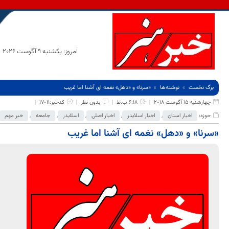
امروز: یکشنبه 9 آگوست 2026
برگ نخست
نوشته‌ها
«سرنا» و «دهل» نغمه ای آشنا اما غریب
چهارشنبه 15 آگوست 2018
6:18 ب.ظ
بدون نظر
کدخبر:17011
حوزه:
اخبار استان
,
اخبار اسلایدر
,
اخبار اصلی
,
اسلایدر
,
جامعه
,
خبر مهم
«سرنا» و «دهل» نغمه ای آشنا اما غریب