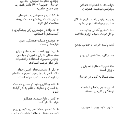
جهادی معاونت آموزش ابتدایی
خراسان جنوبی/ ۴۶۰۰ دانش‌آموز زیر
وانسته‌اند انتظارات فعالان
چتر «طرح حامی»
 بروکراسی پیچیده همچنان
۱۸۵ بیمار هموفیلی در خراسان
جنوبی تحت پوشش خدمات بیمه
ان و بازتوانی افراد دارای اختلال
سلامت قرار دارند
ال جاری راه اندازی می شود
خانواده را مهمترین رکن پیشگیری از
رساخت های آبادانی و توسعه
آسیب‌های اجتماعی
کار دولت، صرف توزیع عادلانه
موضوع میراث فرهنگی، امری
فرابخشی است
ی کشت پاییزه خراسان جنوبی توزیع
بیشترین تعداد آسبادها در میان
سه استان شرقی کشور در خراسان
مسایگان، راه تنفس ایران در
جنوبی ،ضرورت استفاده از اعتبارات
ملی برای مرمت آسبادها
مند تقویت صنایع تبدیلی و
یکی از سیاست‌های اصلی جهاد
اورزی است
دانشگاهی تبدیل مزیت‌های منطقه‌ای
 مورد جدید مبتلا به کرونا در خراسان
به ثروت و خدمت به مردم است
علم و فناوری باید در مسیر خدمت
سان جنوبی ذخایر ارزشمند
به انسان و مقابله با ظلم به کار گرفته
فرهنگی و تاریخی هستند
شود
کنترل ملخ نیازمند همکاری
فرامنطقه‌ای است
 شهید کاوه بیرجند میزبان
اختصاص 2500 میلیارد تومان برای
توسعه راه‌های دوبانده خراسان جنوبی