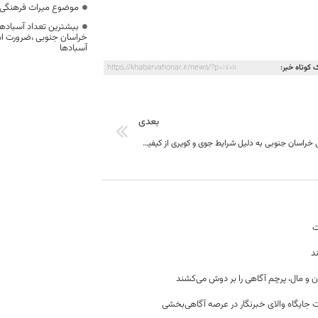
موضوع میراث فرهنگی،
بیشترین تعداد آسبادها
خراسان جنوبی ،ضرورت است
آسبادها
 کوتاه خبر:
https://khabarvahonar.ir/news/?p=17011
بعدی
گیاهان دارویی خراسان جنوبی به دلیل شرایط جوی و کویری از کیفیت ممتازی نسبت به سایر مناطق برخوردار است
ت
د
ن و مال، پرچم آگاهی را بر دوش می‌کشند
 جایگاه والای خبرنگار در عرصه آگاهی‌بخشی