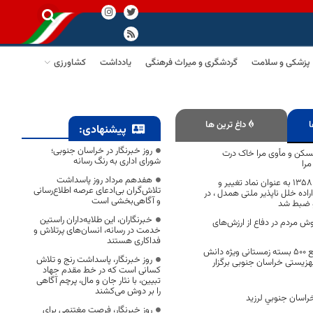
پزشکی و سلامت
گردشگری و میراث فرهنگی
یادداشت
کشاورزی
ا
داغ ترین ها
پیشنهادی:
روز خبرنگار در خراسان جنوبی؛
سکن و مأوی مرا خاک درت
شورای اداری به رنگ رسانه
را
هفدهم مرداد روز پاسداشت
روز ۱۲ فروردین ماه ۱۳۵۸ به عنوان نماد تغییر و
تلاش‌گران بی‌ادعای عرصه اطلاع‌رسانی
راده خلل ناپذیر ملتی همدل ، در
و آگاهی‌بخشی است
و ضبط شد
خبرنگاران، این طلایه‌داران راستین
خروش مردم در دفاع از ارزش‌های
خدمت در رسانه، انسان‌های پرتلاش و
فداکاری هستند
مراسم نمادین توزیع 500 بسته زمستانی ویژه دانش
روز خبرنگار، پاسداشت رنج و تلاش
زیستی خراسان جنوبی برگزار
کسانی است که در خط مقدم جهاد
تبیین، با نثار جان و مال، پرچم آگاهی
را بر دوش می‌کشند
اسان جنوبي لرزید
روز خبرنگار، فرصت مغتنمی برای