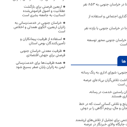
تعداد مبتلایان کرونا در خراسان جنوبی به 853 نفر
اربعین فرصتی برای بازگشت
عقلانیت و اصول فراموش‌شده
انسانیت به جامعه بشری است
ذاری اجتماعی و استفاده از
خراسان جنوبی در خدمت‌رسانی به
زائران اربعین، الگوی همدلی و اخلاص
ا در خراسان جنوبی با یازده نفر
است
استفاده از ظرفیت پیمانکاران و
خراسان جنوبی محور توسعه
تأمین‌کنندگان بومی استان
است
ظرفیت معدنی خراسان جنوبی
فرصتی برای جهش اقتصادی
ها
همه ظرفیت‌ها برای خدمت‌رسانی
ایمن به زائران پایان صفر بسیج شود
جنوبی؛ شورای اداری به رنگ رسانه
اشت تلاش‌گران بی‌ادعای عرصه
ی است
اران راستین خدمت در رسانه،
اری هستند
 رنج و تلاش کسانی است که در خط
 جان و مال، پرچم آگاهی را بر دوش
نمی برای تجلیل از تلاش‌های ارزشمند
ایگاه والای خبرنگار در عرصه