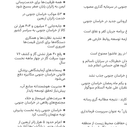
همه ظرفیت‌ها برای خدمت‌رسانی
ایمن به زائران پایان صفر بسیج شود
جنوبی در سرمایه گذاری مصوب
53 موکب خراسان جنوبی در
خدمت زائران اربعین
جابه‌جایی 2 میلیون و 404 هزار تن
کالا از خراسان جنوبی به سراسر کشور
وغ برنامه جریان کفر و نفاق است
تشدید نظارت‌ها و همکاری
ازمه توسعه روابط خارجی هر
دستگاه‌ها برای کنترل قیمت‌ها
ضروری است
در روز عاشورا ممنوع است
رفع 40 هزار نشتی گاز و کشف 76
مورد سرقت گاز در چهار ماهه نخست
ان خطرناک، در سرایان ناسالم و
سال
ای گروه های حساس اعلام شد
پسماندهای آزمایشگاهی پزشکی
قانونی خراسان جنوبی مکانیزه دفع
می‌شود
 یکم ماه رمضان خراسان جنوبی
مدیریت هوشمندانه منابع آب،
تقیان علی علیه السلام سوگوار
پیش‌نیاز تحقق توسعه پایدار
سرعت‌های غیرمجاز و خلاء
کارند : نتیجه مطالبه گری رسانه
مجتمع‌های رفاهی در خراسان جنوبی
ند
خراسان جنوبی رتبه نخست پذیرش
ان” به عنوان سرپرست فرمانداری
توبه متهمان راکسب کرد
اعزام حدود 5 هزار زائر اربعین از
ان حفاظت محیط زیست از منطقه
خراسان جنوبی؛ بازگشت‌ها آغاز شد