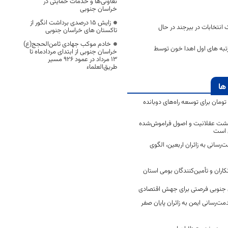
تعاونی‌ها و خدمات حمایتی در
خراسان جنوبی
زایش ۱۵ درصدی برداشت انگور از
 انتخابات در بیرجند در حال
تاکستان های خراسان جنوبی
خادم موکب جهادی ثامن‌الحجج(ع)
تبه های اول اهدا خون توسط
خراسان جنوبی از ابتدای مردادماه تا
۱۳ مرداد در عمود ۹۲۶ مسیر
طریق‌العلماء
ها
2 میلیارد تومان برای توسعه راه‌های دوبانده
زگشت عقلانیت و اصول فراموش‌شده
 است
رسانی به زائران اربعین، الگوی
کاران و تأمین‌کنندگان بومی استان
جنوبی فرصتی برای جهش اقتصادی
ت‌رسانی ایمن به زائران پایان صفر