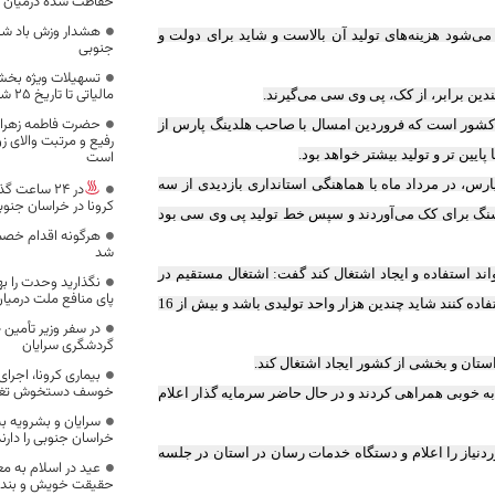
حفاظت شده درمیان و
هشدار وزش باد شدی
ی‌شود هزینه‌های تولید آن بالاست و شاید برای دولت و
جنوبی
تسهیلات ویژه بخ
مالیاتی تا تاریخ ۲۵ شهریور به مناسبت هفته دولت
ندین برابر، از کک، پی وی سی می‌گیرند.
حضرت فاطمه زهرا « س
 کشور است که فروردین امسال با صاحب هلدینگ پارس از
رفیع و مرتبت والای ز
است
ایین تر و تولید بیشتر خواهد بود.
س، در مرداد ماه با هماهنگی استانداری بازدیدی از سه
کرونا در خراسان جنوب
لسنگ برای کک می‌آوردند و سپس خط تولید پی وی سی بود
هرگونه اقدام خصما
شد
ولیدی از پی وی سی می‌تواند استفاده و ایجاد اشتغال کند گفت: اشتغال مستقیم در
نگذارید وحدت را به
پای منافع ملت درمیا
کارخانه پی وی سی 300 نفر و واحدهای تولیدی که از این صنعت مادر می‌توانند استفاده کنند شاید چندین هزار واحد تولیدی باشد و بیش از 16
گردشگری سرایان
استان و بخشی از کشور ایجاد اشتغال کند.
بیماری کرونا، اجرای
خوسف دستخوش تغییر
ه خوبی همراهی کردند و در حال حاضر سرمایه گذار اعلام
سرایان و بشرویه 
خراسان جنوبی را دارند
نیاز را اعلام و دستگاه خدمات رسان در استان در جلسه
عید در اسلام به م
حقیقت خویش و بندگ