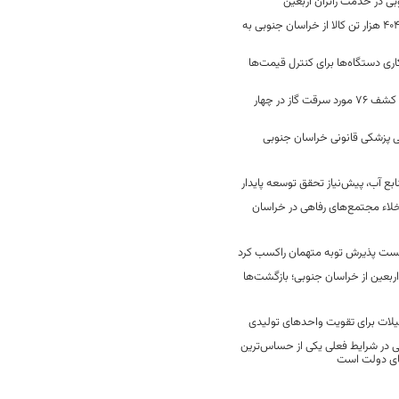
جابه‌جایی 2 میلیون و 404 هزار تن کالا از خراسان جنوبی به
ری دستگاه‌ها برای کنترل قیمت‌ها
رفع 40 هزار نشتی گاز و کشف 76 مورد سرقت گاز در چهار
 پزشکی قانونی خراسان جنوبی
ع آب، پیش‌نیاز تحقق توسعه پایدار
لاء مجتمع‌های رفاهی در خراسان
خست پذیرش توبه متهمان راکسب کرد
 هزار زائر اربعین از خراسان جنوبی؛ بازگشت‌ها
یلات برای تقویت واحدهای تولیدی
در شرایط فعلی یکی از حساس‌ترین
های دولت است