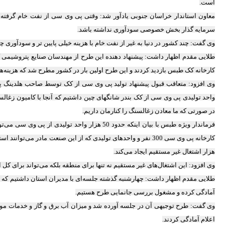
است.
معاون استاندار خراسان جنوبی یادآور شد: وقتی پی وی سی از نفت خام گرفته م
سرمایه گذار بخش خصوصی سودآوری نداشته باشد.
وی گفت: چند کشور در دنیا به غیر از نفت خام با هزینه خیلی پایین تر و سودآوری چ
طلایی مقدم اظهار داشت: پیشنهاد دهنده این طرح از مهندسان صنایع پتروشیمی
کارخانه کک طبس بازدید کردند و این طرح اولین بار در کشور مطرح شد که هزینه‌ها پ
وی افزود: متعاقب قبول پیشنهاد تولید پی وی سی از کک توسط صاحب هلدینگ پار
واحد تولیدی پی وی سی از کک بندر شانگهای چین داشتیم که آنجا با کامیون زغا
در صورتی که ما معادن زغالسنگ را کنارمان داریم.
فرماندار ویژه طبس با بیان اینکه حدود 50 هزار واحد ت
هزار اشتغال غیر مستقیم ایجاد می‌کند.
وی افزود: این اشتغال‌های غیر مستقیم نه تنها برای منطقه بلکه می‌تواند برای کل 
طلایی مقدم اظهار داشت: چهارشنبه گذشته جلسه‌ای با مدیران استان داشتیم که ب
آمادگی کرده و مشغول بررسی جانمایی طرح هستیم.
وی گفت: طرح توجیهی آن در جلسه آورده شد و میزان آب برق و گاز و خدمات مورد
اعلام آمادگی کردند.