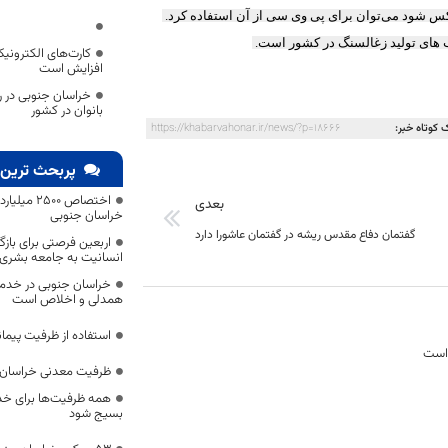
کس شود می‌توان برای پی وی سی از آن استفاده کرد.
کارت‌های الکترونیک
افزایش است
خراسان جنوبی در ر
بانوان در کشور
 کوتاه خبر:
https://khabarvahonar.ir/news/?p=18666
پربحث ترین 
اختصاص 500
بعدی
خراسان جنوبی
گفتمان دفاع مقدس ریشه در گفتمان عاشورا دارد
اربعین فرصتی برای با
انسانیت به جامعه بشری
خراسان جنوبی در خدمت‌
همدلی و اخلاص است
استفاده از ظرفیت پیمان
 است
ظرفیت معدنی خراسان 
همه ظرفیت‌ها برای خدم
بسیج شود