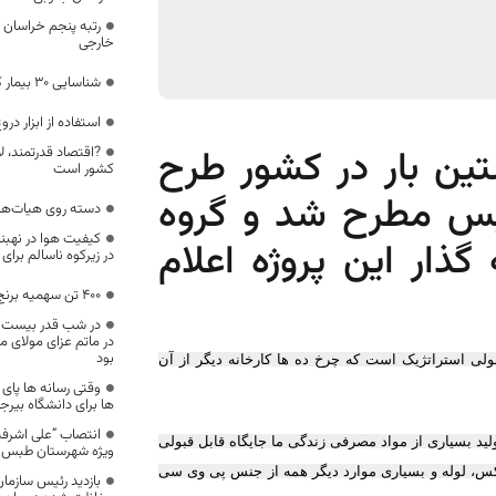
رتبه پنجم خراسان 
خارجی
شناسایی ۳۰ بیمار کرونایی جدید در خراسان جنوبی
استفاده از ابزار در
ین بار در کشور طرح
?اقتصاد قدرتمند، ل
کشور است
بس مطرح شد و گروه
دسته روی هیات‌ها 
کیفیت هوا در نهبند
ذار این پروژه اعلام
در زیرکوه ناسالم بر
400 تن سهمیه برنج خراسان جنوبی جذب نشد
در شب قدر بیست و
در ماتم عزای مولای م
بود
ی استراتژیک است که چرخ ده ها کارخانه دیگر از آن
وقتی رسانه ها پای 
ها برای دانشگاه بیرج
انتصاب “علی اشرفی
تولید بسیاری از مواد مصرفی زندگی ما جایگاه قابل قبولی
ویژه شهرستان طبس
س، لوله و بسیاری موارد دیگر همه از جنس پی وی سی
بازدید رئیس سازم