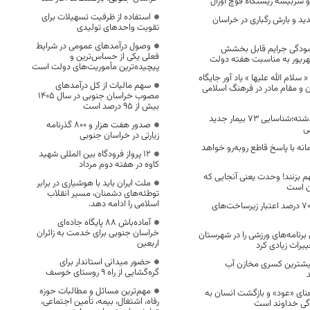
 سربیشه زیستگاه قوچ اورال
استفاده از ظرفیت تسهیلات برای
د و بارش رگباری در خراسان
تقویت واحدهای تولیدی
وصول درآمدهای عمومی در شرایط
شودگی جرایم قابل بخشش
فعلی یکی از حساس‌ترین و
پیچیده‌ترین مأموریت‌های دولت است
لام الله علیها » یاد آور جایگاه
سهم مالیات از کل درآمدهای
ن و مقام مادر در فرهنگ اسلامی
مصوب خراسان جنوبی در سال ۱۴۰۵
بیش از ۹۵ درصد است
در 24 ساعت گذشته؛شناسایی 73 بیمار جدید
صدور هفت هزار و ۸۰۰ گذرنامه
ی
زیارتی در خراسان جنوبی
نه با پاسخ قاطع روبه‌رو خواهد
۱۲ پرواز فرودگاه بین المللی شهید
کاوه در هفته دوم مرداد
م بزنند! وحدت یعنی آنجایی که
ملت ایران باید با هوشیاری در برابر
ن است
توطئه‌های دشمنان، مسیر انقلاب
اسلامی را ادامه دهد.
در سفر وزیر تأمین ۷۰ درصد اعتبار زیرساخت‌های
آماده‌باش ۸۸ پایگاه جاده‌ای
خراسان جنوبی برای خدمت به زائران
 برنامه‌های ورزشی را در شهرستان
اربعین
ات زیادی کرد
حضور میدانی استاندار برای
بیشترین کسری مخازن آب
گره‌گشایی از راه ۹ روستای خوسف
مهم‌ترین مسائل و مطالبات حوزه
عنای «عود» و بازگشت انسان به
رفاه، اشتغال، بیمه، تأمین اجتماعی،
ی خداوند است