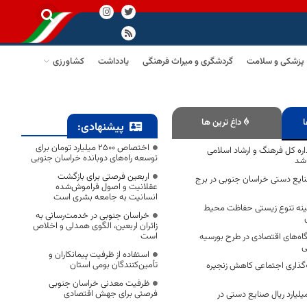
پزشکی و سلامت
گردشگری و میراث فرهنگی
یادداشت
کشاورزی
ا
داغ ترین ها
پیشنهادی:
اختصاص 2500 میلیارد تومان برای
داره کل فرهنگ و ارشاد اسلامی
توسعه راه‌های دوبانده خراسان جنوبی
 شد
اربعین فرصتی برای بازگشت
نایع دستی خراسان جنوبی در برج
عقلانیت و اصول فراموش‌شده
انسانیت به جامعه بشری است
گنجینه تنوع زیستی حفاظت محیط
خراسان جنوبی در خدمت‌رسانی به
زائران اربعین، الگوی همدلی و اخلاص
است
اه‌های اقتصادی در طرح بورسیه
ی
استفاده از ظرفیت پیمانکاران و
تأمین‌کنندگان بومی استان
گذاری اجتماعی کاهش زنجیره
ظرفیت معدنی خراسان جنوبی
فرصتی برای جهش اقتصادی
وش بیش از ۱۳ میلیارد ریال صنایع‌ دستی در