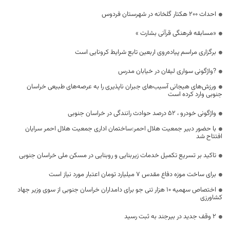
احداث 200 هکتار گلخانه در شهرستان فردوس
«مسابقه فرهنگی قرآنی بشارت »
برگزاری مراسم پیاده‌روی اربعین تابع شرایط کرونایی است
?واژگونی سواری لیفان در خیابان مدرس
ورزش‌های هیجانی آسیب‌های جبران ناپذیری را به عرصه‌های طبیعی خراسان
جنوبی وارد کرده است
واژگونی خودرو ، ۵۲ درصد حوادث رانندگی در خراسان جنوبی
با حضور دبیر جمعیت هلال احمر:ساختمان اداری جمعیت هلال احمر سرایان
افتتاح شد
تاکید بر تسریع تکمیل خدمات زیربنایی و روبنایی در مسکن ملی خراسان جنوبی
برای ساخت موزه دفاع مقدس ۷ میلیارد تومان اعتبار مورد نیاز است
اختصاص سهمیه 10 هزار تنی جو برای دامداران خراسان جنوبی از سوی وزیر جهاد
کشاورزی
۲ وقف جدید در بیرجند به ثبت رسید