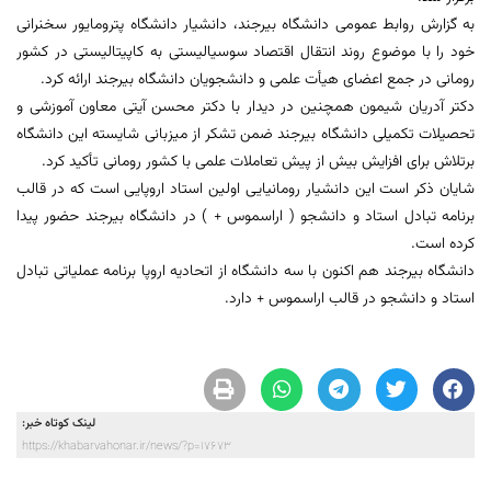
به گزارش روابط عمومی دانشگاه بیرجند، دانشیار دانشگاه پترومایور سخنرانی
خود را با موضوع روند انتقال اقتصاد سوسیالیستی به کاپیتالیستی در کشور
رومانی در جمع اعضای هیأت علمی و دانشجویان دانشگاه بیرجند ارائه کرد.
دکتر آدریان شیمون همچنین در دیدار با دکتر محسن آیتی معاون آموزشی و
تحصیلات تکمیلی دانشگاه بیرجند ضمن تشکر از میزبانی شایسته این دانشگاه
برتلاش برای افزایش بیش از پیش تعاملات علمی با کشور رومانی تأکید کرد.
شایان ذکر است این دانشیار رومانیایی اولین استاد اروپایی است که در قالب
برنامه تبادل استاد و دانشجو ( اراسموس + ) در دانشگاه بیرجند حضور پیدا
کرده است.
دانشگاه بیرجند هم اکنون با سه دانشگاه از اتحادیه اروپا برنامه عملیاتی تبادل
استاد و دانشجو در قالب اراسموس + دارد.
لینک کوتاه خبر:
https://khabarvahonar.ir/news/?p=17673