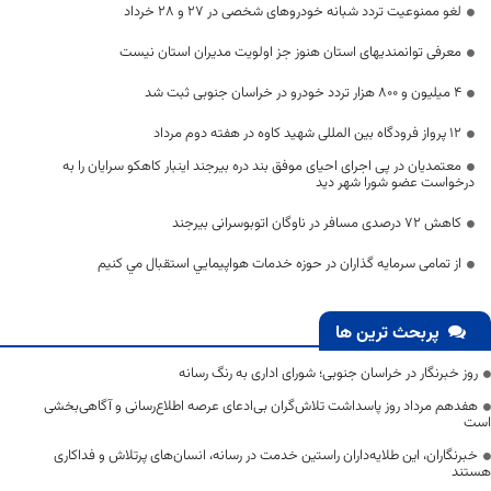
لغو ممنوعیت تردد شبانه خودروهای شخصی در ۲۷ و ۲۸ خرداد
معرفی توانمندیهای استان هنوز جز اولویت مدیران استان نیست
۴ میلیون و ۸۰۰ هزار تردد خودرو در خراسان جنوبی ثبت شد
۱۲ پرواز فرودگاه بین المللی شهید کاوه در هفته دوم مرداد
معتمدیان در پی اجرای احیای موفق بند دره بیرجند اینبار کاهکو سرایان را به
درخواست عضو شورا شهر دید
کاهش ۷۲ درصدی مسافر در ناوگان اتوبوسرانی بیرجند
از تمامی سرمایه گذاران در حوزه خدمات هواپیمايي استقبال مي کنيم
پربحث ترین ها
روز خبرنگار در خراسان جنوبی؛ شورای اداری به رنگ رسانه
هفدهم مرداد روز پاسداشت تلاش‌گران بی‌ادعای عرصه اطلاع‌رسانی و آگاهی‌بخشی
است
خبرنگاران، این طلایه‌داران راستین خدمت در رسانه، انسان‌های پرتلاش و فداکاری
هستند