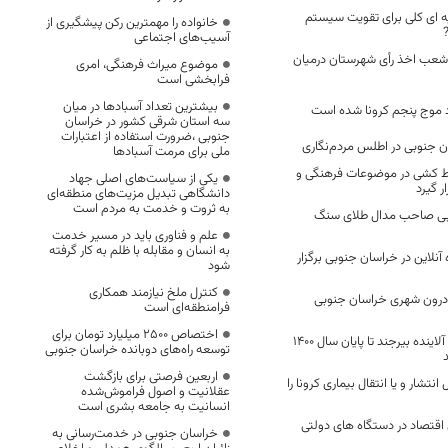
ه ای کلی برای تقویت سیستم
خانواده را مهمترین رکن پیشگیری از
?
آسیب‌های اجتماعی
 درصدی شعب اخذ رأی شهرستان درمیان
موضوع میراث فرهنگی، امری
فرابخشی است
بیشترین تعداد آسبادها در میان
د موج پنجم کرونا شده است
سه استان شرقی کشور در خراسان
جنوبی ،ضرورت استفاده از اعتبارات
 جنوبی در اطلس مردم‌نگاری
ملی برای مرمت آسبادها
ط کشی در موضوعات فرهنگی و
یکی از سیاست‌های اصلی جهاد
 گیرد
دانشگاهی تبدیل مزیت‌های منطقه‌ای
به ثروت و خدمت به مردم است
وبی صاحب مدال طلای سنگ
علم و فناوری باید در مسیر خدمت
به انسان و مقابله با ظلم به کار گرفته
 ۵۰۰ دادگاه آنلاین در خراسان جنوبی برگزار
شود
کنترل ملخ نیازمند همکاری
درون شهری خراسان جنوبی
فرامنطقه‌ای است
اختصاص 2500 میلیارد تومان برای
پروژه انتقال صنوف آلاینده بیرجند تا پایان سال 1400
توسعه راه‌های دوبانده خراسان جنوبی
اربعین فرصتی برای بازگشت
 انتشار و یا انتقال بیماری کرونا را
عقلانیت و اصول فراموش‌شده
انسانیت به جامعه بشری است
اقتصاد در دستگاه های دولتی
خراسان جنوبی در خدمت‌رسانی به