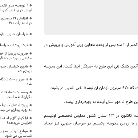
? توصیه های تغذی
ایمنی در پاندمی کرونا
افزایش ۱۹
در انتخابات ۱۴۰۰
خراسان جنوبی وار
عملیات اجرایی مدرسه ۶ کلاسه ویژه کودکان اوتیسم با مشارکت خیر مدرسه‌ساز کمتر از ۲ ماه پس از وعده معاون وزیر آموزش و پرورش در
ثبت پوشاک خراسان
ضرورت پرهیز از خ
مذهبی مورد توجه قرار
ن کلنگ زنی این طرح به خبرنگار ایرنا گفت: این مدرسه
بانوی خراسان جن
نوردی شد
۱۱ هزار و
شد
️وضعیت تصادفات 
نگران‌کننده است
 طرح تا مهر سال آینده به بهره‌برداری برسد.
به بهره برداری می رسد
معاون وزیر و رئیس سازمان آموزش و پرورش استثنایی هشتم مهر امسال گفت: تاکنون در ۲۳ استان کشور مدارس تخصصی اوتیسم
آیا کولر گازی احتمال
افزایش می‌دهد؟
ان به زودی مدرسه اوتیسم در خراسان جنوبی نیز ایجاد
موانع مردمی سازی 
شناسایی می شود