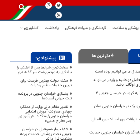
پزشکی و سلامت
گردشگری و میراث فرهنگی
یادداشت
کشاورزی
ا
داغ ترین ها
پیشنهادی:
سخت‌ترین شرایط پس از انقلاب را
داق ما می توانیم بوده است
با اتکای به مردم پشت سر گذاشتیم
امل دوجانبه و پایدار می تواند
هفته دولت بهترین فرصت برای
ی اوگاندا باشد
تبیین خدمات نظام و دولت
از ابتدای بهمن ابتلا به کرونا در خراسان جنوبی ۴
یشتازی خراسان جنوبی در پرونده
ثبت جهانی آسبادها
کترونیک در خراسان جنوبی صادر
تقدیر مقام عالی وزارت از عملکرد
جهادی معاونت آموزش ابتدایی
خراسان جنوبی/ ۴۶۰۰ دانش‌آموز زیر
زد دریافت مهر اصالت بین المللی
چتر «طرح حامی»
۱۸۵ بیمار هموفیلی در خراسان
ایه‌گذاران خراسان جنوبی حمایت
جنوبی تحت پوشش خدمات بیمه
سلامت قرار دارند