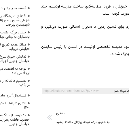
ستثنایی ۶ کلاسه در بیرجند در جمع خبرنگاران افزود: مطالبه‌گری ساخت مدرسه اوتیسم چند
?همه به پویش هر خ
صورت گرفته است.
افتتاح نمایشگاه اید
خزعلی معاون امور زنا
شهرستان بیرجند
م برای تامین زمین با مدیران استانی صورت می‌گیرد و
جشن بزرگ انقلاب د
پاسداران به زمانی دی
مراکز عمده توزیع 
نبود مدرسه تخصصی اوتیسم در استان با رئیس سازمان
افزایش می‌یابد
نزدیک شدند.
نمایش «بیرق سرخ»
خراسان جنوبی اجرامی
توجه به اقتصاد مر
ایجاد می کند
تصمیم عالمانه از 
می‌گذرد
 کوتاه خبر:
https://khabarvahonar.ir/news/?p=31377
فستیوال “بازی مادر
ارتقای ۲ پله‌
۱۴۰۱
بعدی
۴۶ درصد از سنگ‌
حضرت فاطمه زهرا(س)
به حقوق مردم توجه ویژه‌ای داشته باشید
خراسان جنوبی