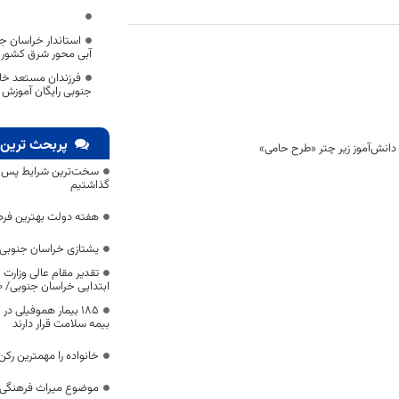
استاندار خراسان جنو
آبی محور شرق کشور 
فرزندان مستعد خا
جنوبی رایگان آموزش ه
پربحث ترین 
سخت‌ترین شرایط پس از 
گذاشتیم
هفته دولت بهترین فرص
یشتازی خراسان جنوبی د
تقدیر مقام عالی وزارت
ابتدایی خراسان جنوبی/ ۴۶۰۰ دانش‌آموز زیر چتر «طرح حامی»
۱۸۵ بیمار هموفیلی
بیمه سلامت قرار دارند
خانواده را مهمترین رک
موضوع میراث فرهنگی،