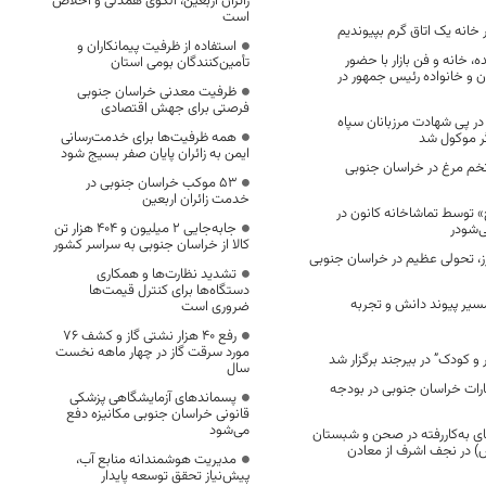
زائران اربعین، الگوی همدلی و اخلاص
است
انه یک اتاق گرم بپیوندیم
استفاده از ظرفیت پیمانکاران و
ه، خانه و فن بازار با حضور
تأمین‌کنندگان بومی استان
ن و خانواده رئیس جمهور در
ظرفیت معدنی خراسان جنوبی
فرصتی برای جهش اقتصادی
ر پی شهادت مرزبانان سپاه
همه ظرفیت‌ها برای خدمت‌رسانی
گر موکول شد
ایمن به زائران پایان صفر بسیج شود
تخم مرغ در خراسان جنوبی
53 موکب خراسان جنوبی در
خدمت زائران اربعین
 توسط تماشاخانه کانون در
جابه‌جایی 2 میلیون و 404 هزار تن
‌شودر
کالا از خراسان جنوبی به سراسر کشور
ز، تحولی عظیم در خراسان جنوبی
تشدید نظارت‌ها و همکاری
دستگاه‌ها برای کنترل قیمت‌ها
مسیر پیوند دانش و تجربه
ضروری است
رفع 40 هزار نشتی گاز و کشف 76
مورد سرقت گاز در چهار ماهه نخست
 و کودک” در بیرجند برگزار شد
سال
ای اعتبارات خراسان جنوبی در بودجه
پسماندهای آزمایشگاهی پزشکی
قانونی خراسان جنوبی مکانیزه دفع
می‌شود
های به‌کاررفته در صحن و شبستان
 در نجف اشرف از معادن
مدیریت هوشمندانه منابع آب،
پیش‌نیاز تحقق توسعه پایدار