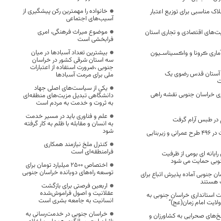
خانواده را مهمترین رکن پیشگیری از
 مناسبی برای توزیع اعتبار
آسیب‌های اجتماعی
موضوع میراث فرهنگی، امری
ت‌های اقتصادی و تجاری استان
فرابخشی است
بیشترین تعداد آسبادها در میان
ماری ڪرونا و واڪسیناسـیون
سه استان شرقی کشور در خراسان
جنوبی ،ضرورت استفاده از اعتبارات
 آستان قدس رضوی یک
ملی برای مرمت آسبادها
ت
یکی از سیاست‌های اصلی جهاد
ی خراسان جنوبی نقشه راهی
دانشگاهی تبدیل مزیت‌های منطقه‌ای
به ثروت و خدمت به مردم است
علم و فناوری باید در مسیر خدمت
به انسان و مقابله با ظلم به کار گرفته
شود
مشارکت بنیاد برکت در ۴۹۶ طرح عمرانی و زیربنایی
کنترل ملخ نیازمند همکاری
فرامنطقه‌ای است
 رایانه ای بومی از ظرفیت
نوبی حمایت می شود
اختصاص 2500 میلیارد تومان برای
توسعه راه‌های دوبانده خراسان جنوبی
ن جنوبی آماده پذیرش اتباع برای
 هستند
اربعین فرصتی برای بازگشت
عقلانیت و اصول فراموش‌شده
 استانداری خراسان جنوبی به
انسانیت به جامعه بشری است
ولایت امام زمان(عج)”
خراسان جنوبی در خدمت‌رسانی به
لخ‌های صحرایی به کشاورزان و