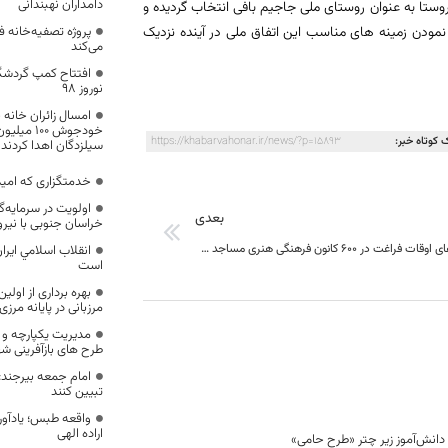
دامداران نهبندانی
ستا به عنوان روستای ملی جاجیم بافی انتخاب گردیده و
نمودن زمینه های مناسب این اتفاق ملی در آینده نزدیک
پروژه تصفیه‌خانه ف
می‌کند
افتتاح کمپ گردش
نوروز 98
امسال زائران خانه
خودجوش ۱۰۰
 کوتاه خبر:
https://khabarvahonar.ir/news/?p=15893
سیلزدگان اهدا کردند
خدمتگزاری که امید
اولویت در سرمایه‌گ
بعدی
خراسان جنوبی با نی
‌اجرای برنامه‌های اوقات فراغت در ۶۰۰ کانون فرهنگی هنری مساجد خراسان جنوبی‌
انقلاب اسلامي ايرا
است
بهره برداری از اول
مرزبانی در پایانه مرز
مدیریت یکپارچه و 
طرح های بازآفرینی 
امام جمعه بیرجند: 
تبیین کنند
واقعه طبس؛ یادآور 
اراده الهی