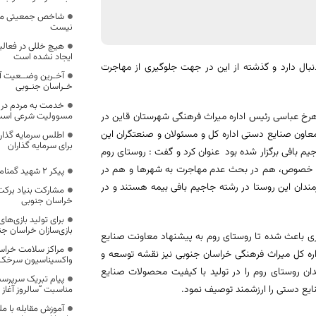
شاخص جمعیتی ملاک
نیست
هیچ خللی در فعالی
ایجاد نشده است
بال دارد و گذشته از این در جهت جلوگیری از مهاجرت
آخـرین وضــعیت آ
خـراسان جنـوبی
خدمت به مردم در
هرخ عباسی رئیس اداره میراث فرهنگی شهرستان قاین در
مسوولیت شرعی اس
اون صنایع دستی اداره کل و مسئولان و صنعتگران این
اطلس سرمایه گذار
برای سرمایه گذاران
 بافی برگزار شده بود عنوان کرد و گفت : روستای روم
 این خصوص، هم در بحث عدم مهاجرت به شهرها و هم در
پیکر ۲ شهید گمنام در طبس آرام گرفت
ذار بوده، بطوری که در حال حاضر بیش از 60 نفر از هنرمندان این روستا در رشته جاجیم بافی بیمه هستند و در
خراسان جنوبی
برای تولید بازی‌های
بازی‌سازان خراسان ج
ری باعث شده تا روستای روم به پیشنهاد معاونت صنایع
مراکز سلامت خراسا
ره کل میراث فرهنگی خراسان جنوبی نیز نقشه توسعه و
واکسیناسیون سرخک
ن روستای روم را در تولید با کیفیت محصولات صنایع
پیام تبریک سرپرست
ع دستی را ارزشمند توصیف نمود.
مناسبت “سالروز آغاز 
آموزش مقابله با م