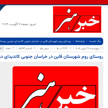
امروز: جمعه 7 آگوست 2026
برگ نخست
نوشته‌ها
روستای روم شهرستان قاین در خراسان جنوبی کاندیدای دومین روستا
حوزه:
اخ
پنج‌شنبه 28 ژوئن 2018
4:32 ب.ظ
بدون نظر
کدخبر:15893
روستای روم شهرستان قاین در خراسان جنوبی کاندیدای د