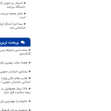
انتشار دو عنوان ک
دانشگاه بیرجند
امام جمعه بیرجند: ن
است
سه انبار احتکار ار
شناسایی شد
پربحث ترین 
سخت‌ترین شرایط پس از 
گذاشتیم
هفته دولت بهترین فرص
یشتازی خراسان جنوبی د
تقدیر مقام عالی وزارت
ابتدایی خراسان جنوبی/ ۴۶۰۰ دانش‌آموز زیر چتر «طرح حامی»
۱۸۵ بیمار هموفیلی
بیمه سلامت قرار دارند
خانواده را مهمترین رک
موضوع میراث فرهنگی،