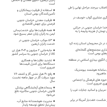
زائران اربعین، الگوی همدلی و اخلاص
است
اضلاب بیرجند مراحل نهایی را طی
استفاده از ظرفیت پیمانکاران و
تأمین‌کنندگان بومی استان
گری عشایری گواب خوسف در
ظرفیت معدنی خراسان جنوبی
فرصتی برای جهش اقتصادی
 خدا خراسان جنوبی در حرکتی
همه ظرفیت‌ها برای خدمت‌رسانی
 میلیون تومان از هزینه ولیمه را به
ایمن به زائران پایان صفر بسیج شود
53 موکب خراسان جنوبی در
 در دل محرومان استان زنده کرد
خدمت زائران اربعین
ذاری مجتمع‌های گلخانه‌ای
جابه‌جایی 2 میلیون و 404 هزار تن
روهای بومی است
کالا از خراسان جنوبی به سراسر کشور
ن الگوي بيداري اسلامي در منطقه
تشدید نظارت‌ها و همکاری
دستگاه‌ها برای کنترل قیمت‌ها
ضروری است
ین سامانه هوشمند بیومتریک
ی ماهیرود
رفع 40 هزار نشتی گاز و کشف 76
مورد سرقت گاز در چهار ماهه نخست
حوزه های فرهنگی و اجتماعی
سال
شهری ضروری است
پسماندهای آزمایشگاهی پزشکی
مربیان و اساتید جنایات غرب را
قانونی خراسان جنوبی مکانیزه دفع
می‌شود
شکست خفت‌بار آمریکا در برابر
مدیریت هوشمندانه منابع آب،
پیش‌نیاز تحقق توسعه پایدار