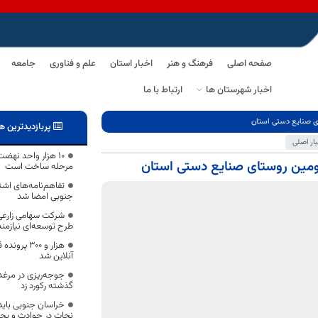
صفحه اصلی
فرهنگ و هنر
اخبار استان
علم و فناوری
جامعه
اخبار شهرستان ها
ارتباط با ما
ی صنایع دستی استان
پربازدیدترین ه
بار اصلی
۱۰ هزار واحد نه
ومین روستای صنایع دستی استان
مرحله ساخت است
تفاهم‌نامه‌های اش
جنوبی امضا شد
شرکت سهامی زارعی 
طرح توسعه‌ای نیازمن
هزار و ۳۰۰
آنلاین شد
جوجه‌ریزی در مرغد
گذشته رکورد زد
خراسان جنوبی باید 
نجات در حوادث و بحر