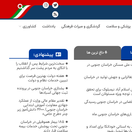
پزشکی و سلامت
گردشگری و میراث فرهنگی
یادداشت
کشاورزی
ا
داغ ترین ها
پیشنهادی:
سخت‌ترین شرایط پس از انقلاب را
ضت ملی مسکن خراسان جنوبی در
با اتکای به مردم پشت سر گذاشتیم
هفته دولت بهترین فرصت برای
تغالزایی و جهش تولید در خراسان
تبیین خدمات نظام و دولت
یشتازی خراسان جنوبی در پرونده
اسلام آباد نیمبلوک برای تحقق
ثبت جهانی آسبادها
د توجه ویژه مسئولان است
تقدیر مقام عالی وزارت از عملکرد
 پرونده قضایی در خراسان جنوبی رسیدگی
جهادی معاونت آموزش ابتدایی
خراسان جنوبی/ ۴۶۰۰ دانش‌آموز زیر
چتر «طرح حامی»
اری‌های خراسان جنوبی ماه
۱۸۵ بیمار هموفیلی در خراسان
جنوبی تحت پوشش خدمات بیمه
به استانی خوداتکا برای امداد و
سلامت قرار دارند
ان‌ها تبدیل شود