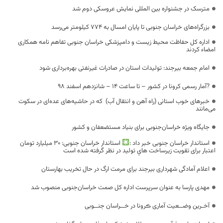
مترسک در جشنواره بین المللی نمایش عروسکی دوم شد
بزرگراه‌های خراسان جنوبی تا پایان امسال به ۷۷۴ کیلومتر می‌رسد
اداره کل حفاظت محیط زیست و دامپزشکی خراسان جنوبی تفاهم نامه همکاری
امضاء کردند
امام جمعه بیرجند: تولیدات استان در صادرات غیرنفتی بهره‌برداری شود
?آمار رسمی کرونا در کشور – تا ساعت ۱۴ – شانزدهم اسفند 98
خبرهای خوب استانی (راه آهن و انتقال آب) که در حاشیه‌های عده‌ای در سکوت
می‌مانند
جایگاه ویژه خراسان‌جنوبی برای بنیاد مستضعفان و کشور
استاندار خراسان جنوبی خبر داد :
استاندار خراسان جنوبی: ۳۰ میلیارد تومان
اعتبار برای تقويت زيرساخت هاي توليد در نظر گرفته شده است
اعلام آمادگی شهرداری بیرجند برای مرمت ارگ در حال تخریب بهارستان
مهدی پارسا به عنوان سرپرست اداره کل صمت خراسان‌جنوبی منصوب شد
آخـرین وضــعیت آماری ڪرونا در خــراسان جنــوبی