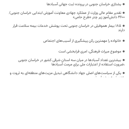
یشتازی خراسان جنوبی در پرونده ثبت جهانی آسبادها
تقدیر مقام عالی وزارت از عملکرد جهادی معاونت آموزش ابتدایی خراسان جنوبی/
۴۶۰۰ دانش‌آموز زیر چتر «طرح حامی»
۱۸۵ بیمار هموفیلی در خراسان جنوبی تحت پوشش خدمات بیمه سلامت قرار
دارند
خانواده را مهمترین رکن پیشگیری از آسیب‌های اجتماعی
موضوع میراث فرهنگی، امری فرابخشی است
بیشترین تعداد آسبادها در میان سه استان شرقی کشور در خراسان جنوبی
،ضرورت استفاده از اعتبارات ملی برای مرمت آسبادها
یکی از سیاست‌های اصلی جهاد دانشگاهی تبدیل مزیت‌های منطقه‌ای به ثروت و
خدمت به مردم است
علم و فناوری باید در مسیر خدمت به انسان و مقابله با ظلم به کار گرفته شود
کنترل ملخ نیازمند همکاری فرامنطقه‌ای است
اختصاص 2500 میلیارد تومان برای توسعه راه‌های دوبانده خراسان جنوبی
اربعین فرصتی برای بازگشت عقلانیت و اصول فراموش‌شده انسانیت به جامعه
بشری است