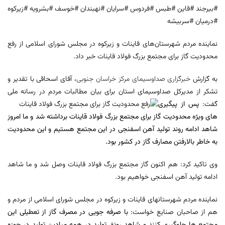
#بیرجند #قاین #طبس #فردوس #سرایان #نهبندان #خوسف #بشرویه #زیرکوه
#درمیان #سربیشه
نماینده مردم شهرستان‌های قاینات و زیرکوه در مجلس شورای اسلامی از رفع
محدودیت گاز برای مجتمع بزرگ فولاد قاینات خبر داد.
به گزارش
خبرگزاری صداوسیمای مرکز خراسان جنوبی
، آقای اسحاقی با تقدیر و
تشکر از مدیرکل صداوسیمای استان برای بیان مطالبات
مردم در رسانه ملی
گفت:
پس از پیگیری
های ویژه محدودیت گاز برای مجتمع بزرگ فولاد قاینات برداشته شد و ما امروز
شاهد ادامه روند تولید آهن اسفنجی در این مجتمع هستیم و این محدودیت
به خاطر بالارفتن مصارف گاز در کشور بود.
وی تاکید کرد: هم اکنون گاز مجتمع بزرگ فولاد قاینات وصل شد و ما شاهد
ادامه تولید آهن اسفنجی خواهیم بود.
نماینده مردم شهرستانهای قاینات و زیرکوه در مجلس شورای اسلامی از مردم و
هم از صاحبان صنایع خواست:
با صرفه جویی در مصرف گاز از تعطیلی این