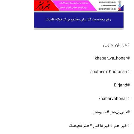
#خراسان_جنوبی
#khabar_va_honar
#southern_Khorasan
#Birjand
#khabarvahonar
#خبر_و_هنر #خبروهنر
#خبر_هنر #خبر #اخبار #هنر #فرهنگ