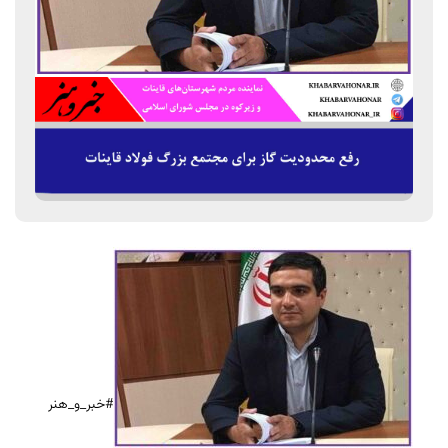
#خبر_و_هنر