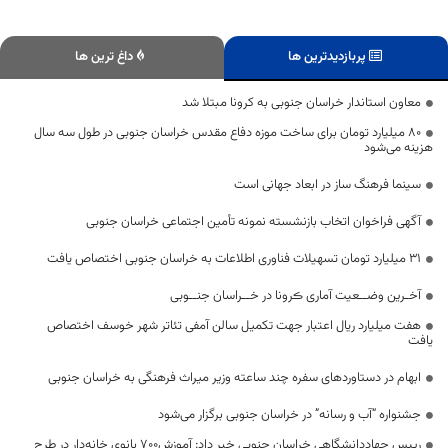
پربازدیدترین ها
داغ ترین ها
معاون استاندار خراسان جنوبی به کرونا مبتلا شد
۸۰ میلیارد تومان برای ساخت موزه دفاع مقدس خراسان جنوبی در طول سه سال
هزینه می‌شود
سینما فرهنگ ساز در ابعاد جهانی است
آگهی فراخوان اتخاب بازنشسته نمونه تأمین اجتماعی خراسان جنوبی
31 میلیارد تومان تسهیلات فناوری اطلاعات به خراسان جنوبی اختصاص یافت
آخـرین وضــعیت آماری ڪرونا در خــراسان جنــوبی
هفت میلیارد ریال اعتبار جهت تکمیل سالن آمفی تئاتر شهر خوسف اختصاص
یافت
ابهام در دستاوردهای سفره چند ساعته وزیر میراث فرهنگی به خراسان جنوبی
جشنواره “آب و رسانه” در خراسان جنوبی برگزار می‌شود
رییس جهاددانشگاهی خراسان جنوبی خبر داد: آموزش700 بانوی خانه‌دار در طرح