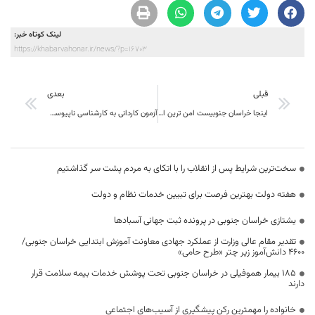
لینک کوتاه خبر:
https://khabarvahonar.ir/news/?p=16703
قبلی
بعدی
اینجا خراسان جنوبیست امن ترین استان ایران و نیازمند توجه ویژه
آزمون کاردانی به کارشناسی ناپیوسته سال ۹۷ در دانشگاه بیرجند برگزار شد
سخت‌ترین شرایط پس از انقلاب را با اتکای به مردم پشت سر گذاشتیم
هفته دولت بهترین فرصت برای تبیین خدمات نظام و دولت
یشتازی خراسان جنوبی در پرونده ثبت جهانی آسبادها
تقدیر مقام عالی وزارت از عملکرد جهادی معاونت آموزش ابتدایی خراسان جنوبی/
۴۶۰۰ دانش‌آموز زیر چتر «طرح حامی»
۱۸۵ بیمار هموفیلی در خراسان جنوبی تحت پوشش خدمات بیمه سلامت قرار
دارند
خانواده را مهمترین رکن پیشگیری از آسیب‌های اجتماعی