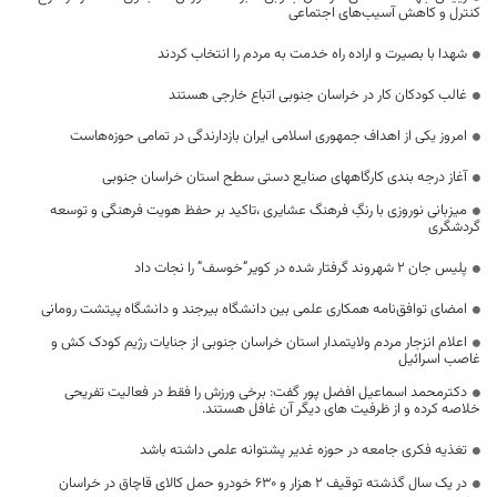
کنترل و کاهش آسیب‌های اجتماعی
شهدا با بصیرت و اراده راه خدمت به مردم را انتخاب کردند
غالب کودکان کار در خراسان جنوبی اتباع خارجی هستند
امروز یکی از اهداف جمهوری اسلامی ایران بازدارندگی در تمامی حوزه‌هاست
آغاز درجه بندی کارگاههای صنایع دستی سطح استان خراسان جنوبی
میزبانی نوروزی با رنگِ فرهنگ عشایری ،تاکید بر حفظ هویت فرهنگی و توسعه
گردشگری
پلیس جان 2 شهروند گرفتار شده در کویر”خوسف” را نجات داد
امضای توافق‌نامه همکاری علمی بین دانشگاه بیرجند و دانشگاه پیتشت رومانی
اعلام انزجار مردم ولایتمدار استان خراسان جنوبی از جنایات رژیم کودک کش و
غاصب اسرائیل
دکترمحمد اسماعیل افضل پور گفت: برخی ورزش را فقط در فعالیت تفریحی
خلاصه کرده و از ظرفیت های دیگر آن غافل هستند.
تغذیه فکری جامعه در حوزه غدیر پشتوانه علمی داشته باشد
در یک سال گذشته توقیف ۲ هزار و ۶۳۰ خودرو حمل کالای قاچاق در خراسان