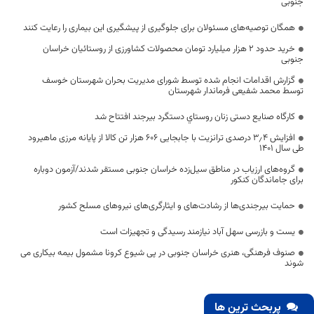
جنوبی
همگان توصیه‌های مسئولان برای جلوگیری از پیشگیری این بیماری را رعایت کنند
خرید حدود ۲ هزار میلیارد تومان محصولات کشاورزی از روستائیان خراسان
جنوبی
گزارش اقدامات انجام شده توسط شورای مدیریت بحران شهرستان خوسف
توسط محمد شفیعی فرماندار شهرستان
کارگاه صنایع دستی زنان روستاي دستگرد بیرجند افتتاح شد
افزایش ۳٫۴ درصدی ترانزیت با جابجایی ۶۰۶ هزار تن کالا از پایانه مرزی ماهیرود
طی سال ۱۴۰۱
گروه‌های ارزیاب در مناطق سیل‌زده خراسان جنوبی مستقر شدند/آزمون دوباره
برای جاماندگان کنکور
حمایت بیرجندی‌ها از رشادت‌های و ایثارگری‌های نیروهای مسلح کشور
یست و بازرسی سهل آباد نیازمند رسیدگی و تجهیزات است
صنوف فرهنگی، هنری خراسان جنوبی در پی شیوع کرونا مشمول بیمه بیکاری می
شوند
پربحث ترین ها