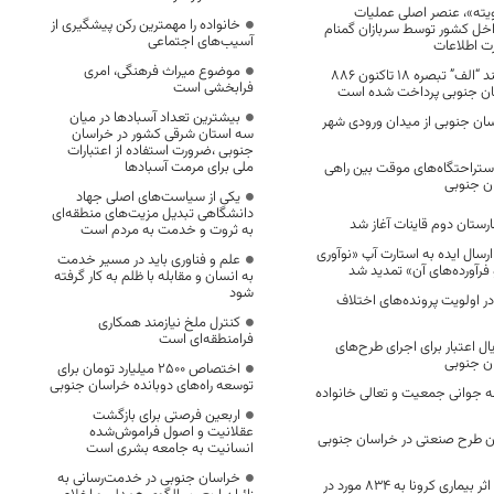
ویته»، عنصر اصلی عملیات
خانواده را مهمترین رکن پیشگیری از
اخل کشور توسط سربازان گمنام
آسیب‌های اجتماعی
رت اطلاعات
موضوع میراث فرهنگی، امری
از محل تسهیلات بند “الف” تبصره ۱۸ تاکنون ۸۸۶
فرابخشی است
سان جنوبی پرداخت شده است
بیشترین تعداد آسبادها در میان
اسان جنوبی از میدان ورودی شهر
سه استان شرقی کشور در خراسان
جنوبی ،ضرورت استفاده از اعتبارات
ملی برای مرمت آسبادها
زی ۲۳ مورد استراحتگاه‌های موقت بین راهی
ان جنوبی
یکی از سیاست‌های اصلی جهاد
دانشگاهی تبدیل مزیت‌های منطقه‌ای
رستان دوم قاینات آغاز شد
به ثروت و خدمت به مردم است
هلت ارسال ایده به استارت آپ «نوآوری
علم و فناوری باید در مسیر خدمت
فرآورده‌های آن» تمدید شد
به انسان و مقابله با ظلم به کار گرفته
شود
ر اولویت پرونده‌های اختلاف
کنترل ملخ نیازمند همکاری
فرامنطقه‌ای است
لیارد ریال اعتبار برای اجرای طرح‌های
ن جنوبی
اختصاص 2500 میلیارد تومان برای
توسعه راه‌های دوبانده خراسان جنوبی
 جوانی جمعیت و تعالی خانواده
اربعین فرصتی برای بازگشت
عقلانیت و اصول فراموش‌شده
ومان طرح صنعتی در خراسان جنوبی
انسانیت به جامعه بشری است
خراسان جنوبی در خدمت‌رسانی به
تعداد فوتی های در اثر بیماری کرونا به 834 مورد در