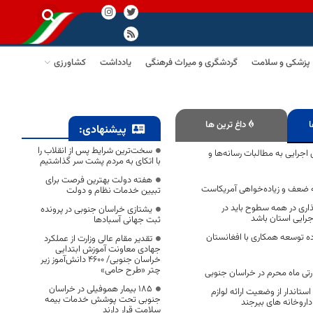
پزشکی و سلامت
گردشگری و میراث فرهنگی
یادداشت
کشاورزی
ا
داغ ترین ها
پیشنهادی:
سخت‌ترین شرایط پس از انقلاب را
اجرایی به مطالبات رسانه‌ها و
با اتکای به مردم پشت سر گذاشتیم
هفته دولت بهترین فرصت برای
 ضعف و زیاده‌خواهی آمریکاست
تبیین خدمات نظام و دولت
ذاری در همه سطوح باید در
یشتازی خراسان جنوبی در پرونده
جرایی استان باشد
ثبت جهانی آسبادها
ه توسعه همکاری با افغانستان
تقدیر مقام عالی وزارت از عملکرد
جهادی معاونت آموزش ابتدایی
خراسان جنوبی/ ۴۶۰۰ دانش‌آموز زیر
چتر «طرح حامی»
رتی ماه محرم در خراسان جنوبی
۱۸۵ بیمار هموفیلی در خراسان
ستاندار از وضعیت ارائه لوازم
جنوبی تحت پوشش خدمات بیمه
داروخانه های بیرجند
سلامت قرار دارند