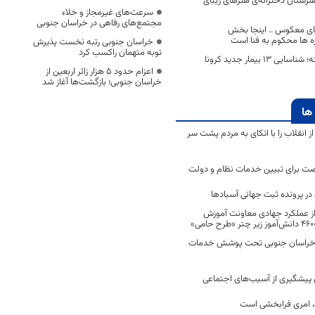
هنرستان دخترانه‌ی هنر‌های زیبای
سرعت‌های غیرمجاز و خلاء
مجتمع‌های رفاهی در خراسان جنوبی
ای معکوس .. اینجا بخش
 ها محکوم به فنا است
خراسان جنوبی رتبه نخست پذیرش
توبه متهمان راکسب کرد
در 24 ساعت گذشته؛ شناسایی 13 بیمار جدید کرونا
اعزام حدود 5 هزار زائر اربعین از
خراسان جنوبی؛ بازگشت‌ها آغاز شد
ها
انقلاب را با اتکای به مردم پشت سر
ت برای تبیین خدمات نظام و دولت
ر پرونده ثبت جهانی آسبادها
 از عملکرد جهادی معاونت آموزش
 در خراسان جنوبی تحت پوشش خدمات
ن پیشگیری از آسیب‌های اجتماعی
 امری فرابخشی است