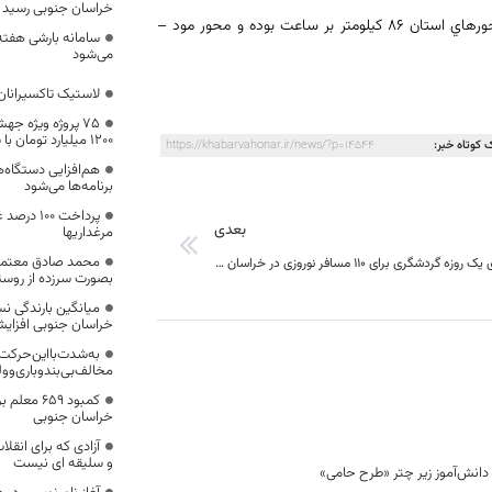
خراسان جنوبی رسید
گرجی، در پایان خاطرنشان کرد: همچنین میانگین سرعت تردد ثبت شده در محورهاي استان 86 کیلومتر بر ساعت بوده و محور مود –
سامانه بارشی هفته 
می‌شود
لاستیک تاکسیرانان
۷۵ پروژه ویژه جه
۱۲۰۰ میلیارد تومان با سازمان برنامه بودجه تفاهم شد
 کوتاه خبر:
https://khabarvahonar.ir/news/?p=14544
هم‌افزایی دستگاه‌
برنامه‌ها می‌شود
پرداخت 0
بعدی
مرغداریها
محمد صادق معتمدی
برگزاری تورهای یک روزه گردشگری برای 110 مسافر نوروزی در خراسان جنوبی
بصورت سرزده از روستای
میانگین بارندگی ن
خراسان جنوبی افزای
به‌شدت‌با‌این‌حرک
مخالف‌بی‌بندوباری‌و‌ولن
کمبود ۶۵۹
خراسان جنوبی
آزادی که برای ان
و سلیقه ای نیست