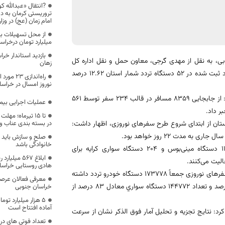
?انتقال «عبدالله ک
تروریستی کرمان به د
امام زمان (عج) در وزا
میلیارد تومان درخرا
بازدید استاندار خر
وبی، به نقل از مهدی گرجی، معاون حمل و نقل اداره کل
زهان
راهداری و حمل و نقل جاده‌ای خراسان‌جنوبی، از ابتدای طرح نوروزی متوسط تردد ثبت شده در 52 دستگاه تردد شمار استان 12.62 درصد
راه‌اندا
نوروز امسال در خراس
معاون حمل و نقل اداره کل راهداری و حمل و نقل جاده‌ای خراسان‌جنوبی، افزود: از جابجایی 8359 مسافر در قالب 234 سفر توسط 561
عملیات اجرایی بیما
ر داد.
تا 15 تیرماه؛ م
تان از ابتدای شروع طرح سفرهای نوروزی، اظهار داشت:
در بسته بندی عناب و 
صلح و سازش باید د
خانوادگی باشد
وی، تصریح کرد در طرح سفرهای نوروزی ۹7 حدود 245دستگاه اتوبوس، 112 دستگاه مینی‌بوس و 204 دستگاه سواری کرایه برای
ابلاغ ۵۶۷ می
هادی روستایی خراسا
وی، عنوان کرد: میزان تردد وسایل نقلیه سبک و سنگین در استان در روز دهم سفرهای نوروزی جمعاً 173778 دستگاه خودرو تردد داشته
معرفی فعالان عرصه
که از این تعداد سهم خودروهاي سنگين 29006 دستگاه و به طور ميانگين 17 درصد و تعداد 144772 دستگاه سواري معادل 83 درصد از
خراسان جنوبی
۵ هزار میلیارد ت
آماده افتتاح است
رد: نتايج تجزيه و تحليل آمار فوق الذكر نشان از سرعت