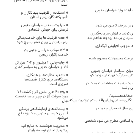
زائران اربعین، الگوی همدلی و اخلاص
است
آینده وارد خراسان جنوبی
استفاده از ظرفیت پیمانکاران و
تأمین‌کنندگان بومی استان
ظرفیت معدنی خراسان جنوبی
 در بیرجند تامین می شود
فرصتی برای جهش اقتصادی
ش تولید با ارزش سرمایه‌گذاری
همه ظرفیت‌ها برای خدمت‌رسانی
ایمن به زائران پایان صفر بسیج شود
ها موجب افزایش اثرگذاری
53 موکب خراسان جنوبی در
خدمت زائران اربعین
10 درصد غرامت محصولات معدوم شده
جابه‌جایی 2 میلیون و 404 هزار تن
کالا از خراسان جنوبی به سراسر کشور
ان استاندار خراسان جنوبی
تشدید نظارت‌ها و همکاری
 حیدرآباد نهبندان بازدید کرد
دستگاه‌ها برای کنترل قیمت‌ها
سبت به مدت مشابه بلندمدت در
ضروری است
ش یافت
رفع 40 هزار نشتی گاز و کشف 76
ت‌مخالف‌هستیم/
مورد سرقت گاز در چهار ماهه نخست
گاری‌هستیم‌ولی‌این‌اقدامات‌را‌نیز‌تایید‌نمی‌کنیم
سال
 معلم برای سال تحصیلی جدید در
پسماندهای آزمایشگاهی پزشکی
قانونی خراسان جنوبی مکانیزه دفع
می‌شود
قلاب اسلامی مطرح می شود شخصی
مدیریت هوشمندانه منابع آب،
پیش‌نیاز تحقق توسعه پایدار