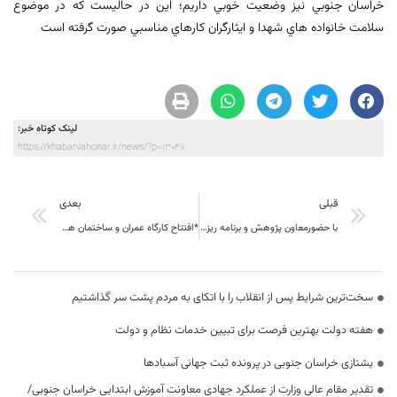
خراسان جنوبي نيز وضعيت خوبي داريم؛ اين در حاليست که در موضوع
سلامت خانواده هاي شهدا و ايثارگران کارهاي مناسبي صورت گرفته است
لینک کوتاه خبر:
https://khabarvahonar.ir/news/?p=13047
قبلی
بعدی
با حضورمعاون پژوهش و برنامه ریزی بیرجندانجام شد: “بازدید دوره ضمن خدمت رابطین آسیب های اجتماعی”
*افتتاح کارگاه عمران و ساختمان هنرستان البرز* از قدیمی ترین هنرستان های استان
سخت‌ترین شرایط پس از انقلاب را با اتکای به مردم پشت سر گذاشتیم
هفته دولت بهترین فرصت برای تبیین خدمات نظام و دولت
یشتازی خراسان جنوبی در پرونده ثبت جهانی آسبادها
تقدیر مقام عالی وزارت از عملکرد جهادی معاونت آموزش ابتدایی خراسان جنوبی/