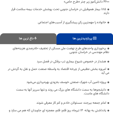
۴۶۰۰ دانش‌آموز زیر چتر «طرح حامی»
۱۸۵ بیمار هموفیلی در خراسان جنوبی تحت پوشش خدمات بیمه سلامت قرار
دارند
خانواده را مهمترین رکن پیشگیری از آسیب‌های اجتماعی
پربازدیدترین ها
داغ ترین ها
برخورداری واحد‌های طرح نهضت ملی مسکن از تخفیف ۵٠درصدی هزینه‌های
نظام مهندسی در خراسان جنوبی
هشدار در خصوص شیوع بیماری تب برفکی در فصل سرد
امروزه بخش عظیمی از چرخه اقتصاد به واسطه صنعت حمل و نقل به گردش در
می آید
پروژه تامین آب شهرک صنعتی خوسف به‌زودی بهره‌برداری می‌شود
دانشجوها به سمت دانشگاه های بزرگ می روند و تنها سرریز آنها به سمت
دانشگاه های ماست.
امام جمعه بیرجند: مسئولان خادم و کم کار معرفی شوند
یادداشتی به بهانه 14 تیرماه ،روز قلم: قلم، معجزه ای جاویدان که هم می سازد و