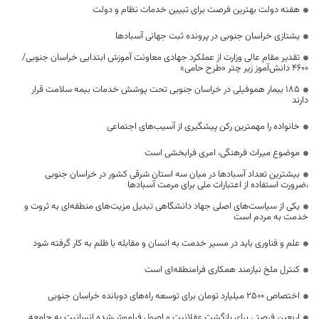
هفته دولت بهترین فرصت برای تبیین خدمات نظام و دولت
یشتازی خراسان جنوبی در پرونده ثبت جهانی آسبادها
تقدیر مقام عالی وزارت از عملکرد جهادی معاونت آموزش ابتدایی خراسان جنوبی/
۴۶۰۰ دانش‌آموز زیر چتر «طرح حامی»
۱۸۵ بیمار هموفیلی در خراسان جنوبی تحت پوشش خدمات بیمه سلامت قرار
دارند
خانواده را مهمترین رکن پیشگیری از آسیب‌های اجتماعی
موضوع میراث فرهنگی، امری فرابخشی است
بیشترین تعداد آسبادها در میان سه استان شرقی کشور در خراسان جنوبی
،ضرورت استفاده از اعتبارات ملی برای مرمت آسبادها
یکی از سیاست‌های اصلی جهاد دانشگاهی تبدیل مزیت‌های منطقه‌ای به ثروت و
خدمت به مردم است
علم و فناوری باید در مسیر خدمت به انسان و مقابله با ظلم به کار گرفته شود
کنترل ملخ نیازمند همکاری فرامنطقه‌ای است
اختصاص 2500 میلیارد تومان برای توسعه راه‌های دوبانده خراسان جنوبی
اربعین فرصتی برای بازگشت عقلانیت و اصول فراموش‌شده انسانیت به جامعه