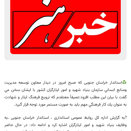
استاندار خراسان جنوبی که صبح امروز در دیدار معاون توسعه مدیريت
ومنابع انساني سازمان بنياد شهيد و امور ايثارگران کشور با ايشان سخن مي
گفت با بيان اين مطلب افزود:عميقاً معتقدم که ترويج فرهنگ ايثار و شهادت
به عنوان يك كار فرهنگي مهم بايد به صورت مستمر مورد توجه قرار گيرد.
?به گزارش اداره کل روابط عمومی استانداری ، استاندار خراسان جنوبی ،به
وظايف بنياد شهيد و امور ايثارگران اشاره کرد و ادامه داد: در حال حاضر