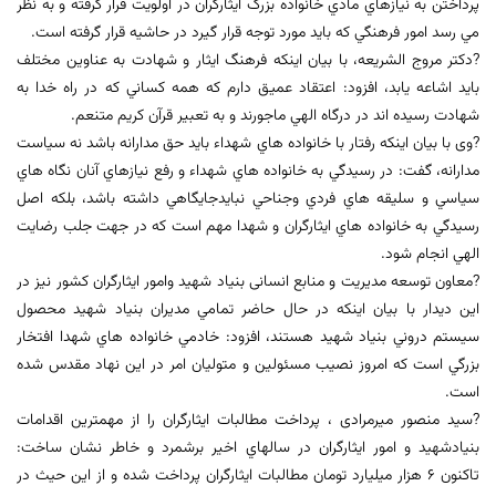
پرداختن به نيازهاي مادي خانواده بزرگ ايثارگران در اولويت قرار گرفته و به نظر
مي رسد امور فرهنگي که بايد مورد توجه قرار گيرد در حاشيه قرار گرفته است.
?دکتر مروج الشریعه، با بیان اینکه فرهنگ ايثار و شهادت به عناوين مختلف
بايد اشاعه يابد، افزود: اعتقاد عميق دارم که همه كساني كه در راه خدا به
شهادت رسيده اند در درگاه الهي ماجورند و به تعبير قرآن كريم متنعم.
?وی با بیان اینکه رفتار با خانواده هاي شهداء بايد حق مدارانه باشد نه سياست
مدارانه، گفت: در رسيدگي به خانواده هاي شهداء و رفع نيازهاي آنان نگاه هاي
سياسي و سليقه هاي فردي وجناحي نبايدجايگاهي داشته باشد، بلکه اصل
رسيدگي به خانواده هاي ايثارگران و شهدا مهم است که در جهت جلب رضايت
الهي انجام شود.
?معاون توسعه مدیریت و منابع انسانی بنياد شهيد وامور ايثارگران کشور نيز در
اين ديدار با بيان اينکه در حال حاضر تمامي مديران بنياد شهيد محصول
سيستم دروني بنياد شهيد هستند، افزود: خادمي خانواده هاي شهدا افتخار
بزرگي است که امروز نصيب مسئولين و متوليان امر در اين نهاد مقدس شده
است.
?سید منصور میرمرادی ، پرداخت مطالبات ايثارگران را از مهمترين اقدامات
بنيادشهيد و امور ايثارگران در سالهاي اخير برشمرد و خاطر نشان ساخت:
تاکنون ۶ هزار ميليارد تومان مطالبات ايثارگران پرداخت شده و از اين حيث در