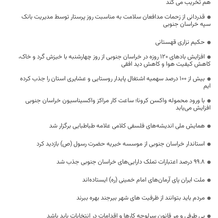
هم تخریب می کند
قدردانی از زحمات مدافعان سلامت به مناسبت روز پرستار توسط مدیریت بانک
سپه خراسان جنوبی
حکیم نزاری قهستانی
افزایش بادهای ۱۲۰ روزه در خراسان جنوبی از روز چهارشنبه با خیزش گرد و خاک،
کاهش کیفیت هوا و کاهش دید افقی
بیش از 100 درصد سهمیه اشتغال پایدار روستایی و عشایری استان را جذب کرده
ایم
با ورود محموله واکسن کرونا؛ ساعت کار مراکز واکسیناسیون خراسان جنوبی
افزایش می‌یابد
همایش ملی اندیشه‌های فلسفی کلامی علامه طباطبایی برگزار شد
استاندار خراسان جنوبی از موسسه خیریه حضرت رسول (ص) بازدید کرد
۹۹.۸ درصد اعتبارات تملک دارایی‌های خراسان جنوبی جذب شد
ملت ایران پای آرمان‌های امام خمینی (ره) ایستاده‌اند
مردم باید بتوانند از ظرفیت های شهر بیرجند بهره ببرند
بی طرفی و مر قانون سرلوحه کارها و اقدامات در انتخابات باید باشد