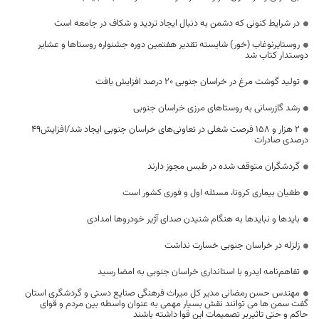
در شرایط کنونی که دشمن به دنبال ایجاد تردید و شکاف در جامعه است
روستایرنوغاب (خور) شایسته تقدیر هفتمین دوره جشنواره روستاها و عشایر
دوستدار کتاب شد
تولید گوشت مرغ در خراسان جنوبی ۲۰ درصد افزایش یافت
رشد گازرسانی به روستاهای مرزی خراسان جنوبی
۲ هزار و ۱۵۸ فرصت شغلی در تعاونی‌های خراسان جنوبی ایجاد شد/افزایش۴۹
درصدی صادرات
گردشگران متوقف شده در طبس مجوز دارند
طغیان بیماری کرونا، مسئله اول و فوری کشور است
بایدها و نبایدها به هنگام شنیدن صدای آژیر خودروها امدادی
زلزله در خراسان جنوبی خسارت نداشت
تفاهم‌نامه ایدرو با استانداری خراسان جنوبی به امضا رسید
مهندس حسن رمضانی مدیر کل میراث فرهنگی صنایع دستی و گردشگری استان
گفت سمن ها می توانند نقش بسیار مهمی به عنوان واسطه بین مردم و قوای
حاکم و حتی تاثیربر تصمیمات این قوا داشته باشند