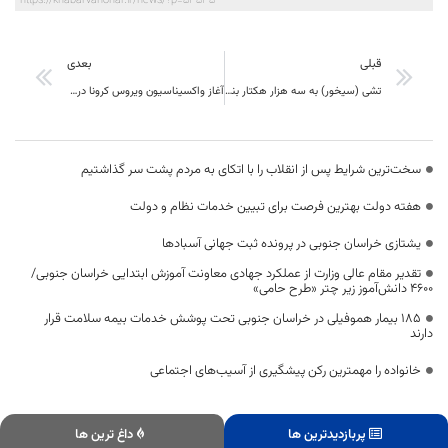
https://khabarvahonar.ir/news/?p=53535
قبلی
بعدی
تشی (سیخور) به سه هزار هکتار بنه‌زار نهبندان خسارت زد
آغاز واکسیناسیون ویروس کرونا در خراسان جنوبی
سخت‌ترین شرایط پس از انقلاب را با اتکای به مردم پشت سر گذاشتیم
هفته دولت بهترین فرصت برای تبیین خدمات نظام و دولت
یشتازی خراسان جنوبی در پرونده ثبت جهانی آسبادها
تقدیر مقام عالی وزارت از عملکرد جهادی معاونت آموزش ابتدایی خراسان جنوبی/
۴۶۰۰ دانش‌آموز زیر چتر «طرح حامی»
۱۸۵ بیمار هموفیلی در خراسان جنوبی تحت پوشش خدمات بیمه سلامت قرار
دارند
خانواده را مهمترین رکن پیشگیری از آسیب‌های اجتماعی
پربازدیدترین ها
داغ ترین ها