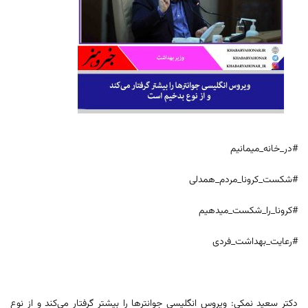
#در_خانه_میمانیم
#شکست_کرونا_مردم_همدلی
#کرونا_را_شکست_میدهیم
#رعایت_بهداشت_فردی
دکتر سعید نمکی: ویروس انگلیسی جوانترها را بیشتر گرفتار می‌کند و از نوع