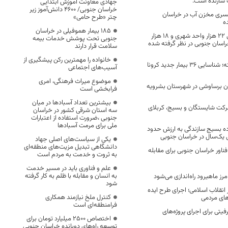
 سازنده است.
جهادی معاونت آموزش ابتدایی
خراسان جنوبی/ ۴۶۰۰ دانش‌آموز زیر
سری مخزن آب در خراسان
چتر «طرح حامی»
۱۸۵ بیمار هموفیلی در خراسان
در طرح مسکن ملی ۲۲ هزار واحد شهری و ۱۸ هزار
جنوبی تحت پوشش خدمات بیمه
راسان جنوبی در نظر گرفته شده
سلامت قرار دارند
خانواده را مهمترین رکن پیشگیری از
در 24 ساعت گذشته؛ شناسایی 36 بیمار جدید کرونا
آسیب‌های اجتماعی
موضوع میراث فرهنگی، امری
ان برساوشی در شهرستان بشرویه
فرابخشی است
بیشترین تعداد آسبادها در میان
 حرکت شایستگان و بسیج، کربلای
سه استان شرقی کشور در خراسان
جنوبی ،ضرورت استفاده از اعتبارات
ملی برای مرمت آسبادها
ه بسیج سازندگی به ارزش حدود
یکی از سیاست‌های اصلی جهاد
دانشگاهی تبدیل مزیت‌های منطقه‌ای
 شرکت فناور خراسان جنوبی برای مقابله
به ثروت و خدمت به مردم است
علم و فناوری باید در مسیر خدمت
به انسان و مقابله با ظلم به کار گرفته
رز ماهیرود راه‌اندازی می‌شود
شود
انقلاب اسلامی؛ اجرای طرح ایده
کنترل ملخ نیازمند همکاری
‌های مردمی
فرامنطقه‌ای است
یتی برای اجرای پروژه‌های
اختصاص 2500 میلیارد تومان برای
توسعه راه‌های دوبانده خراسان جنوبی