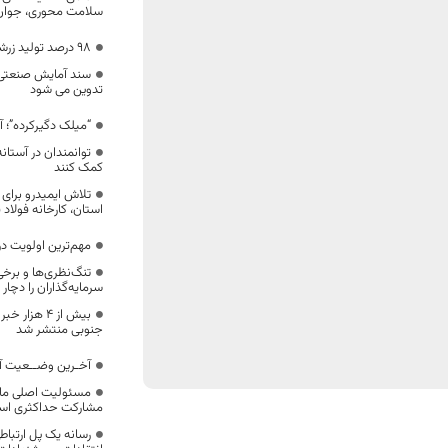
سلامت محوری، جوان 
۹۸ درصد تولید زرشک دنیا متعلق به خراسان جنوبی
سند آمایش صنعتی،
تدوین می شود
“میلک دگیرکرده”؛ آ
توانمندان در آستا
کمک کنند
تلاش ایمیدرو برای
استان، کارخانه فولاد ق
مهم‌ترین اولویت 
تنگ‌نظری‌ها و برخی 
سرمایه‌گذاران را دچار
بیش از ۴ هز
جنوبی منتشر شد
آخـرین وضــعیت آم
مسئولیت اصلی ما بر
مشارکت حداکثری ا
رسانه یک پل ارتباط