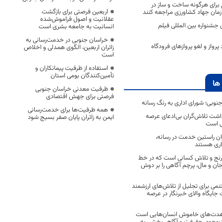
 برای هرگونه ساخت و ساز در
اربعین فرصتی برای بازگشت
زمان جهاد کشاورزی مراجعه کنند
عقلانیت و اصول فراموش‌شده
شنواره بین المللی فیلم
انسانیت به جامعه بشری است
خراسان جنوبی در خدمت‌رسانی به
رواز و لغو پروازهای فرودگاه
زائران اربعین، الگوی همدلی و اخلاص
است
استفاده از ظرفیت پیمانکاران و
تأمین‌کنندگان بومی استان
ها
ظرفیت معدنی خراسان جنوبی
فرصتی برای جهش اقتصادی
جنوبی؛ شورای اداری به رنگ رسانه
همه ظرفیت‌ها برای خدمت‌رسانی
اشت تلاش‌گران بی‌ادعای عرصه
ایمن به زائران پایان صفر بسیج شود
ی است
اران راستین خدمت در رسانه،
اری هستند
 رنج و تلاش کسانی است که در خط
 جان و مال، پرچم آگاهی را بر دوش
نمی برای تجلیل از تلاش‌های ارزشمند
ایگاه والای خبرنگار در عرصه
مجاهدت‌های خاموش انسان‌هایی است