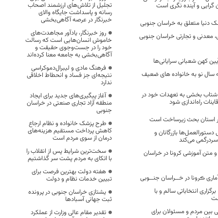
تجلیل از تلاش‌های ارزشمند اصحاب
گرایی و آینده نگری است
رسانه و پاسداشت جایگاه والای
خبرنگار در عرصه آگاهی‌بخشی
روز خبرنگار، یادآور مجاهدت‌های
 معدنی و تجارتی خراسان جنوبی
خاموش انسان‌هایی است که رسالت
خود را در جست‌وجوی حقیقت و
آگاهی‌بخشی به جامعه معنا کرده‌اند
یین کهن شعبانی سرایانی‌ها
فرهنگ مادی و لیبرال‌دموکراسی
نه سال نو به خانواده های ضعیف
نتیجه‌ای جز فساد و انحطاط اخلاقی
ندارد
 شتاب بخشی به تعهدات خود در
آغاز پیگیری‌های جدید برای ایجاد
اینات راه‌اندازی شود
منطقه آزاد تجاری صنعتی در خراسان
جنوبی
در استان بحث زیرساخت است
طرح پزشک خانواده و نظام ارجاع
کاهش پرداخت مستقیم هزینه‌های
دستورالعمل‌ها بازرگانان و
درمان از سوی مردم است
 سردرگمی می‌کند
سخت‌ترین شرایط پس از انقلاب را
ار خبر و متن آموزشی کرونا در خراسان
با اتکای به مردم پشت سر گذاشتیم
هفته دولت بهترین فرصت برای
اری ڪرونا در خــراسان جنــوبی
تبیین خدمات نظام و دولت
گزاری انتخاباتی سالم و با
یشتازی خراسان جنوبی در پرونده
ست
ثبت جهانی آسبادها
ی بین مردم و مسئولان برای
تقدیر مقام عالی وزارت از عملکرد