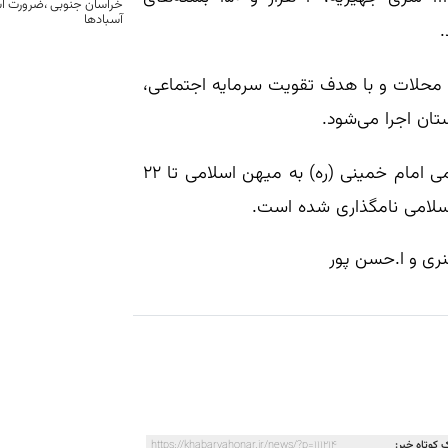
خراسان جنوبی ،ضرورت است
آسبادها
ت محلات و با هدف تقویت سرمایه اجتماعی،
تان اجرا می‌شود.
از ۱۲ بهمن همزمان با سالروز ورود بنیانگذار کبیر انقلاب اسلامی امام خمینی (ره) به میهن اسلامی تا ۲۲
اسلامی نامگذاری شده است.
نری و ا.حسن پور
 کوتاه خبر:
https://khabarvahonar.ir/news/?p=111214