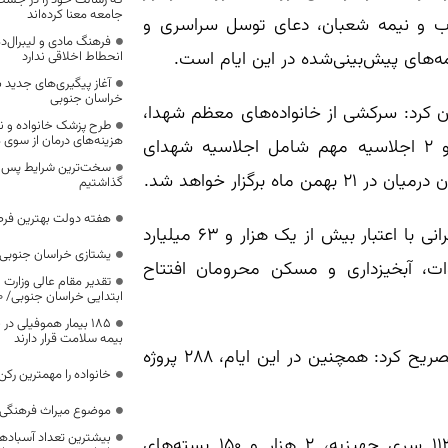
که رسالت خود را در جس
جامعه معنا کرده‌اند
ود، جشن‌های انقلاب و نیمه شعبان، دعای توسل سراسری و
فرهنگ مادی و لیبرال‌د
مه‌های پیش‌بینی‌شده در این ایام است.
انحطاط اخلاقی ندارد
آغاز پیگیری‌های جدید ب
خراسان جنوبی
ان کرد: سرکشی از خانواده‌های معظم شهدا،
طرح پزشک خانواده و 
هزینه‌های درمان از سوی
غبارروبی مزار شهدا، برگزاری یادواره‌های خانگی و محله‌ای و ۲ اجلاسیه مهم شامل اجلاسیه شهدای
سخت‌ترین شرایط پس از 
گذاشتیم
هفته دولت بهترین فرص
وی افزود: در حوزه عمرانی و محرومیت‌زدایی نیز ۱۴۱ پروژه عمرانی با اعتبار بیش از یک هزار و ۶۳ میلیارد
یشتازی خراسان جنوبی د
ات، آبخیزداری و مسکن محرومان افتتاح
تقدیر مقام عالی وزارت
ابتدایی خراسان جنوبی/ ۴۶۰۰ دانش‌آموز زیر چتر «طرح حامی»
۱۸۵ بیمار هموفیلی
بیمه سلامت قرار دارند
معاون فرهنگی و هنری سپاه انصارالرضا(ع) خراسان جنوبی تصریح کرد: همچنین در این ایام، ۲۸۸ پروژه
خانواده را مهمترین رک
موضوع میراث فرهنگی،
بیشترین تعداد آسبادها
وی در ادامه گفت: طرح‌های کمک مؤمنانه شامل توزیع ۱۱۳ سری جهیزیه، ۲ هزار و ۱۵۰ بسته‌های