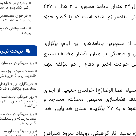
از مردم می‌خواهیم
سرهنگ یاسر صادق در نشست خبری افزود: دهه فجر امسال ۲۲ عنوان برنامه محوری با ۲ هزار و ۴۲۷
اراضی کشاورزی به سا
نی برنامه‌ریزی شده است که پایگاه و حوزه
فراخوان هفدهمین ج
مقاومت منتشر شد
ادامه چالش کمبود پ
بیرجند
 مهم‌ترین برنامه‌های این ایام، برگزاری
پربحث ترین 
 و فرهنگی در میان اقشار مختلف بسیج
رسی حوادث اخیر و دفاع از دو مؤلفه مهم
روز خبرنگار در خراسان 
هفدهم مرداد روز پاسد
اطلاع‌رسانی و آگاهی‌بخش
خبرنگاران، این طلایه‌د
انسان‌های پرتلاش و فداک
اه انصارالرضا(ع) خراسان جنوبی از اجرای
روز خبرنگار، پاسداشت
 هدف فضاسازی محیطی محلات، مساجد و
مقدم جهاد تبیین، با نثار
می‌کشند
پایگاه‌های بسیج با نصب پرچم و نمادهای انقلابی اجرا می‌شود و به ۴۷ برگزیده استان هدایایی اهدا
روز خبرنگار، فرصت مغت
اصحاب رسانه و پاسداشت ج
آگاهی‌بخشی
روز خبرنگار، یادآور 
اری رویداد استانی «سرافراز ایران ۲» در حوزه تولید آثار گرافیکی، رویداد سرود «سرافراز