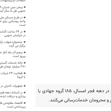
انتقادات و پیشنهادات
پیش بینی جبران ک
جنوبی طی 5 سال آینده
واحد روستایی برای خ
است
در خراسان جنوبی
جشنواره شهاب بار
برگزار می گردد
پنجم آذر ماه آغاز
پیروز است
ارائه خدمات گسترد
۲۷۰ میلیارد تومان طی یک‌سال در خراسان جنوبی
فعالیت ۲۴
با کرونا
تجهیزات کنترلی در م
معاون فرهنگی سپاه انصارالرضا(ع) خراسان جنوبی گفت: در دهه فجر امسال، ۱۸۵ گروه جهادی با
در آستانه دهه فجر 
پردازی و دریافت ایده
اقتصاد مقاومتی ظرف
زیرساختی است