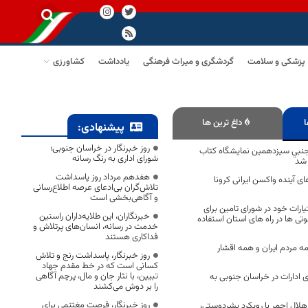
پزشکی و سلامت
گردشگری و میراث فرهنگی
یادداشت
کشاورزی
ا
داغ ترین ها
پیشنهادی:
روز خبرنگار در خراسان جنوبی؛
نبي سيزدهمين نمايشگاه كتاب
شورای اداری به رنگ رسانه
 شد
هفدهم مرداد روز پاسداشت
ای آینده واکسن ایرانی کرونا
تلاش‌گران بی‌ادعای عرصه اطلاع‌رسانی
و آگاهی‌بخشی است
تیارات خود در شورای تامین برای
خبرنگاران، این طلایه‌داران راستین
تی ها در راه های استان استفاده
خدمت در رسانه، انسان‌های پرتلاش و
فداکاری هستند
 مردم ایران و همه اقشار
روز خبرنگار، پاسداشت رنج و تلاش
کسانی است که در خط مقدم جهاد
تبیین، با نثار جان و مال، پرچم آگاهی
ادارات در خراسان جنوبی به
را بر دوش می‌کشند
روز خبرنگار، فرصت مغتنمی برای
لال احمر با رویکرد بشردوستی،