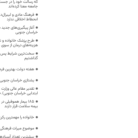
که رسالت خود را در جس
جامعه معنا کرده‌اند
فرهنگ مادی و لیبرال‌د
انحطاط اخلاقی ندارد
آغاز پیگیری‌های جدید ب
خراسان جنوبی
طرح پزشک خانواده و 
هزینه‌های درمان از سوی
سخت‌ترین شرایط پس از 
گذاشتیم
هفته دولت بهترین فرص
یشتازی خراسان جنوبی د
تقدیر مقام عالی وزارت
ابتدایی خراسان جنوبی/ ۴۶۰۰ دانش‌آموز زیر چتر «طرح حامی»
۱۸۵ بیمار هموفیلی
بیمه سلامت قرار دارند
خانواده را مهمترین رک
موضوع میراث فرهنگی،
بیشترین تعداد آسبادها