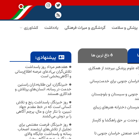
پزشکی و سلامت
گردشگری و میراث فرهنگی
یادداشت
کشاورزی
ا
داغ ترین ها
پیشنهادی:
هفدهم مرداد روز پاسداشت
 علوم پزشکی بیرجند از همکاری
تلاش‌گران بی‌ادعای عرصه اطلاع‌رسانی
و آگاهی‌بخشی است
 موکب خراسان جنوبی برای خدمت‌رسانی
خبرنگاران، این طلایه‌داران راستین
خدمت در رسانه، انسان‌های پرتلاش و
فداکاری هستند
‌ جنوبی و سیستان و بلوچستان
ند
روز خبرنگار، پاسداشت رنج و تلاش
کسانی است که در خط مقدم جهاد
رستان دخترانه هنرهای زیبای
تبیین، با نثار جان و مال، پرچم آگاهی
را بر دوش می‌کشند
 وحدت بر حق راهگشا و کارساز
روز خبرنگار، فرصت مغتنمی برای
تجلیل از تلاش‌های ارزشمند اصحاب
 رسانی به 365 واحد صنعتی خراسان جنوبی تا
رسانه و پاسداشت جایگاه والای
خبرنگار در عرصه آگاهی‌بخشی