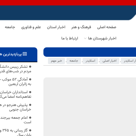
صفحه اصلی
فرهنگ و هنر
اخبار استان
علم و فناوری
جامعه
اخبار شهرستان ها
ارتباط با ما
پربازدیدترین ه
ر اسلایدر
,
اخبار اصلی
,
اسلایدر
,
جامعه
,
خبر مهم
تشکر رییس دانشگاه
مردم در شب‌های قدر
آمادگی ۵۲
به زائران اربعین
استانداران خراسان
تفاهم‌نامه امضا می‌کن
پذیرش هنرجو در هن
خراسان جنوبی
امام جمعه بیرجند:
است
گاز
پایان سال