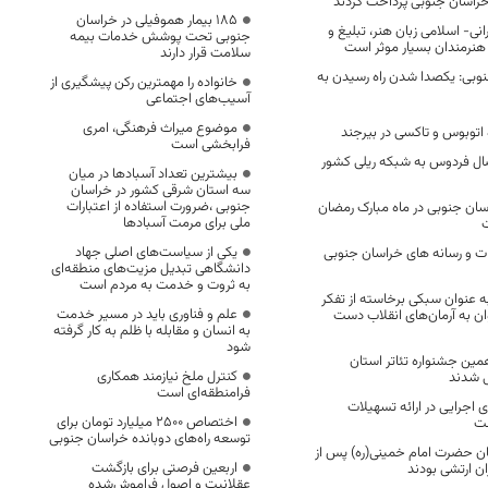
 خراسان جنوبی پرداخت کردند
۱۸۵ بیمار هموفیلی در خراسان
نی- اسلامی زبان هنر، تبلیغ و
جنوبی تحت پوشش خدمات بیمه
 هنرمندان بسیار موثر است
سلامت قرار دارند
نوبی: یکصدا شدن راه رسیدن به
خانواده را مهمترین رکن پیشگیری از
آسیب‌های اجتماعی
موضوع میراث فرهنگی، امری
فرابخشی است
ال فردوس به شبکه ریلی کشور
بیشترین تعداد آسبادها در میان
سه استان شرقی کشور در خراسان
جنوبی ،ضرورت استفاده از اعتبارات
ان جنوبی در ماه مبارک رمضان
ملی برای مرمت آسبادها
یکی از سیاست‌های اصلی جهاد
ت و رسانه های خراسان جنوبی
دانشگاهی تبدیل مزیت‌های منطقه‌ای
به ثروت و خدمت به مردم است
ه عنوان سبکی برخاسته از تفکر
علم و فناوری باید در مسیر خدمت
ان به آرمان‌های انقلاب دست
به انسان و مقابله با ظلم به کار گرفته
شود
ین جشنواره تئاتر استان
کنترل ملخ نیازمند همکاری
 شدند
فرامنطقه‌ای است
 اجرایی در ارائه تسهیلات
اختصاص 2500 میلیارد تومان برای
ست
توسعه راه‌های دوبانده خراسان جنوبی
ن حضرت امام خمینی(ره) پس از
اربعین فرصتی برای بازگشت
ان ارتشی بودند
عقلانیت و اصول فراموش‌شده