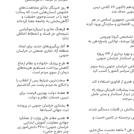
از ابتدای دولت سیزدهم تاکنون ۷۶ کلاس درس
روز خبرنگار، یادآور مجاهدت‌های
جنوبی حذف شد
خاموش انسان‌هایی است که رسالت
خود را در جست‌وجوی حقیقت و
مقدس جمهوری اسلامی در هر
آگاهی‌بخشی به جامعه معنا کرده‌اند
ی، اقتصادی و سازندگی ورود کرده
فرهنگ مادی و لیبرال‌دموکراسی
نتیجه‌ای جز فساد و انحطاط اخلاقی
اه تشخیص کرونا ویروس
ندارد
 بیرجند، توانایی پاسخ‌دهی به
آغاز پیگیری‌های جدید برای ایجاد
منطقه آزاد تجاری صنعتی در خراسان
آغاز عملیات اجرایی و بهره برداری از 164 پروژه
جنوبی
 استاندار خراسان جنوبی
طرح پزشک خانواده و نظام ارجاع
امی خراسان جنوبی رتبه سوم
کاهش پرداخت مستقیم هزینه‌های
 کل سراسر کشور را کسب کرد
درمان از سوی مردم است
سخت‌ترین شرایط پس از انقلاب را
 هنری از فناوری استفاده کند
با اتکای به مردم پشت سر گذاشتیم
 پیشرفت فیزیکی پروژه راه
هفته دولت بهترین فرصت برای
 دیدار استاندار و مدیر عامل
تبیین خدمات نظام و دولت
 بیرجند
یشتازی خراسان جنوبی در پرونده
تانش در قاینات دستگیر شدند
ثبت جهانی آسبادها
 برجسته در تامین امنیت و
تقدیر مقام عالی وزارت از عملکرد
جهادی معاونت آموزش ابتدایی
خراسان جنوبی/ ۴۶۰۰ دانش‌آموز زیر
۴۱ میلیارد ریال زکات طی ۶ ماهه نخست سال‌جاری
چتر «طرح حامی»