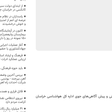
کانکسی در خراسان 
پاسداران در نظام 
عرصه ای اعم از امنیت
و خوش درخشیدند
اکنون در آزمایشگ
بیمارستان ولیعصر(عج)
150 نمونه در روز را داریم
جهادکشاورزی با حضور
فرهنگ و ارشاد اسل
ارزیابی عملکرد ادرات
باید حوزه فرهنگی و
بررسی آخرین وضعیت
آهن بیرجند- یونسی در
شرکت احداث راه آهن
قاتل فراری و همدس
ی و پیش آگاهی‌های جوی اداره کل هواشناسی خراسان
نیروی انتظامی نقش
کرامت مردم دارد