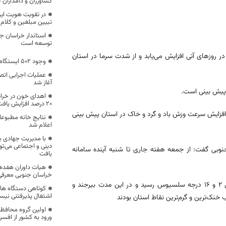
کشاورزان و دامداران
در تقویت هویت ایرا
تبیین مبلغین و کلام
استاندار خراسان ج
توسعه است
 روزهای آتی افزایش می‌یابد و از شدت سرما در استان
وجود ۵۰۲ ایستگاه اتوبوس و تاکسی در بیرجند
عملیات اجرایی اتص
آغاز شد
 پیش بینی است.
اهدای خون در خراس
۲۰ درصد افزایش یافت
به افزایش سرعت وزش باد و گرد و خاک در استان پیش بینی
نتایج خانه مطبوعا
اعلام شد
با مدیریت جهادی ب
دینی و اجتماعی می‌تو
وبی گفت: از جمعه هفته جاری تا شنبه آینده سامانه
یافت
هیات داوران هفدهم
خراسان جنوبی معرفی
وی بیان کرد: کمینه و بیشینه دمای مرکز استان در ۲۴ ساعت گذشته به منفی ۲ و ۱۶ درجه سلسیوس رسید و در این مدت بیرجند و
کوتاهی دستگاه های
اشتغال پذیرفتنی نی
اولین گروه محافظا
ورود به کشور از افسر