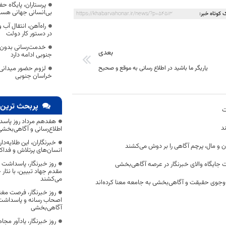
پرستاران، پایگاه ح
بی‌انسانی جهانی هست
 کوتاه خبر:
https://khabarvahonar.ir/news/?p=54513
راه‌آهن، انتقال آب
در دستور کار دولت
خدمت‌رسانی بدون 
بعدی
جنوبی ادامه دارد
یاریگر ما باشید در اطلاع رسانی به موقع و صحیح
لزوم حضور میدانی،
خراسان جنوبی
پربحث ترین 
ت
هفدهم مرداد روز پاسد
د
اطلاع‌رسانی و آگاهی‌بخش
خبرنگاران، این طلایه‌د
ن و مال، پرچم آگاهی را بر دوش می‌کشند
انسان‌های پرتلاش و فداک
روز خبرنگار، پاسداشت
 جایگاه والای خبرنگار در عرصه آگاهی‌بخشی
مقدم جهاد تبیین، با نثار
می‌کشند
وجوی حقیقت و آگاهی‌بخشی به جامعه معنا کرده‌اند
روز خبرنگار، فرصت مغت
اصحاب رسانه و پاسداشت ج
آگاهی‌بخشی
روز خبرنگار، یادآور 