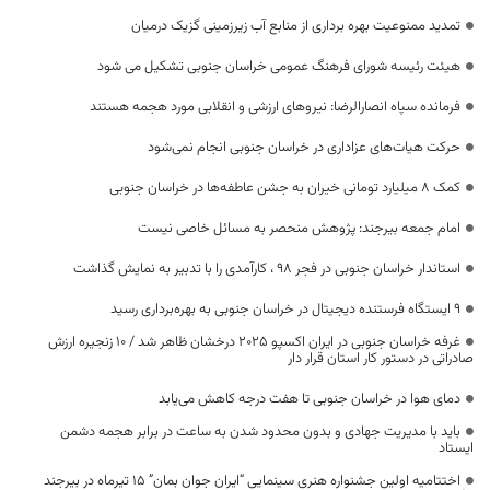
تمدید ممنوعیت بهره برداری از منابع آب زیرزمینی گزیک درمیان
هیئت رئیسه شورای فرهنگ عمومی خراسان جنوبی تشکیل می شود
فرمانده سپاه انصارالرضا: نیروهای ارزشی و انقلابی مورد هجمه هستند
حرکت هیات‌های عزاداری در خراسان جنوبی انجام نمی‌شود
کمک ۸ میلیارد تومانی خیران به جشن عاطفه‌ها در خراسان جنوبی
امام جمعه بیرجند: پژوهش منحصر به مسائل خاصی نیست
استاندار خراسان جنوبی در فجر ۹۸ ، کارآمدی را با تدبیر به نمایش گذاشت
۹ ایستگاه فرستنده دیجیتال در خراسان جنوبی به بهره‌برداری رسید
غرفه خراسان جنوبی در ایران اکسپو ۲۰۲۵ درخشان ظاهر شد / ۱۰ زنجیره ارزش
صادراتی در دستور کار استان قرار دار
دمای هوا در خراسان جنوبی تا هفت درجه کاهش می‌یابد
باید با مدیریت جهادی و بدون محدود شدن به ساعت در برابر هجمه دشمن
ایستاد
اختتامیه اولین جشنواره هنری سینمایی “ایران جوان بمان” ۱۵ تیرماه در بیرجند