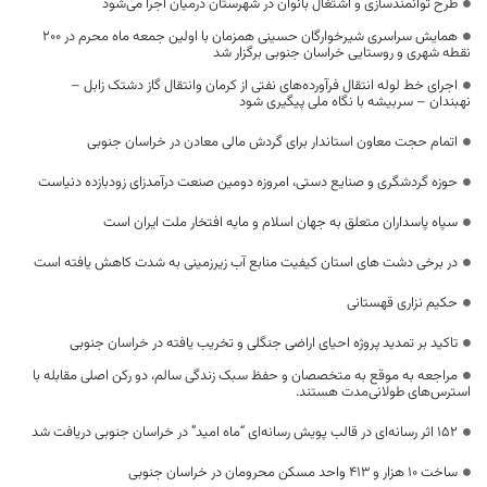
طرح توانمندسازی و اشتغال بانوان در شهرستان درمیان اجرا می‌شود
همایش سراسری شیرخوارگان حسینی همزمان با اولین جمعه ماه محرم در ۲۰۰
نقطه شهری و روستایی خراسان جنوبی برگزار شد
اجرای خط لوله انتقال فرآورده‌های نفتی از کرمان وانتقال گاز دشتک زابل –
نهبندان – سربیشه با نگاه ملی پیگیری شود
اتمام حجت معاون استاندار برای گردش مالی معادن در خراسان جنوبی
حوزه گردشگری و صنایع دستی، امروزه دومین صنعت درآمدزای زودبازده دنیاست
سپاه پاسداران متعلق به جهان اسلام و مایه افتخار ملت ایران است
در برخی دشت های استان کیفیت منابع آب زیرزمینی به شدت کاهش یافته است
حکیم نزاری قهستانی
تاکید بر تمدید پروژه احیای اراضی جنگلی و تخریب یافته در خراسان جنوبی
مراجعه به موقع به متخصصان و حفظ سبک زندگی سالم، دو رکن اصلی مقابله با
استرس‌های طولانی‌مدت هستند.
۱۵۲ اثر رسانه‌ای در قالب پویش رسانه‌ای “ماه امید” در خراسان جنوبی دریافت شد
ساخت ۱۰ هزار و ۴۱۳ واحد مسکن محرومان در خراسان جنوبی