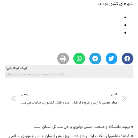
شهرهای کشور بودند.
لینک کوتاه خبر:
https://khabarvahonar.ir/news/?p=51865
قبلی
بعدی
مواد معدنی با ارزش افزوده از خراسان جنوبی خارج شود
مردم نقش کلیدی در ساماندهی متکدیان و زباله‌گردها دارند
پیوند دانشگاه و صنعت، مسیر نوآوری و حل مسائل استان است
فرهنگ عاشورا و مکتب ایثار و شهادت امروز بیش از توان نظامی جمهوری اسلامی