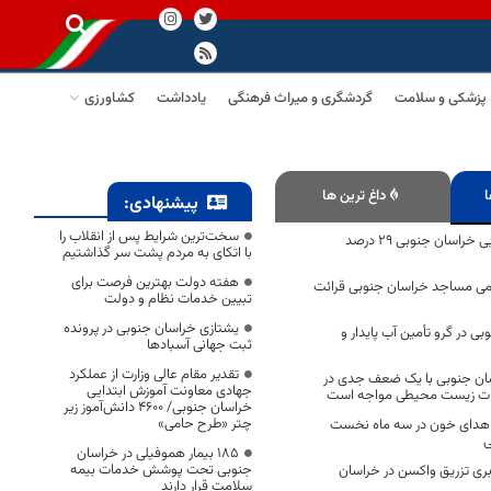
پزشکی و سلامت
گردشگری و میراث فرهنگی
یادداشت
کشاورزی
ا
داغ ترین ها
پیشنهادی:
سخت‌ترین شرایط پس از انقلاب را
اعتبارات تملک دارایی‌ خراسان جنوبی ۲۹ درصد
با اتکای به مردم پشت سر گذاشتیم
هفته دولت بهترین فرصت برای
مامی مساجد خراسان جنوبی قرائت
تبیین خدمات نظام و دولت
یشتازی خراسان جنوبی در پرونده
 در گرو تأمین آب پایدار و
ثبت جهانی آسبادها
تقدیر مقام عالی وزارت از عملکرد
ن جنوبی با یک ضعف جدی در
جهادی معاونت آموزش ابتدایی
ات زیست محیطی مواجه است
خراسان جنوبی/ ۴۶۰۰ دانش‌آموز زیر
چتر «طرح حامی»
درصدی اهدای خون در سه ماه نخست
ی
۱۸۵ بیمار هموفیلی در خراسان
جنوبی تحت پوشش خدمات بیمه
ش حدود ۶ برابری تزریق واکسن در خراسان
سلامت قرار دارند