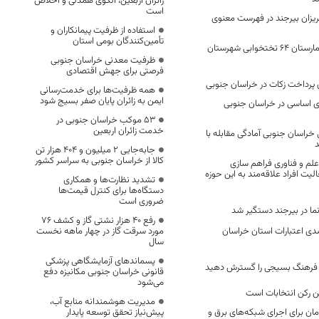
زائران اربعین، الگوی همدلی و اخلاص
است
یزان بیرجند در فهرست معنوی
استفاده از ظرفیت پیمانکاران و
تأمین‌کنندگان بومی استان
آغاز طرح احداث بیمارستان ۶۴ تختخوابی شهرستان
ظرفیت معدنی خراسان جنوبی
فرصتی برای جهش اقتصادی
همه ظرفیت‌ها برای خدمت‌رسانی
ایمن به زائران پایان صفر بسیج شود
ی اساسی در خراسان جنوبی
53 موکب خراسان جنوبی در
خدمت زائران اربعین
خراسان جنوبی آمادگی مقابله با
د
جابه‌جایی 2 میلیون و 404 هزار تن
کالا از خراسان جنوبی به سراسر کشور
علم و فناوری فراهم سازی
لیت افراد علاقه‌مند به این حوزه
تشدید نظارت‌ها و همکاری
دستگاه‌ها برای کنترل قیمت‌ها
ضروری است
نما در بیرجند دستگیر شد
رفع 40 هزار نشتی گاز و کشف 76
ش 59 درصدی اعتبارات استان خراسان
مورد سرقت گاز در چهار ماهه نخست
سال
پسماندهای آزمایشگاهی پزشکی
ا، فرهنگ بسیجی را گسترش دهید
قانونی خراسان جنوبی مکانیزه دفع
می‌شود
ن رکن انتخابات است
مدیریت هوشمندانه منابع آب،
یلیاردتومان برای اجرای شبکه‌های برق و
پیش‌نیاز تحقق توسعه پایدار