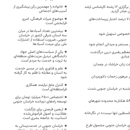
خانواده را مهمترین رکن پیشگیری از
برای اولین بار مجوز برگزاری ۱۲ رشته کارشناسی ارشد
آسیب‌های اجتماعی
 صادر گردید.
موضوع میراث فرهنگی، امری
در سفر وزیر تأمین ۷۰ درصد اعتبار زیرساخت‌های
فرابخشی است
بیشترین تعداد آسبادها در میان
 خصوصی تسهیل شود
سه استان شرقی کشور در خراسان
جنوبی ،ضرورت استفاده از اعتبارات
ملی برای مرمت آسبادها
طور مستمر و میدانی انجام شود
یکی از سیاست‌های اصلی جهاد
معظم رهبری درپی درگذشت
دانشگاهی تبدیل مزیت‌های منطقه‌ای
عبادی
به ثروت و خدمت به مردم است
ت زنان خراشاد در چمدان
علم و فناوری باید در مسیر خدمت
به انسان و مقابله با ظلم به کار گرفته
 مرهون زحمات دلاورمردان
شود
کنترل ملخ نیازمند همکاری
ارشنبه در خراسان جنوبی شدت
فرامنطقه‌ای است
اختصاص 2500 میلیارد تومان برای
موافقت با الحاق ۵۴۰ هکتاربه محدوده شهرهای
توسعه راه‌های دوبانده خراسان جنوبی
اربعین فرصتی برای بازگشت
فلسطین تنها نیست» در نگارخانه
عقلانیت و اصول فراموش‌شده
انسانیت به جامعه بشری است
ای خراسان جنوبی مشمول طرح
خراسان جنوبی در خدمت‌رسانی به
د