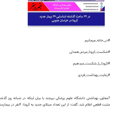
#در_خانه_میمانیم
#شکست_کرونا_مردم_همدلی
#کرونا_را_شکست_میدهیم
#رعایت_بهداشت_فردی
مثبت قطعی اعلام شد، گفت: از این تعداد مبتلای جدید به کرونا، 4نفر در بیمارستان‌ها بستری اند و 22 نفر نیز نمونه گیری سرپایی شدند.