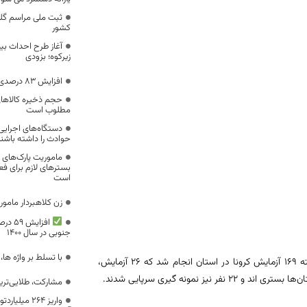
ثبت ملی مراسم گلر
کشور
زیرکوه؛ بزودی
افزایش 83 درصدی پرداخت زکات در خراسان جنوبی
حجم ذخیره کالاها
مطلوب است
دستگاه‌های اجرایی 
حوادث را داشته باشن
ماموریت پارک‌های 
بسترهای لازم برای فعا
است
زن کلاهبردار مامور
افزای
جنوبی در سال 1400
با تسلط بر واژه ه
?معاون بهداشتی دانشگاه علوم پزشکی بیرجند با بیان اینکه در شبانه روز گذشته 169 آزمایش کرونا در استان انجام شد که 26 آزمایش،
مشارکت، طلایی‌تری
واریز ۲۶۴ م