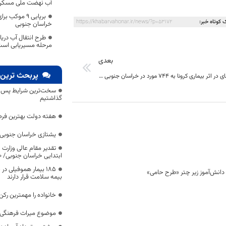
آب نهضت ملی مسکن 
برپایی ۹ موکب
 کوتاه خبر:
https://khabarvahonar.ir/news/?p=53172
خراسان جنوبی
طرح انتقال آب دری
مرحله مسیریابی اس
بعدی
پربحث ترین 
تعداد فوتی های در اثر بیماری کرونا به 744 مورد در خراسان جنوبی رسید؛
سخت‌ترین شرایط پس از 
گذاشتیم
هفته دولت بهترین فرص
یشتازی خراسان جنوبی د
تقدیر مقام عالی وزارت
ابتدایی خراسان جنوبی/ ۴۶۰۰ دانش‌آموز زیر چتر «طرح حامی»
۱۸۵ بیمار هموفیلی
بیمه سلامت قرار دارند
خانواده را مهمترین رک
موضوع میراث فرهنگی،