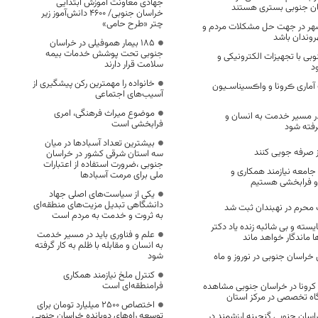
جهادی معاونت آموزش ابتدایی
ان جنوبی بستری هستند
خراسان جنوبی/ ۴۶۰۰ دانش‌آموز زیر
چتر «طرح حامی»
هر در جهت حل مشکلات مردم و
هروندان باشد
۱۸۵ بیمار هموفیلی در خراسان
جنوبی تحت پوشش خدمات بیمه
بی با تجهیزات الکترونیکی و
سلامت قرار دارند
د
خانواده را مهمترین رکن پیشگیری از
آماری ڪرونا و واڪسیناسـیون
آسیب‌های اجتماعی
موضوع میراث فرهنگی، امری
 در مسیر خدمت به انسان و
فرابخشی است
گرفته شود
بیشترین تعداد آسبادها در میان
ز صرفه جویی کنند
سه استان شرقی کشور در خراسان
جنوبی ،ضرورت استفاده از اعتبارات
 جامعه نیازمند همکاری و
ملی برای مرمت آسبادها
 و فرابخشی هستیم
یکی از سیاست‌های اصلی جهاد
دانشگاهی تبدیل مزیت‌های منطقه‌ای
به ثروت و خدمت به مردم است
ه و بی شائبه زنده یاد دکتر
علم و فناوری باید در مسیر خدمت
 ماندگار خواهد ماند
به انسان و مقابله با ظلم به کار گرفته
شود
خراسان جنوبی در نوروز و ماه
کنترل ملخ نیازمند همکاری
فرامنطقه‌ای است
 کرونا در خراسان جنوبی مشاهده
گاه تخصصی در مرکز استان
اختصاص 2500 میلیارد تومان برای
توسعه راه‌های دوبانده خراسان جنوبی
سان جنوبی گنجینه ارزشمند در