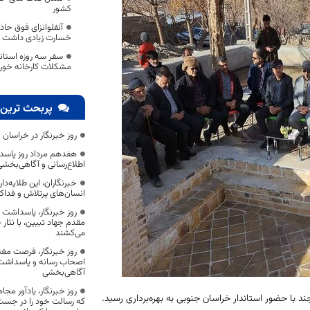
کشور
آنفلوانزای فوق حاد
خسارت زیادی داشت
سفر سه روزه استاند
مشکلات کارخانه خورا
پربحث ترین 
روز خبرنگار در خراسان 
هفدهم مرداد روز پاسد
اطلاع‌رسانی و آگاهی‌بخش
خبرنگاران، این طلایه‌د
انسان‌های پرتلاش و فداک
روز خبرنگار، پاسداشت
مقدم جهاد تبیین، با نثار
می‌کشند
روز خبرنگار، فرصت مغت
اصحاب رسانه و پاسداشت ج
آگاهی‌بخشی
روز خبرنگار، یادآور 
د با حضور استاندار خراسان جنوبی به بهره‌برداری رسید.
که رسالت خود را در جس