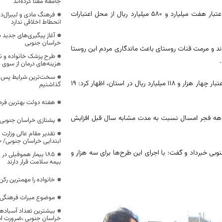
جامعه معنا کرده‌اند
رئیس سازمان جهاد کشاورزی خراسان جنوبی در این آیین گفت: این قنات با اعتبار هفت میلیارد و ۵۸۰ میلیارد ریال از محل اعتبارات
فرهنگ مادی و لیبرال‌د
انحطاط اخلاقی ندارد
آغاز پیگیری‌های جدید ب
خراسان جنوبی
زایای این طرح بهره‌مند شدند و مرمت قنات روستای باعث ماندگاری مردم این روستا
طرح پزشک خانواده و 
هزینه‌های درمان از سوی
سخت‌ترین شرایط پس از 
وی با اشاره به افتتاح ۱۵۵ پروژه بخش کشاورزی استان به مناسبت دهه فجر با اعتبار چهار هزار و ۱۱۸ میلیارد ریال در استان، اظهار کرد: ۱۹
گذاشتیم
هفته دولت بهترین فرص
هه فجر امسال نسبت به مدت مشابه سال قبل افزایش
یشتازی خراسان جنوبی د
تقدیر مقام عالی وزارت
ابتدایی خراسان جنوبی/ ۴۶۰۰ دانش‌آموز زیر چتر «طرح حامی»
ت سیزدهم با اعتبار ۱.۵ همت در خراسان جنوبی خبرداد و گفت: با اجرای این طرح‌ها برای سه هزار و
۱۸۵ بیمار هموفیلی
بیمه سلامت قرار دارند
خانواده را مهمترین رک
موضوع میراث فرهنگی،
بیشترین تعداد آسبادها
خراسان جنوبی ،ضرورت است