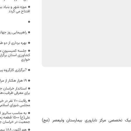
موزه شهر و بنیاد 
افتتاح می گردد
راهپیمایی روز جه
بهره برداری از دو 
کشاورزی استان برگزار
خواری
?برگزاری کارگروه 
19 هزار هکتار از مراتع درمیان قرق شد
استاندار خراسان 
برای معرفی ظرفیت‌ه
رقابت ۷۰ نف
مجلس شورای اسلامی
به مناسب سالروز ا
علی(ع) ۱۵۰۰
نیک تخصصی مرکز ناباروری بیمارستان ولیعصر (عج)
جمعیت در خراسان جن
هم اکن