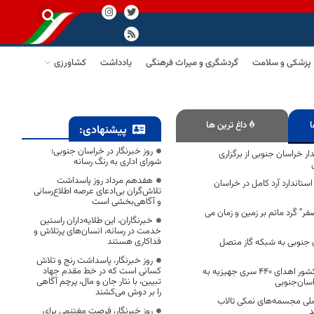
پزشکی و سلامت
گردشگری و میراث فرهنگی
یادداشت
کشاورزی
ا
داغ ترین ها
پیشنهادی:
روز خبرنگار در خراسان جنوبی؛
ار خراسان جنوبی از برگزاری
شورای اداری به رنگ رسانه
هفدهم مرداد روز پاسداشت
استاندارد آرد کامل در خراسان
تلاش‌گران بی‌ادعای عرصه اطلاع‌رسانی
و آگاهی‌بخشی است
صفر” گَرد ماتم بر زمین و زمان می
خبرنگاران، این طلایه‌داران راستین
خدمت در رسانه، انسان‌های پرتلاش و
فداکاری هستند
 جنوبی به شبکه گاز متصل
روز خبرنگار، پاسداشت رنج و تلاش
کسانی است که در خط مقدم جهاد
همزمان با سراسر کشور اهدای ۴۴۰ سری جهیزیه به
تبیین، با نثار جان و مال، پرچم آگاهی
اسان‌جنوبی
را بر دوش می‌کشند
ملی مجسمه‌های نمکی تالاب
روز خبرنگار، فرصت مغتنمی برای
د