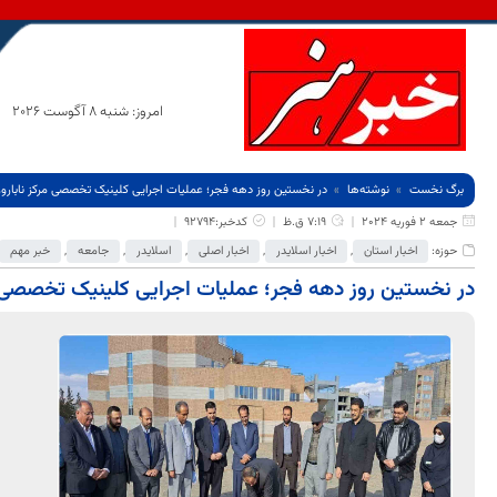
امروز: شنبه 8 آگوست 2026
برگ نخست
نوشته‌ها
در نخستین روز دهه فجر؛ عملیات اجرایی کلینیک تخصصی مرکز نابارور
جمعه 2 فوریه 2024
7:19 ق.ظ
کدخبر:92794
حوزه:
اخبار استان
,
اخبار اسلایدر
,
اخبار اصلی
,
اسلایدر
,
جامعه
,
خبر مهم
در نخستین روز دهه فجر؛ عملیات اجرایی کلینیک تخصصی مر