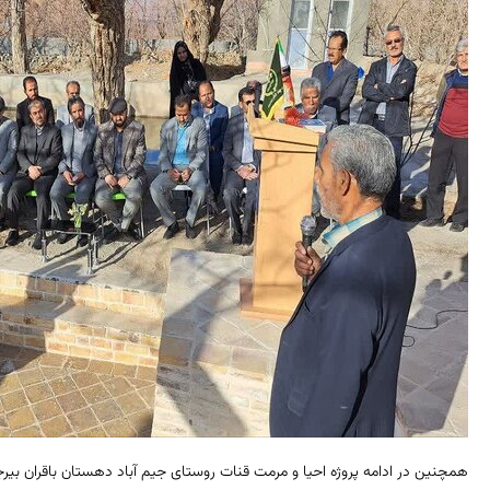
همچنین در ادامه پروژه احیا و مرمت قنات روستای جیم آباد دهستان باقران بیرجن