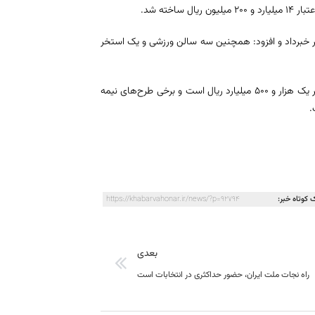
خته شد.
ام الله دهه فجر خبرداد و افزود: همچنین سه سالن ورزشی و یک استخر
وی عنوان کرد: در مجموع هزینه‌کرد طرح‌های ورزشی افتتاحی استان در دهه فجر یک هزار و ۵۰۰ میلیارد ریال است و برخی طرح‌های نیمه
.
 کوتاه خبر:
https://khabarvahonar.ir/news/?p=92794
بعدی
راه نجات ملت ایران، حضور حداکثری در انتخابات است