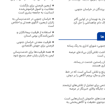
اربعین فرصتی برای بازگشت
عقلانیت و اصول فراموش‌شده
 پرندگان در خراسان جنوبی
انسانیت به جامعه بشری است
خراسان جنوبی در خدمت‌رسانی به
ار به نهبندان در اولین گام
زائران اربعین، الگوی همدلی و اخلاص
ک دام چاهداشی را حل کرد
است
استفاده از ظرفیت پیمانکاران و
تأمین‌کنندگان بومی استان
ها
ظرفیت معدنی خراسان جنوبی
فرصتی برای جهش اقتصادی
جنوبی؛ شورای اداری به رنگ رسانه
همه ظرفیت‌ها برای خدمت‌رسانی
اشت تلاش‌گران بی‌ادعای عرصه
ایمن به زائران پایان صفر بسیج شود
ی است
اران راستین خدمت در رسانه،
اری هستند
 رنج و تلاش کسانی است که در خط
 جان و مال، پرچم آگاهی را بر دوش
نمی برای تجلیل از تلاش‌های ارزشمند
ایگاه والای خبرنگار در عرصه
مجاهدت‌های خاموش انسان‌هایی است
ت‌وجوی حقیقت و آگاهی‌بخشی به