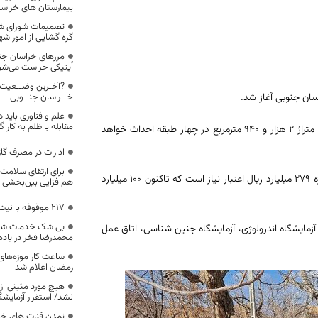
بیمارستان های خراس
تصمیمات شورای ش
گره‌ گشایی از امور ش
مرزهای خراسان جنو
اُپتیکی حراست می‌شو
?آخـرین وضــعیت 
خــراسان جنــوبی
علم و فناوری باید
مقابله با ظلم به کار 
رئیس دانشگاه علوم پزشکی بیرجند روز پنجشنبه در این آیین گفت: این پروژه با متراژ ۲ هزار و ۹۴۰ مترمربع در چهار طبقه احداث خواهد
ادارات در مصرف گا
برای ارتقای سلامت
سیدمحمد موسوی میرزایی عنوان کرد: در مجموع برای اجرای مرحله اول این پروژه ۲۷۹ میلیارد ریال اعتبار نیاز است که تاکنون ۱۰۰ میلیارد
هم‌افزایی بین‌بخشی
۲۱۷ موقوفه با نیت محرم در نهبندان ثبت شد
بی شک خدمات شایست
 آزمایشگاه اندرولوژی، آزمایشگاه جنین شناسی، اتاق عمل
محمدرضا فخر در یادها
ساعت کار موزه‌های 
رمضان اعلام شد
هیچ مورد مثبتی از
نشد/ استقرار آزمایش
تمدن قنات های خرا