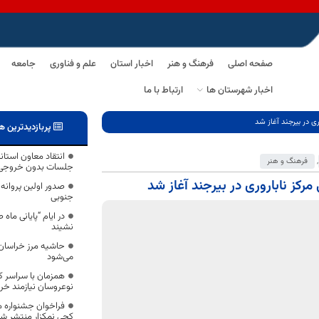
صفحه اصلی
فرهنگ و هنر
اخبار استان
علم و فناوری
جامعه
اخبار شهرستان ها
ارتباط با ما
ی در بیرجند آغاز شد
پربازدیدترین ه
انتقاد معاون استاند
,
فرهنگ و هنر
جلسات بدون خروجی
کز ناباروری در بیرجند آغاز شد
صدور اولین پروانه 
جنوبی
در ایام “پایانی ماه 
نشیند
حاشیه مرز خراسان
می‌‎شود
نوعروسان نیازمند خر
فراخوان جشنواره 
کجی نمکزار منتشر ش