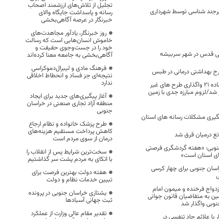
تجلیل از تلاش‌های ارزشمند اصحاب
بیرجند شناسی توسط شهرداری
رسانه و پاسداشت جایگاه والای
خبرنگار در عرصه آگاهی‌بخشی
روز خبرنگار، یادآور مجاهدت‌های
خاموش انسان‌هایی است که رسالت
خود را در جست‌وجوی حقیقت و
انی قدس در شهر سربیشه
آگاهی‌بخشی به جامعه معنا کرده‌اند
فرهنگ مادی و لیبرال‌دموکراسی
طرح بهداشتی درمانی در طبس
نتیجه‌ای جز فساد و انحطاط اخلاقی
ندارد
جلسه کمیسیون ماده ۲۱ واگذاری طرح های غیر
 شد/لزوم مبارزه جدی با زمین‌
آغاز پیگیری‌های جدید برای ایجاد
منطقه آزاد تجاری صنعتی در خراسان
جنوبی
پیگیری مشکلات رسانه های استان
طرح پزشک خانواده و نظام ارجاع
کاهش پرداخت مستقیم هزینه‌های
درمان از سوی مردم است
جنوبی: «هفته گردشگری فرصتی
سخت‌ترین شرایط پس از انقلاب را
ای استان است»
با اتکای به مردم پشت سر گذاشتیم
ر در خراسان جنوبی برای چهار کرسی
هفته دولت بهترین فرصت برای
تبیین خدمات نظام و دولت
زدواج فرخنده و میمون امام
یشتازی خراسان جنوبی در پرونده
 قطعه زمین به متقاضیان قانون جوانی
ثبت جهانی آسبادها
وبی واگذار شد
تقدیر مقام عالی وزارت از عملکرد
ون 188 بیمار با علائم حاد تنفسی در