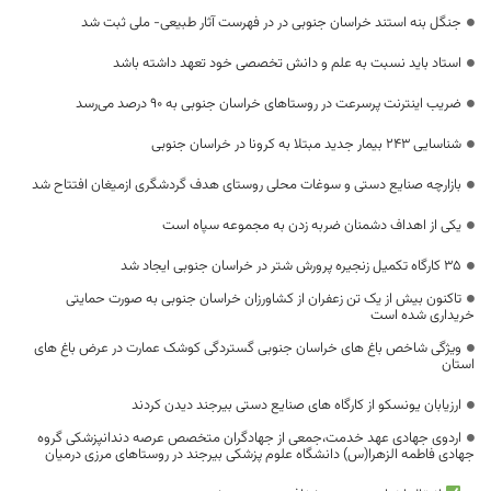
جنگل بنه استند خراسان جنوبی در در فهرست آثار طبیعی- ملی ثبت شد
استاد باید نسبت به علم و دانش تخصصی خود تعهد داشته باشد
ضریب اینترنت پرسرعت در روستاهای خراسان جنوبی به ۹۰ درصد می‌رسد
شناسایی ۲۴۳ بیمار جدید مبتلا به کرونا در خراسان جنوبی
بازارچه صنایع دستی و سوغات محلی روستای هدف گردشگری ازمیغان افتتاح شد
یکی از اهداف دشمنان ضربه زدن به مجموعه سپاه است
۳۵ کارگاه تکمیل زنجیره پرورش شتر در خراسان جنوبی ایجاد شد
تاکنون بیش از یک تن زعفران از کشاورزان خراسان جنوبی به صورت حمایتی
خریداری شده است
ویژگی شاخص باغ های خراسان جنوبی گستردگی کوشک عمارت در عرض باغ های
استان
ارزیابان یونسکو از کارگاه های صنایع دستی بیرجند دیدن کردند
اردوی جهادی عهد خدمت،جمعی از جهادگران متخصص عرصه دندانپزشکی گروه
جهادی فاطمه الزهرا(س) دانشگاه علوم پزشکی بیرجند در روستاهای مرزی درمیان