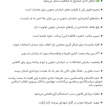
انتقال اخبار صحیح به شفافیت منجر می‌شود
زنجیره طیور یکی از ظرفیت‌های خراسان جنوبی برای صادرات است
سازه‌های آبخیزداری خراسان جنوبی در پی بارش ها اخیر به بار نشست
رفع نقاط حادثه‌خیز در راه‌های خراسان جنوبی اولویت دارد
تبیین مکتب حضرت فاطمه (س) رسالت حوزه علمیه است
افراد شایسته برای شکل گیری مجلس تراز انقلاب وارد میدان انتخابات شوند
?آخـرین وضــعیت آماری ڪرونا و واڪسیناسـیون خــراسان جنــوبی
وضعیت بحرانی تصادفادت در خراسان جنوبی و لزوم برنامه ریزی برای کاهش
دست های پر ، تفنگ های خالی یک نفر به داد هیئت تیراندازی استان برسد.
حجت‌الاسلام والمسلمین سید علیرضا عبادی نماینده ولی فقیه به سمت ریاست
شورای سیاستگذاری و راهبری بزرگداشت چهلمین سالگرد پیروزی انقلاب اسلامی
منصوب شد
نظرات پزشکی قانونی سبب استحکام آرای قضایی می‌شود
شهید علیرضا موذن در گلزار شهدای بیرجند آرام گرفت