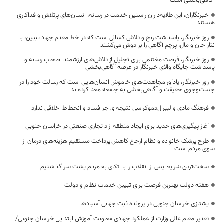
آگاهی‌بخشی است
خبرنگاران، این طلایه‌داران راستین خدمت در رسانه، انسان‌های پرتلاش و فداکاری
هستند
روز خبرنگار، پاسداشت رنج و تلاش کسانی است که در خط مقدم جهاد تبیین، با
نثار جان و مال، پرچم آگاهی را بر دوش می‌کشند
روز خبرنگار، فرصت مغتنمی برای تجلیل از تلاش‌های ارزشمند اصحاب رسانه و
پاسداشت جایگاه والای خبرنگار در عرصه آگاهی‌بخشی
روز خبرنگار، یادآور مجاهدت‌های خاموش انسان‌هایی است که رسالت خود را در
جست‌وجوی حقیقت و آگاهی‌بخشی به جامعه معنا کرده‌اند
فرهنگ مادی و لیبرال‌دموکراسی نتیجه‌ای جز فساد و انحطاط اخلاقی ندارد
آغاز پیگیری‌های جدید برای ایجاد منطقه آزاد تجاری صنعتی در خراسان جنوبی
طرح پزشک خانواده و نظام ارجاع کاهش پرداخت مستقیم هزینه‌های درمان از
سوی مردم است
سخت‌ترین شرایط پس از انقلاب را با اتکای به مردم پشت سر گذاشتیم
هفته دولت بهترین فرصت برای تبیین خدمات نظام و دولت
یشتازی خراسان جنوبی در پرونده ثبت جهانی آسبادها
تقدیر مقام عالی وزارت از عملکرد جهادی معاونت آموزش ابتدایی خراسان جنوبی/