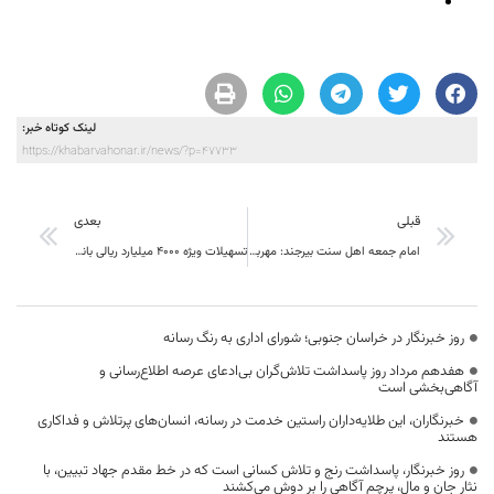
لینک کوتاه خبر:
https://khabarvahonar.ir/news/?p=47733
قبلی
بعدی
امام جمعه اهل سنت بیرجند: مهربانی و نرمش سرلوحه رفتار با مردم باشد
تسهیلات ویژه 4000 میلیارد ریالی بانک کشاورزی و صندوق توسعه ملی برای فعالیت های صادراتی محصولات کشاورزی
روز خبرنگار در خراسان جنوبی؛ شورای اداری به رنگ رسانه
هفدهم مرداد روز پاسداشت تلاش‌گران بی‌ادعای عرصه اطلاع‌رسانی و
آگاهی‌بخشی است
خبرنگاران، این طلایه‌داران راستین خدمت در رسانه، انسان‌های پرتلاش و فداکاری
هستند
روز خبرنگار، پاسداشت رنج و تلاش کسانی است که در خط مقدم جهاد تبیین، با
نثار جان و مال، پرچم آگاهی را بر دوش می‌کشند