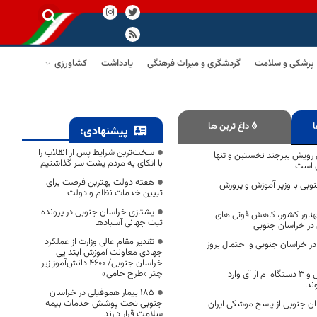
پزشکی و سلامت
گردشگری و میراث فرهنگی
یادداشت
کشاورزی
ا
داغ ترین ها
پیشنهادی:
سخت‌ترین شرایط پس از انقلاب را
ی رویش بیرجند نخستین و تنها
با اتکای به مردم پشت سر گذاشتیم
 است
هفته دولت بهترین فرصت برای
وبی با وزیر آموزش و پرورش
تبیین خدمات نظام و دولت
یشتازی خراسان جنوبی در پرونده
هناور کشور، کاهش فوتی های
ثبت جهانی آسبادها
در خراسان جنوبی
تقدیر مقام عالی وزارت از عملکرد
در خراسان جنوبی و احتمال بروز
جهادی معاونت آموزش ابتدایی
خراسان جنوبی/ ۴۶۰۰ دانش‌آموز زیر
چتر «طرح حامی»
۷۰ پزشک متخصص و ۳ دستگاه ام آر آی وارد
ند
۱۸۵ بیمار هموفیلی در خراسان
جنوبی تحت پوشش خدمات بیمه
ن جنوبی از پاسخ موشکی ایران
سلامت قرار دارند