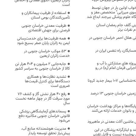
زائران اربعین، الگوی همدلی و اخلاص
است
خواب اولین بار در جهان توسط
سوی میرزایی” متخصص مغز و
استفاده از ظرفیت پیمانکاران و
ه علوم پزشکی بیرجند ابداع شد
تأمین‌کنندگان بومی استان
ینی گلف جام رمضان استان
ظرفیت معدنی خراسان جنوبی
 نفرات برتر
فرصتی برای جهش اقتصادی
نی هلال احمر خراسان جنوبی در
همه ظرفیت‌ها برای خدمت‌رسانی
ایمن به زائران پایان صفر بسیج شود
مسایگان، راه تنفس ایران در
53 موکب خراسان جنوبی در
خدمت زائران اربعین
پروژه هاي مشاركتي با آب و
جابه‌جایی 2 میلیون و 404 هزار تن
ایی فرمان امام (ره) در رو
کالا از خراسان جنوبی به سراسر کشور
تشدید نظارت‌ها و همکاری
در 24 ساعت گذشته؛شناسایی ۱۰۷ بیمار جدید کرونا
دستگاه‌ها برای کنترل قیمت‌ها
ضروری است
کسری منابع آب زیرزمینی خراسان جنوبی ۱۳ درصد
رفع 40 هزار نشتی گاز و کشف 76
مورد سرقت گاز در چهار ماهه نخست
سال
 پایگاه‌ها و مراکز بهداشت خراسان
 و بانوان خدمات ارائه می‌کنند
پسماندهای آزمایشگاهی پزشکی
قانونی خراسان جنوبی مکانیزه دفع
می‌شود
ی ماشین آلات معدنی در ماهیرود
مدیریت هوشمندانه منابع آب،
و ایثارگرانه پزشکان در این
پیش‌نیاز تحقق توسعه پایدار
وشیده نیست و قابل تقدیر