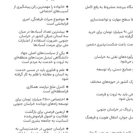
خانواده را مهمترین رکن پیشگیری از
شگاه بیرجند مشروط به رفع کامل
آسیب‌های اجتماعی
موضوع میراث فرهنگی، امری
ا سطح مهارت و توانمندسازی
فرابخشی است
بیشترین تعداد آسبادها در میان
با حمایت بخش دولتی ۹۰ میلیارد تومان برای خرید
سه استان شرقی کشور در خراسان
گرفته شد
جنوبی ،ضرورت استفاده از اعتبارات
ومت باعث شکست‌پذیری دشمن
ملی برای مرمت آسبادها
یکی از سیاست‌های اصلی جهاد
آورده‌های نفتی به خراسان
دانشگاهی تبدیل مزیت‌های منطقه‌ای
 می‌شود
به ثروت و خدمت به مردم است
نایع دستی، راه توسعه
علم و فناوری باید در مسیر خدمت
به انسان و مقابله با ظلم به کار گرفته
شود
رک کشور در حوزه‌های مختلف
کنترل ملخ نیازمند همکاری
فرامنطقه‌ای است
یخی باید به ثروت و فرصت
بدیل شود
اختصاص 2500 میلیارد تومان برای
توسعه راه‌های دوبانده خراسان جنوبی
اربعین فرصتی برای بازگشت
عقلانیت و اصول فراموش‌شده
سل جوان، انتقال هویت و فرهنگ
انسانیت به جامعه بشری است
خراسان جنوبی در خدمت‌رسانی به
ی لازم درخصوص ویروس کرونا