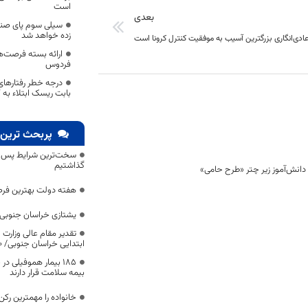
است
بعدی
سیلی سوم پای صندوق
زده خواهد شد
ادی‌انگاری بزرگترین آسیب به موفقیت کنترل کرونا است
ارائه بسته فرصت‌ه
فردوس
درجه خطر رفتارهای 
بابت ریسک ابتلاء به ک
پربحث ترین 
سخت‌ترین شرایط پس از 
گذاشتیم
هفته دولت بهترین فرص
یشتازی خراسان جنوبی د
تقدیر مقام عالی وزارت
ابتدایی خراسان جنوبی/ ۴۶۰۰ دانش‌آموز زیر چتر «طرح حامی»
۱۸۵ بیمار هموفیلی
بیمه سلامت قرار دارند
خانواده را مهمترین رک