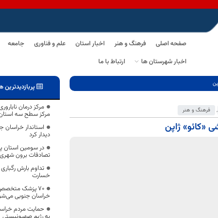
صفحه اصلی
فرهنگ و هنر
اخبار استان
علم و فناوری
جامعه
اخبار شهرستان ها
ارتباط با ما
پن
پربازدیدترین ه
مرکز درمان نابارور
,
فرهنگ و هنر
مرکز سطح سه استان
 «کائو» ژاپن
استاندار خراسان جن
دیدار کرد
در سومین استان پ
تصادفات برون شهری 
تداوم بارش رگباری 
خسارت
خراسان جنوبی می‌شو
حمایت مردم خراسا
به رژیم صهیونیستی