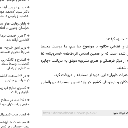
درمان دارویی آپنه 
دکتر سید “محمد مو
اعصاب و رئیس دانشگا
پایان رقابت های م
خراسان جنوبی با اعلام
۲ هزار خدمت درما
کاظمین ارائه شد
بقه‌ی نقاشی «کائو» با موضوع «با هم، ما دوست محیط
وزیر امور خارجه: ه
شرایط تحریم هستند
زیست هستیم» برگزار شد که 11 اثر از استان خراسان جنوبی به این مسابقه ارسال شده است که بر همین اساس اثر«فاطمه خسروپناه» ۱۵
افتتاح و كلنگ زني 
کز فرهنگی و هنری شماره یک و فراگیر بیرجند و «عرفان غلامی» ۱۱ ساله از مرکز فرهنگی و هنری بشرویه موفق به دریافت «جایزه
فاضلاب توسط ستاد اجر
 شدند.
ستاهای نهبندان
در خراسان جنوبی
فکری کودکان و نوجوانان کشور در یازدهمین مسابقه بین‌المللی
افزایش یافت
۲۵۰ ماما در سطح
جنوبی به مادران باردار
 کوتاه خبر:
https://khabarvahonar.ir/news/?p=51582
ایجاد هاب تعمیرات
مجاهدت ها ارزشمند 
برهه حساس بر کسی پ