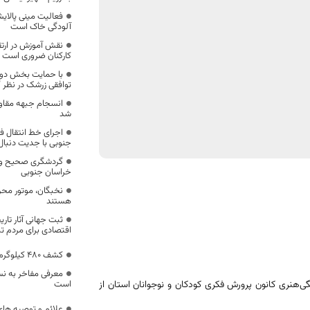
فعالیت مینی پالای
آلودگی خاک است
نقش آموزش در ارتق
کارکنان ضروری است
توافقی زرشک در نظر 
انسجام جبهه مقا
شد
اجرای خط انتقال فر
جنوبی با جدیت دنبال
گردشگری صحیح و ص
خراسان جنوبی
نخبگان، موتور مح
هستند
ثبت جهانی آثار تار
اقتصادی برای مردم ت
کشف ۴۸۰ کیلوگرم تریاک در خراسان جنوبی
معرفی مفاخر به ن
ی‌هنری کانون پرورش فکری کودکان و نوجوانان استان از
است
علائم و توصیه ها