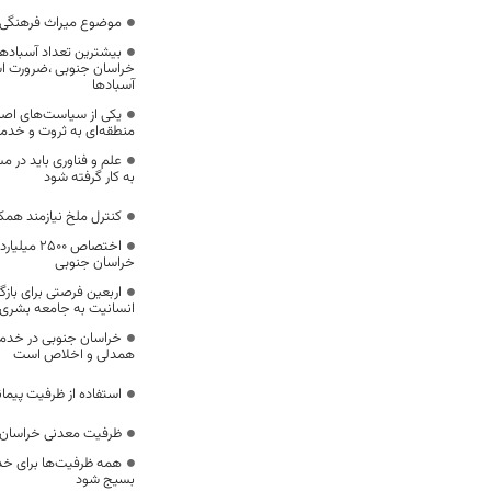
موضوع میراث فرهنگی،
بیشترین تعداد آسبادها
خراسان جنوبی ،ضرورت است
آسبادها
یکی از سیاست‌های اصل
منطقه‌ای به ثروت و خد
علم و فناوری باید در م
به کار گرفته شود
کنترل ملخ نیازمند همک
اختصاص 500
خراسان جنوبی
اربعین فرصتی برای با
انسانیت به جامعه بشری
خراسان جنوبی در خدمت‌
همدلی و اخلاص است
استفاده از ظرفیت پیمان
ظرفیت معدنی خراسان 
همه ظرفیت‌ها برای خدم
بسیج شود