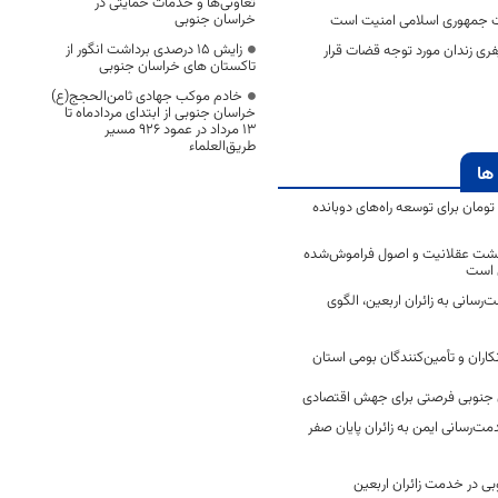
تعاونی‌ها و خدمات حمایتی در
خراسان جنوبی
مت جمهوری اسلامی امنیت است
زایش ۱۵ درصدی برداشت انگور از
 زندان مورد توجه قضات قرار
تاکستان های خراسان جنوبی
خادم موکب جهادی ثامن‌الحجج(ع)
خراسان جنوبی از ابتدای مردادماه تا
۱۳ مرداد در عمود ۹۲۶ مسیر
طریق‌العلماء
ها
2 میلیارد تومان برای توسعه راه‌های دوبانده
زگشت عقلانیت و اصول فراموش‌شده
 است
رسانی به زائران اربعین، الگوی
کاران و تأمین‌کنندگان بومی استان
جنوبی فرصتی برای جهش اقتصادی
ت‌رسانی ایمن به زائران پایان صفر