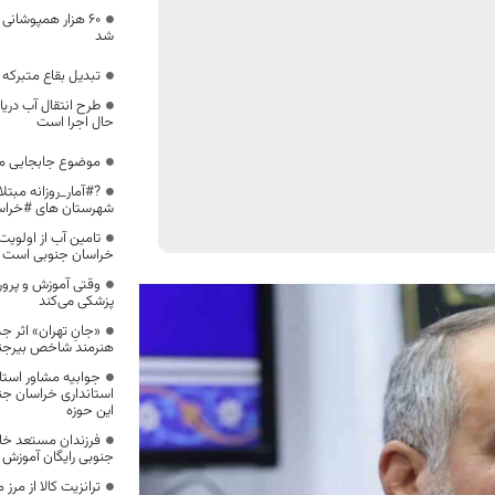
60 هزار همپوشانی
شد
تبدیل بقاع متبرکه
طرح‌ انتقال آب دری
حال اجرا است
موضوع جابجایی م
?#آمار_روزانه مبتل
شهرستان های #خراس
تامین آب از اولویت
خراسان جنوبی است
وقتی آموزش و پرور
پزشکی می‌کند
«جانِ تهران» اثر
هنرمند شاخص بیرجندی
جوابیه مشاور استان
استانداری خراسان جن
این حوزه
فرزندان مستعد خا
جنوبی رایگان آموزش ه
ترانزیت کالا از مر