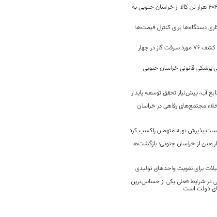
جابه‌جایی 2 میلیون و 404 هزار تن کالا از خراسان جنوبی به
ری دستگاه‌ها برای کنترل قیمت‌ها
رفع 40 هزار نشتی گاز و کشف 76 مورد سرقت گاز در چهار
 پزشکی قانونی خراسان جنوبی
ع آب، پیش‌نیاز تحقق توسعه پایدار
لاء مجتمع‌های رفاهی در خراسان
خست پذیرش توبه متهمان راکسب کرد
 هزار زائر اربعین از خراسان جنوبی؛ بازگشت‌ها
یلات برای تقویت واحدهای تولیدی
در شرایط فعلی یکی از حساس‌ترین
های دولت است