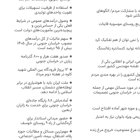
استفاده از ظرفیت تسهیلات برای
 با مشارکت مردم/ الگوهای
تقویت واحدهای تولیدی
کثیر شود
وصول درآمدهای عمومی در شرایط
۵۰۰ متر مربع روستای موسویه قاینات
فعلی یکی از حساس‌ترین و
پیچیده‌ترین مأموریت‌های دولت است
سهم مالیات از کل درآمدهای
ا نمی توان از هم تفکیک کرد
مصوب خراسان جنوبی در سال ۱۴۰۵
بیش از ۹۵ درصد است
خانه تولید کنسانتره زغالسنگ
صدور هفت هزار و ۸۰۰ گذرنامه
زیارتی در خراسان جنوبی
 ایرانی و انقلابی یکی از
ید نقشه مهندسی کشور است
۱۲ پرواز فرودگاه بین المللی شهید
کاوه در هفته دوم مرداد
ول کشوری را در بهره مندی مردم
ده است
ملت ایران باید با هوشیاری در برابر
توطئه‌های دشمنان، مسیر انقلاب
 در مورد مسائل مهمی از جمله
اسلامی را ادامه دهد.
ل آب در خراسان جنوبی تصمیمات
آماده‌باش ۸۸ پایگاه جاده‌ای
خراسان جنوبی برای خدمت به زائران
 و موزه شهر آماده افتتاح است
اربعین
یحی ویژه بانوان نیاز به اعتبار
حضور میدانی استاندار برای
گره‌گشایی از راه ۹ روستای خوسف
ت مرغ ممنوعیت خروج مرغ زنده
مهم‌ترین مسائل و مطالبات حوزه
رفاه، اشتغال، بیمه، تأمین اجتماعی،