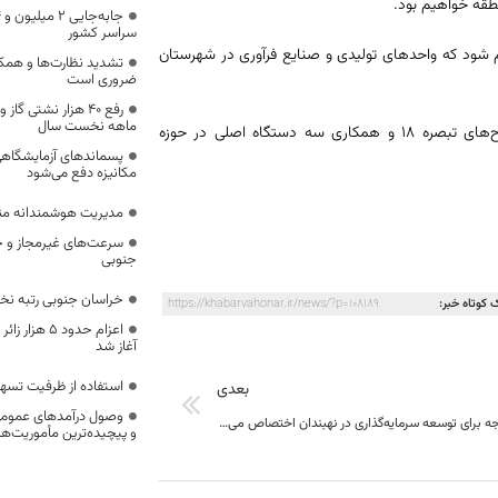
طقه خواهیم بود.
سراسر کشور
هم شود که واحدهای تولیدی و صنایع فرآوری در شهرستان
تشدید نظارت‌ها و همکا
ضروری است
ماهه نخست سال
استاندار در پایان اظهار داشت: به‌روزرسانی سند توسعه شهرستان، اجرای طرح‌های تبصره ۱۸ و همکاری سه دستگاه اصلی در حوزه
پسماندهای آزمایشگاهی
مکانیزه دفع می‌شود
مدیریت هوشمندانه مناب
سرعت‌های غیرمجاز و خ
جنوبی
خراسان جنوبی رتبه ن
 کوتاه خبر:
https://khabarvahonar.ir/news/?p=108189
اعزام حدود 5
آغاز شد
استفاده از ظرفیت تسه
بعدی
وصول درآمدهای عمومی 
منابع قابل توجه برای توسعه سرمایه‌گذاری در نهبندان اختصاص می‌یابد
و پیچیده‌ترین مأموریت‌