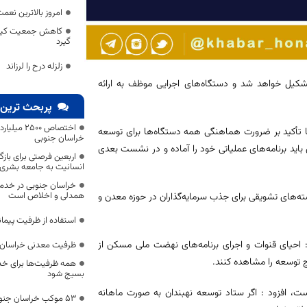
امروز بالاترین نع
کاهش جمعیت کیفری
گیرد
زلزله درح را لرزاند
 تشکیل خواهد شد و دستگاه‌های اجرایی موظف به ارائه
پربحث ترین 
اختصاص 500
تأکید بر ضرورت هماهنگی همه دستگاه‌ها برای توسعه
خراسان جنوبی
باید برنامه‌های عملیاتی خود را آماده و در نشست بعدی
اربعین فرصتی برای با
انسانیت به جامعه بشری
خراسان جنوبی در خدمت‌
همدلی و اخلاص است
ته‌های تشویقی برای جذب سرمایه‌گذاران در حوزه معدن و
استفاده از ظرفیت پیمان
 احیای قنوات و اجرای برنامه‌های نهضت ملی مسکن از
ظرفیت معدنی خراسان 
ج توسعه را مشاهده کنند.
همه ظرفیت‌ها برای خدم
بسیج شود
است، افزود : اگر ستاد توسعه نهبندان به صورت ماهانه
53 موکب خراسان جنوبی در خدمت زائران اربعین