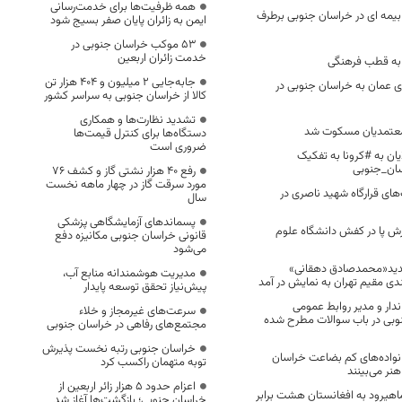
همه ظرفیت‌ها برای خدمت‌رسانی
 بیمه ای در خراسان جنوبی برطرف
ایمن به زائران پایان صفر بسیج شود
53 موکب خراسان جنوبی در
خدمت زائران اربعین
 به قطب فرهنگی
جابه‌جایی 2 میلیون و 404 هزار تن
ای عمان به خراسان جنوبی در
کالا از خراسان جنوبی به سراسر کشور
تشدید نظارت‌ها و همکاری
عتمدیان مسکوت شد
دستگاه‌ها برای کنترل قیمت‌ها
ضروری است
ایان به #کرونا به تفکیک
ان_جنوبی
رفع 40 هزار نشتی گاز و کشف 76
مورد سرقت گاز در چهار ماهه نخست
‌های قرارگاه شهید ناصری در
سال
پسماندهای آزمایشگاهی پزشکی
ش پا در کفش دانشگاه علوم
قانونی خراسان جنوبی مکانیزه دفع
می‌شود
 جدید«محمدصادق دهقانی»
مدیریت هوشمندانه منابع آب،
 مقیم تهران به نمایش در آمد
پیش‌نیاز تحقق توسعه پایدار
دار و مدیر روابط عمومی
سرعت‌های غیرمجاز و خلاء
وبی در باب سوالات مطرح شده
مجتمع‌های رفاهی در خراسان جنوبی
خراسان جنوبی رتبه نخست پذیرش
نواده‌های کم بضاعت خراسان
توبه متهمان راکسب کرد
نر می‌بینند
اعزام حدود 5 هزار زائر اربعین از
ز ماهیرود به افغانستان هشت برابر
خراسان جنوبی؛ بازگشت‌ها آغاز شد