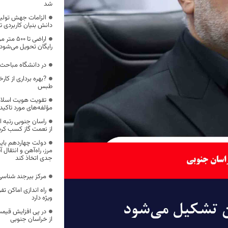
شد
الزامات جهش تولید
دانش بنیان کاربردی ت
اراضی تا 
رایگان تحویل می‌شود
در دانشگاه مباحث ر
?بهره برداری از کار
طبس
تقویت هویت اسلامی،
مؤلفه‌های مورد تاک
راسان جنوبی رتبه ا
از نعمت گاز کسب کر
دولت چهاردهم باید
مرز، راه‌آهن و انتقا
جدی اتخاذ کند
مرکز بیرجند شناسی
راه اندازی اماکن تفر
ویژه دارد
در پی افزایش قیم
از خراسان جنوبی