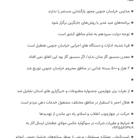
مدارس خراسان جنوبی مجوز بازگشایی مستمر را ندارند
برنامه‌های عید غدیر با روش‌‎های جایگزین برگزار شود
توجه دولت سیزدهم به تمام مناطق کشور است
فردا شنبه، ادارات و دستگاه های اجرایی خراسان جنوبی تعطیل است
معدن سنسور گاز متان ندارد/ اگر سنسور گاز بود این اتفاق نمی افتاد
۲ هزار و ۵۰۰ بسته غذایی در مناطق محروم خراسان جنوبی توزیع شد
از نفرات برتر چهارمین جشنواره مطبوعات و خبرگزاری های استان تجلیل شد
هلال احمر با استقرار در مناطق مختلف، مشغول خدمات دهی مردم است
حرکت در چهارچوب انقلاب و اسلام، راه دور ماندن از تهدید‌ها
شرایط و مقررات شرکت در سوگواره عکس مولای عطشان ارسال آثار به
09355614909
راست‌آزمایی عملکرد مسؤولان ورزشی از منظر رسانه‌های خراسان‌جنوبی انجام