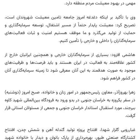
مهمی در بهبود معیشت مردم منطقه دارد.
وی با تأکید بر اینکه دغدغه امروز جامعه تامین معیشت شهروندان است،
تصریح کرد: معیشت پایدار حتماً از مسیر اشتغال، توسعه سرمایه‌گذاری و
حمایت از تولید می‌گذرد و ما موظف هستیم امنیت و ثبات فعالیت‌های
سرمایه‌گذاران را داخلی و خارجی را تأمین کنیم.
هاشمی افزود: بسیاری از سرمایه‌گذاران خارجی و همچنین ایرانیان خارج از
کشور علاقه‌مند به فعالیت در ایران هستند و باید فرصت‌ها و ظرفیت‌های
موجود به صورت هدفمند به این آنان معرفی شود تا زمینه سرمایه‌گذاری آنان
در کشور فراهم شود.
زهرا بهروزآذر، معاون رئیس‌جمهور در امور زنان و خانواده، صبح امروز (دوشنبه)
در سفر یکروزه به خراسان جنوبی در بدو ورود به فرودگاه بین‌المللی شهید کاوه
بیرجند، مورد استقبال استاندار خراسان جنوبی و جمعی از مسئولان استانی قرار
گرفت.
غبارروبی گلزار شهدا، افتتاح پروژه تولید گندله آهن و شمش چدن، افتتاح
کشتارگاه صنعتی طیور، بهره‌برداری از پارک بانوان و دیدار با خانواده شهید