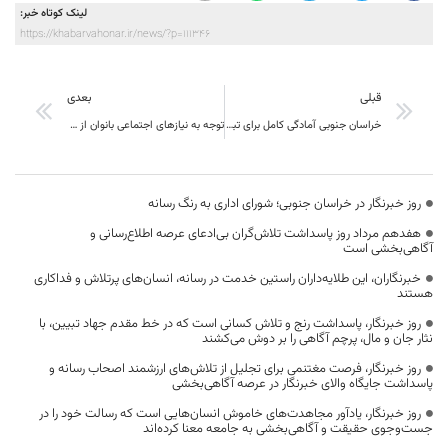
لینک کوتاه خبر:
https://khabarvahonar.ir/news/?p=111346
قبلی
بعدی
خراسان جنوبی آمادگی کامل برای تبدیل شدن به یکی از قطب‌های توسعه پایدار در کشور را دارد
توجه به نیازهای اجتماعی بانوان از اولویت‌های دولت چهاردهم است
روز خبرنگار در خراسان جنوبی؛ شورای اداری به رنگ رسانه
هفدهم مرداد روز پاسداشت تلاش‌گران بی‌ادعای عرصه اطلاع‌رسانی و
آگاهی‌بخشی است
خبرنگاران، این طلایه‌داران راستین خدمت در رسانه، انسان‌های پرتلاش و فداکاری
هستند
روز خبرنگار، پاسداشت رنج و تلاش کسانی است که در خط مقدم جهاد تبیین، با
نثار جان و مال، پرچم آگاهی را بر دوش می‌کشند
روز خبرنگار، فرصت مغتنمی برای تجلیل از تلاش‌های ارزشمند اصحاب رسانه و
پاسداشت جایگاه والای خبرنگار در عرصه آگاهی‌بخشی
روز خبرنگار، یادآور مجاهدت‌های خاموش انسان‌هایی است که رسالت خود را در
جست‌وجوی حقیقت و آگاهی‌بخشی به جامعه معنا کرده‌اند