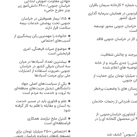
جهادی معاونت آموزش ابتدایی
نه سیمان باقران
خراسان جنوبی/ ۴۶۰۰ دانش‌آموز زیر
چتر «طرح حامی»
فردوس در همایش سرمایه گذاری
 شرق کشور
۱۸۵ بیمار هموفیلی در خراسان
جنوبی تحت پوشش خدمات بیمه
خراسان جنوبی محور توسعه
سلامت قرار دارند
است
خانواده را مهمترین رکن پیشگیری از
 کار در خراسان جنوبی فاقد
آسیب‌های اجتماعی
موضوع میراث فرهنگی، امری
فرابخشی است
یرجند و چالش شفافیت
بیشترین تعداد آسبادها در میان
شتی را جدی بگیرند و از خانه
سه استان شرقی کشور در خراسان
 توصیه های اعلام شده
جنوبی ،ضرورت استفاده از اعتبارات
ملی برای مرمت آسبادها
یلیارد تومان برای حمایت از
سان جنوبی
یکی از سیاست‌های اصلی جهاد
دانشگاهی تبدیل مزیت‌های منطقه‌ای
ستان های با وضعیت پرخطر
به ثروت و خدمت به مردم است
ی
علم و فناوری باید در مسیر خدمت
ت قدردانی از زحمات خادمان
به انسان و مقابله با ظلم به کار گرفته
شود
کشاورزی خراسان‌جنوبی :از
کنترل ملخ نیازمند همکاری
ابتدای سال تولید9700 تن محصول گلخانه ای را در
فرامنطقه‌ای است
اختصاص 2500 میلیارد تومان برای
توسعه راه‌های دوبانده خراسان جنوبی