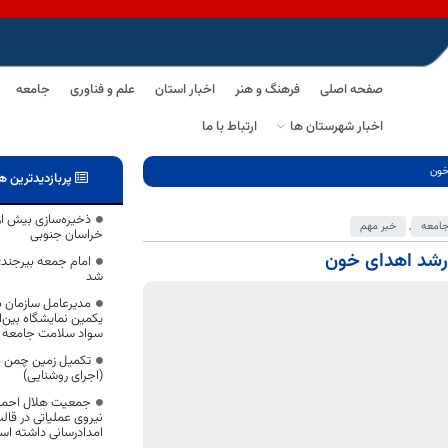
صفحه اصلی
فرهنگ و هنر
اخبار استان
علم و فناوری
جامعه
اخبار شهرستان ها
ارتباط با ما
خون
پربازدیدترین ه
امعه
,
خبر مهم
خراسان جنوبی
 رشد اهدای خون
امام جمعه بیرجند: 
شد
مدیرعامل سازمان ب
یکمین نمایشگاه بین‌ا
سواد سلامت جامعه با
تکمیل زمین چمن م
(اجرای روشنایی)
امدادرسانی داشته ا