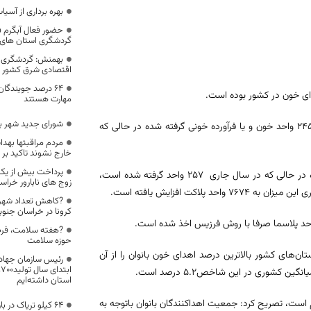
بهره برداری از آسیاب شماره ۲ کارخا
حضور فعال آبگرم 
گردشگری استان های
بهمنش: گردشگری 
اقتصادی شرق کشور 
۶۴ درصد جویندگان
مهارت هستند
شورای جدید شهر ب
ابراهیم میری مقدم اظهار کرد: در بازه زمانی ۱۰ ماهه سال گذشته، ۱۷ هزار و ۲۴۵ واحد خون و یا فرآورده خونی گرفته شده در حالی که
مردم مراقبتها بهدا
خارج نشوند تاکید بر
پرداخت بیش از یک م
وی با بیان اینکه در این مدت در سال گذشته، ۱۸۶ واحد پلاکت فرزیس اخذ شده در حالی که در سال جاری ۲۵۷ واحد گرفته شده است،
زوج‌ های نابارور خرا
?کاهش تعداد شهر
کرونا در خراسان جنوب
?هفته سلامت، فرص
حوزه سلامت
ن‌های کشور بالاترین درصد اهدای خون بانوان را از آن
رئیس سازمان جهاد 
استان داشته‌ایم
م است، تصریح کرد: جمعیت اهداکنندگان بانوان باتوجه به
64 کیلو تریاک در بار”سبوس” کشف شد