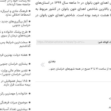
که رسالت خود را در جس
سخنگوی سازمان انتقال خون ایران نیز اعلام کرد: بیشترین میزان رشد در شاخص اهدای خون بانوان در ۱۰ ماهه سال ۱۳۹۹ در استان‌های
جامعه معنا کرده‌اند
بالاترین شاخص اهدای خون بانوان در کشور مربوط به
فرهنگ مادی و لیبرال‌د
انحطاط اخلاقی ندارد
با هشت درصد بوده است. شاخص اهدای خون بانوان در
آغاز پیگیری‌های جدید ب
خراسان جنوبی
طرح پزشک خانواده و 
هزینه‌های درمان از سوی
سخت‌ترین شرایط پس از 
 کوتاه خبر:
https://khabarvahonar.ir/news/?p=53700
گذاشتیم
هفته دولت بهترین فرص
بعدی
یشتازی خراسان جنوبی د
منع تردد شبانه از ساعت ۲۱ تا ۳ صبح در همه شهرهای خراسان جنوبی اعمال شود
تقدیر مقام عالی وزارت
ابتدایی خراسان جنوبی/ ۴۶۰۰ دانش‌آموز زیر چتر «طرح حامی»
۱۸۵ بیمار هموفیلی
بیمه سلامت قرار دارند
خانواده را مهمترین رک
ت
موضوع میراث فرهنگی،
د
بیشترین تعداد آسبادها