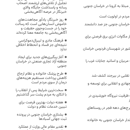
تجلیل از تلاش‌های ارزشمند اصحاب
رسانه و پاسداشت جایگاه والای
خبرنگار در عرصه آگاهی‌بخشی
مردم در اولویت است
روز خبرنگار، یادآور مجاهدت‌های
خاموش انسان‌هایی است که رسالت
 خراسان جنوبی جز صد دانشمند
خود را در جست‌وجوی حقیقت و
آگاهی‌بخشی به جامعه معنا کرده‌اند
 بیش از ۲ هزار مگاوات انرژی برق فرصتی برای
فرهنگ مادی و لیبرال‌دموکراسی
نتیجه‌ای جز فساد و انحطاط اخلاقی
شور در شهرستان فردوس خراسان
ندارد
آغاز پیگیری‌های جدید برای ایجاد
مربیان و اساتید جنایات غرب را
منطقه آزاد تجاری صنعتی در خراسان
جنوبی
طرح پزشک خانواده و نظام ارجاع
کاهش پرداخت مستقیم هزینه‌های
درمان از سوی مردم است
جهادی و انقلابی برای توسعه و
سخت‌ترین شرایط پس از انقلاب را
با اتکای به مردم پشت سر گذاشتیم
۱ مگاوات ظرفیت نیروگاه خورشیدی در
هفته دولت بهترین فرصت برای
تبیین خدمات نظام و دولت
درصد طرح‌های دهه فجر در روستاهای
یشتازی خراسان جنوبی در پرونده
ثبت جهانی آسبادها
ر خراسان جنوبی به خانواده
تقدیر مقام عالی وزارت از عملکرد