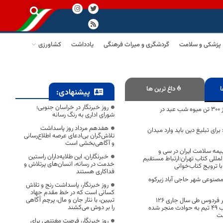
پزشکی و سلامت
گردشگری و میراث فرهنگی
یادداشت
کشاورزی
ا
داغ ترین ها
پیشنهادی:
روز خبرنگار در خراسان جنوبی؛
ذخیره‌سازی بیش از ۳۰۰ تن میوه شب عید در
شورای اداری به رنگ رسانه
هفدهم مرداد روز پاسداشت
برای تبلیغ دین باید وارد میدان
تلاش‌گران بی‌ادعای عرصه اطلاع‌رسانی
و آگاهی‌بخشی است
یمه سلامت ایران در سی و
خبرنگاران، این طلایه‌داران راستین
لمللی کتاب تهران:ارتباط مستقیم
خدمت در رسانه، انسان‌های پرتلاش و
 ترویج کتاب‌خوانی
فداکاری هستند
صنوعی شهر حاجی آباد زیرکوه
روز خبرنگار، پاسداشت رنج و تلاش
کسانی است که در خط مقدم جهاد
تبیین، با نثار جان و مال، پرچم آگاهی
جمعیت هلال احمر فردوس طی سال جاری 126
را بر دوش می‌کشند
نیروی عملیاتی در قالب 49 تیم به حوادث منجر شده
ست
روز خبرنگار، فرصت مغتنمی برای