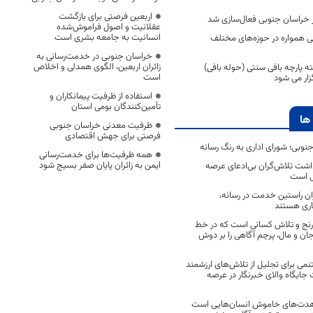
اربعین فرصتی برای بازگشت
عقلانیت و اصول فراموش‌شده
انسانیت به جامعه بشری است
 همواره در حوزه‌های مختلف
خراسان جنوبی در خدمت‌رسانی به
زائران اربعین، الگوی همدلی و اخلاص
پارچه بافی سنتی (حوله بافی)
است
زار می شود
استفاده از ظرفیت پیمانکاران و
تأمین‌کنندگان بومی استان
ها
ظرفیت معدنی خراسان جنوبی
فرصتی برای جهش اقتصادی
جنوبی؛ شورای اداری به رنگ رسانه
همه ظرفیت‌ها برای خدمت‌رسانی
ایمن به زائران پایان صفر بسیج شود
اشت تلاش‌گران بی‌ادعای عرصه
ی است
اران راستین خدمت در رسانه،
اری هستند
 رنج و تلاش کسانی است که در خط
 جان و مال، پرچم آگاهی را بر دوش
نمی برای تجلیل از تلاش‌های ارزشمند
ایگاه والای خبرنگار در عرصه
مجاهدت‌های خاموش انسان‌هایی است