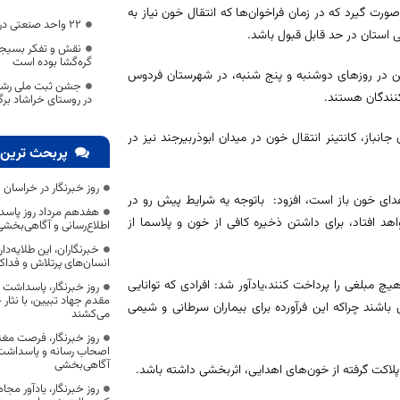
 صورت گیرد که در زمان فراخوان‌ها که انتقال خون نیاز به
۲۲ واحد صنعتی در خراسان جنوبی فعال‌سازی شد
ی استان در حد قابل قبول باشد.
نقش و تفکر بسیجی
گره‌گشا بوده است
ین در روزهای دوشنبه و پنج شنبه، در شهرستان فردوس
جشن ثبت ملی رشته 
نندگان هستند.
در روستای خراشاد برگ
نباز، کانتینر انتقال خون در میدان ابوذربیرجند نیز در
پربحث ترین 
روز خبرنگار در خراسان 
اهدای خون باز است، افزود: باتوجه یه شرایط پیش رو در
هفدهم مرداد روز پاسد
هد افتاد، برای داشتن ذخیره کافی از خون و پلاسما از
اطلاع‌رسانی و آگاهی‌بخش
خبرنگاران، این طلایه‌د
انسان‌های پرتلاش و فداک
هیچ مبلغی را پرداخت کنند،یادآور شد: افرادی که توانایی
روز خبرنگار، پاسداشت
مقدم جهاد تبیین، با نثار
س باشند چراکه این فرآورده برای بیماران سرطانی و شیمی
می‌کشند
روز خبرنگار، فرصت مغت
اصحاب رسانه و پاسداشت ج
آگاهی‌بخشی
روز خبرنگار، یادآور 