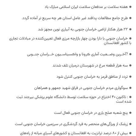
هفته سلامت بر مدفعان سلامت ایران اسلامی مبارک باد
طرح جامع مطالعات پدافند غیر عامل استان هر چه سریع تر آماده گردد.
22 هزار هکتار اراضی خراسان جنوبی به آبیاری نوین مجهز شد
خراسان جنوبی با دارا بودن چهار بازارچه مرزی فعال تعیین‌کننده در مبادلات تجاری
با کشور افغانستان
?آخـرین وضــعیت آماری ڪرونا و واڪسیناسـیون خــراسان جنــوبی
سه هزار قطعه مرغ در شهرستان درمیان تلف شدند
تردد از مناطق قرمز به خراسان جنوبی کنترل شود
سوگواری مردم خراسان جنوبی در فراق شهید جمهور و همراهان
: تاکنون ۴۰ اختراع در حوزه سلامت توسط دانشگاه علوم پزشکی بیرجند ثبت
شده است
پنج شعبه صلح یاری در خراسان جنوبی فعال است
زرشک از ویژگی‌های منحصر به فرد گردشگری در سرزمین خراسان جنوبی است
بیش از ۸۰ درصد ترانزیت به افغانستان و کشورهای آسیای میانه از راه‌های