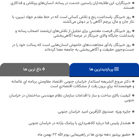
خبرنگاران، این طلایه‌داران راستین خدمت در رسانه، انسان‌های پرتلاش و فداکاری
هستند
روز خبرنگار، پاسداشت رنج و تلاش کسانی است که در خط مقدم جهاد تبیین، با
نثار جان و مال، پرچم آگاهی را بر دوش می‌کشند
روز خبرنگار، فرصت مغتنمی برای تجلیل از تلاش‌های ارزشمند اصحاب رسانه و
پاسداشت جایگاه والای خبرنگار در عرصه آگاهی‌بخشی
روز خبرنگار، یادآور مجاهدت‌های خاموش انسان‌هایی است که رسالت خود را در
جست‌وجوی حقیقت و آگاهی‌بخشی به جامعه معنا کرده‌اند
پربازدیدترین ها
داغ ترین ها
دکتر مروج الشریعه استاندار خراسان جنوبی :اقتصاد مقاومتي برنامه اي عالمانه
و هوشمندانه براي برون رفت از مشكلات اقتصادي است
کیفیت بالای ساخت و ساز با اقدامات سازمان نظام مهندسی ساختمان در خراسان
جنوبی
جایزه ویژه صندوق کارآفرین امید خراسان جنوبی
هشدار پلیس فتا درباره کلاهبرداری با پیامک یارانه در خراسان جنوبی
حضور پرشور دهه نودی ها در راهپیمایی یوم الله 22 بهمن ماه