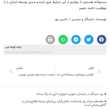
مسئولانه هستیم تا بتوانیم از این شرایط عبور کرده و مسیر توسعه استان را با
موفقیت ادامه دهیم.
نویسنده ،خبرنگار و سردبیر: ا .حسن پور
لینک کوتاه خبر:
https://khabarvahonar.ir/news/?p=111871
قبلی
بعدی
افزایش پروژه‌های سرمایه‌گذاری خارجی و تحقق ۱۰۳ درصدی تسهیلات تبصره ۱۸ در خراسان جنوبی
حمایت از واحدهای تولیدی مهمترین اولویت کارگروه تسهیل در خراسان جنوبی
روز خبرنگار در خراسان جنوبی؛ شورای اداری به رنگ رسانه
هفدهم مرداد روز پاسداشت تلاش‌گران بی‌ادعای عرصه اطلاع‌رسانی و
آگاهی‌بخشی است