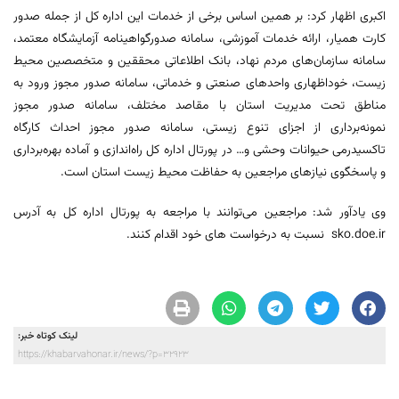
اکبری اظهار کرد: بر همین اساس برخی از خدمات این اداره کل از جمله صدور
کارت همیار، ارائه خدمات آموزشی، سامانه صدورگواهینامه آزمایشگاه معتمد،
سامانه سازمان‌های مردم نهاد، بانک اطلاعاتی محققین و متخصصین محیط
زیست، خوداظهاری واحدهای صنعتی و خدماتی، سامانه صدور مجوز ورود به
مناطق تحت مدیریت استان با مقاصد مختلف، سامانه صدور مجوز
نمونه‌برداری از اجزای تنوع زیستی، سامانه صدور مجوز احداث کارگاه
تاکسیدرمی حیوانات وحشی و… در پورتال اداره کل راه‌اندازی و آماده بهره‌برداری
و پاسخگوی نیازهای مراجعین به حفاظت محیط زیست استان است.
وی یادآور شد: مراجعین می‌توانند با مراجعه به پورتال اداره کل به آدرس
sko.doe.ir نسبت به درخواست های خود اقدام کنند.
لینک کوتاه خبر:
https://khabarvahonar.ir/news/?p=32923