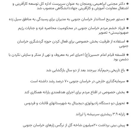
دکتر مجتبی ابراهیمی رومنجان به عنوان سرپرست اداره کل توسعه کارآفرینی و
اشتغال معاونت آموزش و کارآفرینی جهاددانشگاهی منصوب شد
دستور صریح استاندار خراسان جنوبی به مدیران برای رسیدگی به مناطق سیل زده
فریاد خشم مردم خراسان جنوبی در محکومیت محاصره غزه و جنایات رژیم
صهیونیستی+ تصویر
استفاده از ظرفیت بخش خصوصی برای فعال کردن حوزه گردشگری خراسان
جنوبی
فلسفه قیام امام حسین(ع) احیای امر به معروف و نهی از منکر و سازش نکردن با
دشمن بود
باغ تاریخی رحیم‌آباد بیرجند بعد از دو سال بازگشایی شد
سرمایه‌گذاری خارجی در خراسان جنوبی ۷۰ درصد رشد داشته است
بخش خصوصی در اقناع مردم برای اجرای هدفمندی یارانه همکاری کند
تحویل دو دستگاه رادیولوژی دیجیتال به شهرستانهای قائنات و فردوس
زلزله 3.9 ریشتری سربیشه را لرزاند
پیش بینی برداشت ۲۰میلیون شاخه گل از نرگس زار‌های خراسان جنوبی