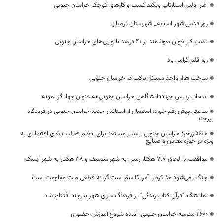
آغاز اولین استارتاپ ویکند کسب و کار‌های کوچک خراسان جنوبی
روز قدس شهر اسدیه_ شهرستان درمیان
نصب کارتخوان هوشمند در ۴۱ درصد نانوایی‌های خراسان جنوبی
روز قلم گرامی باد
ساخت هزار واحد مسکن برکت در خراسان جنوبی
انتخاب رییس جهاددانشگاهی خراسان جنوبی به عنوان جهادگر نمونه
ساعتی پیش رقم خورد؛ استقبال از استاندار جدید خراسان جنوبی در فرودگاه
بیرجند
خطه زرخیز خراسان جنوبی، بسیار مستعد برای انجام فعالیت های اقتصادی به
ویژه در حوزه معادن و صنایع
موافقت با الحاق ۷.۷ هکتار زمین به شهر شوسف و ۳۸ هکتار به شهر آیسک
جنگ نمی‌شود مذاکره با آمریکا سمّ است گزینه قطعی ملت مقاومت است
نمایشگاه “قرآن کتاب زندگی” در فرهنگ سرای شهر بیرجند افتتاح شد
۲۶۰۰ مدرسه خراسان جنوبی؛ آماده شروع آموزش حضوری