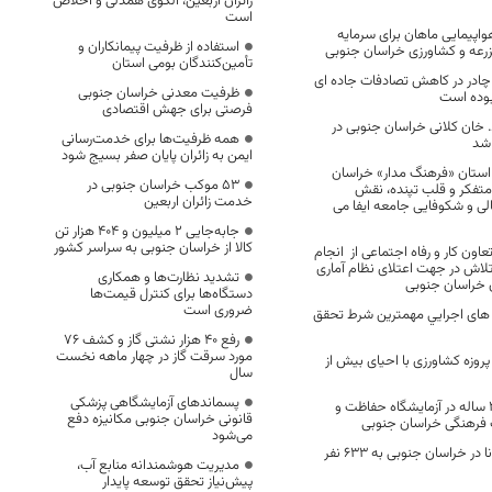
زائران اربعین، الگوی همدلی و اخلاص
است
پیمایی ماهان برای سرمایه
استفاده از ظرفیت پیمانکاران و
رعه و کشاورزی خراسان جنوبی
تأمین‌کنندگان بومی استان
 38 سیاه چادر در کاهش تصادفات جاده ای
ظرفیت معدنی خراسان جنوبی
بوده است
فرصتی برای جهش اقتصادی
خان کلانی خراسان جنوبی در
همه ظرفیت‌ها برای خدمت‌رسانی
 شد
ایمن به زائران پایان صفر بسیج شود
 استان «فرهنگ مدار» خراسان
53 موکب خراسان جنوبی در
 متفکر و قلب تپنده، نقش
خدمت زائران اربعین
ی و شکوفایی جامعه ایفا می
جابه‌جایی 2 میلیون و 404 هزار تن
کالا از خراسان جنوبی به سراسر کشور
عاون کار و رفاه اجتماعی از انجام
تلاش در جهت اعتلای نظام آماری
تشدید نظارت‌ها و همکاری
 خراسان جنوبی
دستگاه‌ها برای کنترل قیمت‌ها
ضروری است
 های اجرايي مهمترين شرط تحقق
رفع 40 هزار نشتی گاز و کشف 76
مورد سرقت گاز در چهار ماهه نخست
فتتاح بیش از 800 پروزه کشاورزی با احیای بیش از
سال
پسماندهای آزمایشگاهی پزشکی
مرمت عقدنامه 200 ساله در آزمایشگاه حفاظت و
قانونی خراسان جنوبی مکانیزه دفع
 فرهنگی خراسان جنوبی
می‌شود
تعداد مبتلایان کرونا در خراسان جنوبی به 633 نفر
مدیریت هوشمندانه منابع آب،
پیش‌نیاز تحقق توسعه پایدار