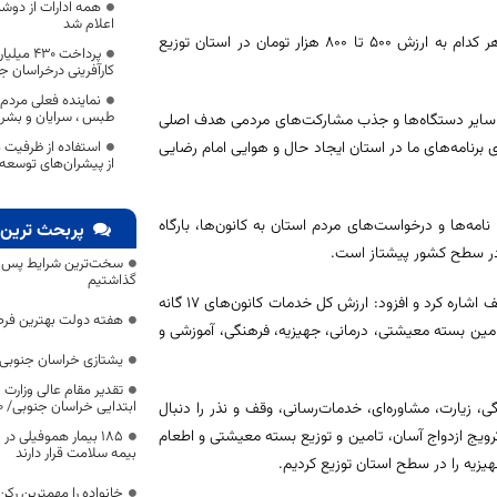
اعلام شد
ابراهیمی گفت: همچنین به مناسبت دهه کرامت هزار و ۵۰۰ بسته معیشتی هر کدام به ارزش ۵۰۰ تا ۸۰۰ هزار تومان در استان توزیع
پرداخت 0
کارآفرینی درخراسان ج
نماینده فعلی مرد
طبس ، سرایان و بشر
با سایر دستگاه‌ها و جذب مشارکت‌های مردمی هدف اصلی
برنامه‌های ما در استان ایجاد حال و هوایی امام رضایی
استفاده از ظرفیت م
از پیشران‌های توسعه
مه‌ها و درخواست‌های مردم استان به کانون‌ها، بارگاه
پربحث ترین 
در سطح کشور پیشتاز است.
سخت‌ترین شرایط پس از 
گذاشتیم
وی در بخش دیگری از سخنانش به فعالیت‌های این مجموعه در حوزه‌های مختلف اشاره کرد و افزود: ارزش کل خدمات کانون‌های ۱۷ گانه
هفته دولت بهترین فرص
 زمینه تامین بسته معیشتی، درمانی، جهیزیه، فرهنگی، آموزشی و
یشتازی خراسان جنوبی د
تقدیر مقام عالی وزارت
ابتدایی خراسان جنوبی/ ۴۶۰۰ دانش‌آموز زیر چتر «طرح حامی»
ی، زیارت، مشاوره‌ای، خدمات‌رسانی، وقف و نذر را دنبال
ویج ازدواج آسان، تامین و توزیع بسته معیشتی و اطعام
۱۸۵ بیمار هموفیلی
بیمه سلامت قرار دارند
خانواده را مهمترین رک