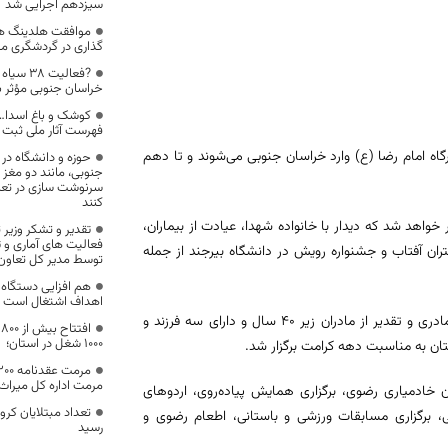
سیزدهم اجرایی شد
موافقت هلدینگ هوا
گذاری در گردشگری مز
?فعالیت
خراسان جنوبی مؤثر 
کوشک و باغ اسدا… 
فهرست آثار ملی ثبت
رگاه امام رضا (ع) وارد خراسان جنوبی می‌شوند و تا دهم
حوزه و دانشگاه در
جنوبی، مانند دو مغز
سرنوشت سازی در تعال
کنند
ن برگزار خواهد شد که دیدار با خانواده شهدا، عیادت از بیماران،
تقدیر و تشکر وزیر ت
فعالیت های آماری و 
ان آفتاب و جشنواره رویش در دانشگاه بیرجند از جمله
توسط مدیر کل تعاون
هم افزایی دستگاه
اهداف اشتغال است
مدیر کانون‌های خدمت رضوی خراسان‌ جنوبی با اشاره به برگزاری برنامه شکوه مادری و تقدیر از مادران زیر ۴۰ سال و دارای سه فرزند و
ا
1000 شغل در استان؛
تان به مناسبت دهه کرامت برگزار شد.
مرمت اداره کل میراث
ن خادمیاری رضوی، برگزاری همایش پیاده‌روی، اردوهای
۱۷ گانه رضوی، ایستگاه صلواتی، برگزاری مسابقات ورزشی و باستانی، اطعام رضوی و
رسید