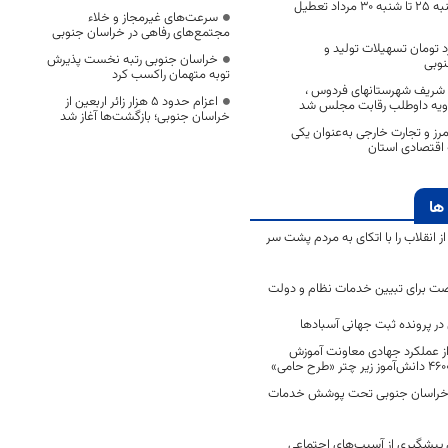
همه ادارات از دوشنبه ۲۵ تا شنبه ۳۰ مرداد تعطیل
سرعت‌های غیرمجاز و خلاء
مجتمع‌های رفاهی در خراسان جنوبی
43 میلیارد تومان تسهیلات تولید و
خراسان جنوبی رتبه نخست پذیرش
نوبی
توبه متهمان راکسب کرد
م شریف شهرستانهای فردوس ،
اعزام حدود 5 هزار زائر اربعین از
ویه داوطلب رقابت مجلس شد
خراسان جنوبی؛ بازگشت‌ها آغاز شد
رز و تجارت خارجی به‌عنوان یکی
 اقتصادی استان
ها
انقلاب را با اتکای به مردم پشت سر
ت برای تبیین خدمات نظام و دولت
ر پرونده ثبت جهانی آسبادها
 از عملکرد جهادی معاونت آموزش
 در خراسان جنوبی تحت پوشش خدمات
ن پیشگیری از آسیب‌های اجتماعی