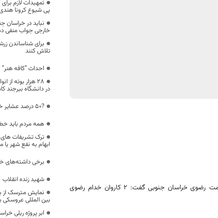
تمهیدات لازم برای 
پی شیوع کرونا هندی
نباید در خراسان جن
خارجی جواب منفی دهی
برای شناساندن زر
تلاش کنند
احداث “کافه هنر” و
28 هزار بوته از
در دانشگاه بیرجند 
?۵۰ درصد عشایر خراسان جنوبی آب شرب ندارند
همه مردم باید خطر 
ترک تشریفات های ش
ابهام به نفع شهر یا م
برخی داشته‌های خر
شهید زنده انقلاب
مدیر کانون‌های خدمت رضوی خراسان‌ جنوبی گفت: ۲ کاروان خدام رضوی
نمایش مترسک از ب
بین المللی عروسکی یو
ابر پروژه ریلی خر