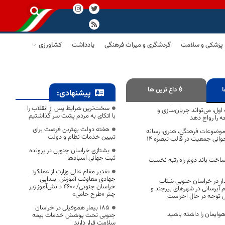
پزشکی و سلامت
گردشگری و میراث فرهنگی
یادداشت
کشاورزی
ا
داغ ترین ها
پیشنهادی:
سخت‌ترین شرایط پس از انقلاب را
 اول، می‌تواند جریان‌سازی و
با اتکای به مردم پشت سر گذاشتیم
 را رواج دهد
هفته دولت بهترین فرصت برای
طرح با موضوعات فرهنگی، هنری، رسانه
تبیین خدمات نظام و دولت
ای، قرآنی، خانواده و جوانی جمعیت در قالب تبصره 14
یشتازی خراسان جنوبی در پرونده
ثبت جهانی آسبادها
اخت باند دوم راه رتبه نخست
تقدیر مقام عالی وزارت از عملکرد
جهادی معاونت آموزش ابتدایی
ار در خراسان جنوبی شتاب
خراسان جنوبی/ ۴۶۰۰ دانش‌آموز زیر
م آبرسانی در شهرهای بیرجند و
چتر «طرح حامی»
 توجه در حال اجراست
۱۸۵ بیمار هموفیلی در خراسان
وایمان را داشته باشید
جنوبی تحت پوشش خدمات بیمه
سلامت قرار دارند