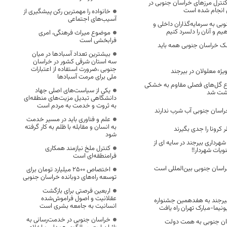
کنترل مرزهای خراسان جنوبی در
 انجام شده است
خانواده را مهمترین رکن پیشگیری از
آسیب‌های اجتماعی
وبی به سرمایه‌گذاران داخلی و
م و آنان را دلسرد کنیم
موضوع میراث فرهنگی، امری
فرابخشی است
شک خراسان جنوبی همه باید
بیشترین تعداد آسبادها در میان
سه استان شرقی کشور در خراسان
جنوبی ،ضرورت استفاده از اعتبارات
یژه معلولان در بیرجند
ملی برای مرمت آسبادها
 انواع گل‌های فصلی مقاوم به خشکی
یکی از سیاست‌های اصلی جهاد
کاشت شد
دانشگاهی تبدیل مزیت‌های منطقه‌ای
به ثروت و خدمت به مردم است
علم و فناوری باید در مسیر خدمت
به انسان و مقابله با ظلم به کار گرفته
کرونا را جدی بگیرند
شود
هرداری بیرجند در سایه ای از
کنترل ملخ نیازمند همکاری
نویات شهردار!!
فرامنطقه‌ای است
اسان جنوبی بین‌المللی است
اختصاص 2500 میلیارد تومان برای
توسعه راه‌های دوبانده خراسان جنوبی
اربعین فرصتی برای بازگشت
عقلانیت و اصول فراموش‌شده
یرجند به هفدهمین جشنواره
انسانیت به جامعه بشری است
نیما-مبارک تهران راه یافت
خراسان جنوبی در خدمت‌رسانی به
اسان جنوبی به همت دولت