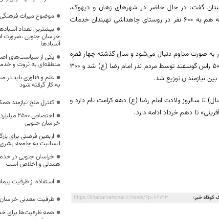
استان گفت: در حال حاضر در شهرهای زهان و دیهوک،
موضوع میراث فرهنگی،
خادمیاران رضوی در زمینه بهداشت و درمان فعالیت دارند و اسفند سال گذشته هم به ۶۰۰ نفر در روستای چاهداشی نهبندان خدمات
بیشترین تعداد آسبادها
خراسان جنوبی ،ضرورت است
آسبادها
 به صورت مداوم دنبال می‌شود و سال گذشته چهار فقره
یکی از سیاست‌های اصل
منطقه‌ای به ثروت و خد
وقف برای آستان قدس رضوی در خراسان جنوبی به ثبت رسید همچنین هزار و ۵۰۰ راس گوسفند توسط مردم نذر امام رضا (ع) شد و ۳۰۰
علم و فناوری باید در م
ن نیازمندان توزیع شد.
به کار گرفته شود
صومه (س) در اول ذی‌القعده (۳۱ اردیبهشت امسال) تا سالروز ولادت امام رضا (ع) دهه کرامت نام دارد و
کنترل ملخ نیازمند همک
اختصاص 500
خراسان جنوبی
اربعین فرصتی برای با
انسانیت به جامعه بشری
خراسان جنوبی در خدمت‌
همدلی و اخلاص است
استفاده از ظرفیت پیمان
 کوتاه خبر:
https://khabarvahonar.ir/news/?p=84793
ظرفیت معدنی خراسان 
همه ظرفیت‌ها برای خدم