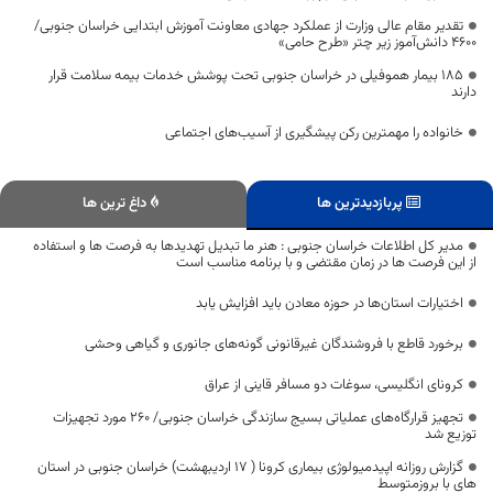
تقدیر مقام عالی وزارت از عملکرد جهادی معاونت آموزش ابتدایی خراسان جنوبی/
۴۶۰۰ دانش‌آموز زیر چتر «طرح حامی»
۱۸۵ بیمار هموفیلی در خراسان جنوبی تحت پوشش خدمات بیمه سلامت قرار
دارند
خانواده را مهمترین رکن پیشگیری از آسیب‌های اجتماعی
پربازدیدترین ها
داغ ترین ها
مدیر کل اطلاعات خراسان جنوبی : هنر ما تبدیل تهدیدها به فرصت ها و استفاده
از این فرصت ها در زمان مقتضی و با برنامه مناسب است
اختیارات استان‌ها در حوزه معادن باید افزایش یابد
برخورد قاطع با فروشندگان غیرقانونی گونه‌های جانوری و گیاهی وحشی
کرونای انگلیسی، سوغات دو مسافر قاینی از عراق
تجهیز قرارگاه‌های عملیاتی بسیج سازندگی خراسان جنوبی/ ۲۶۰ مورد تجهیزات
توزیع شد
گزارش روزانه اپیدمیولوژی بیماری کرونا ( 17 اردیبهشت) خراسان جنوبی در استان
های با بروزمتوسط