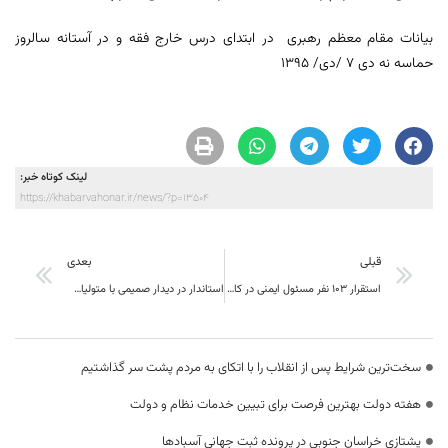
بیانات مقام معظم رهبری در ابتدای درس خارج فقه و در آستانه سالروز
حماسه نه دی ۷ /دی/ ۱۳۹۵
لینک کوتاه خبر:
https://khabarvahonar.ir/news/?p=13504
قبلی
بعدی
استقرار 103 نفر مسئول ایمنی در کارگاههای مشمول در سال جاری ؛ نتیجه اجرای مدل خودبازرسی درون کارگاهی در استان
استاندار در دیدار صمیمی با متولیان بخش کشاورزی استان: جهادکشاورزی نقش مهمی در افزایش اعتماد عمومی و ارتقای رضایت مندی از دولت دارد
سخت‌ترین شرایط پس از انقلاب را با اتکای به مردم پشت سر گذاشتیم
هفته دولت بهترین فرصت برای تبیین خدمات نظام و دولت
یشتازی خراسان جنوبی در پرونده ثبت جهانی آسبادها