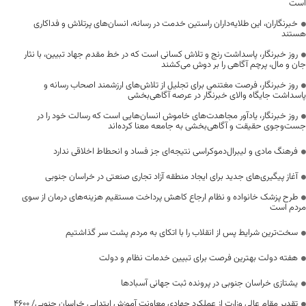
است
خبرنگاران، این طلایه‌داران راستین خدمت در رسانه، انسان‌های پرتلاش و فداکاری
هستند
روز خبرنگار، پاسداشت رنج و تلاش کسانی است که در خط مقدم جهاد تبیین، با نثار
جان و مال، پرچم آگاهی را بر دوش می‌کشند
روز خبرنگار، فرصت مغتنمی برای تجلیل از تلاش‌های ارزشمند اصحاب رسانه و
پاسداشت جایگاه والای خبرنگار در عرصه آگاهی‌بخشی
روز خبرنگار، یادآور مجاهدت‌های خاموش انسان‌هایی است که رسالت خود را در
جست‌وجوی حقیقت و آگاهی‌بخشی به جامعه معنا کرده‌اند
فرهنگ مادی و لیبرال‌دموکراسی نتیجه‌ای جز فساد و انحطاط اخلاقی ندارد
آغاز پیگیری‌های جدید برای ایجاد منطقه آزاد تجاری صنعتی در خراسان جنوبی
طرح پزشک خانواده و نظام ارجاع کاهش پرداخت مستقیم هزینه‌های درمان از سوی
مردم است
سخت‌ترین شرایط پس از انقلاب را با اتکای به مردم پشت سر گذاشتیم
هفته دولت بهترین فرصت برای تبیین خدمات نظام و دولت
یشتازی خراسان جنوبی در پرونده ثبت جهانی آسبادها
تقدیر مقام عالی وزارت از عملکرد جهادی معاونت آموزش ابتدایی خراسان جنوبی/ ۴۶۰۰