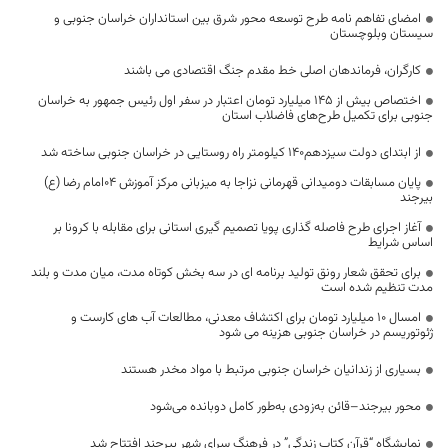
امضای تفاهم نامه طرح توسعه محور شرق بین استانداران خراسان جنوبی و
سیستان وبلوچستان
کارگران، فرماندهان اصلی خط مقدم جنگ اقتصادی می باشند
اختصاص بیش از ۱۴۵ میلیارد تومان اعتبار در سفر اول رئیس جمهور به خراسان
جنوبی برای تکمیل طرح‌های فاضلاب استان
از ابتدای دولت سیزدهم۱۴۰ کیلومتر راه روستایی در خراسان جنوبی ساخته شد
پایان مسابقات دومیدانی قهرمانی نزاجا به میزبانی مرکز آموزش ۰۴امام رضا (ع)
بیرجند
آغاز اجرای طرح فاصله گذاری پویا تصمیم گیری استانی برای مقابله با کرونا بر
اساس شرایط
برای تحقق شعار رونق تولید برنامه ای در سه بخش کوتاه مدت، میان مدت و بلند
مدت تنظیم شده است
امسال ۱۰ میلیارد تومان برای اکتشاف معدنی، مطالعات آب های کارست و
ژئوتوریسم در خراسان جنوبی هزینه می شود
بسیاری از زندانیان خراسان جنوبی مرتبط با مواد مخدر هستند
محور بیرجند–قائن به‌زودی به‌طور کامل دوبانده می‌شود
نمایشگاه “قرآن کتاب زندگی” در فرهنگ سرای شهر بیرجند افتتاح شد