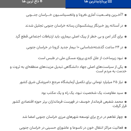
پربازدیدترین ها
داغ ترین ها
?آخـرین وضــعیت آماری ڪرونا و واڪسیناسـیون خــراسان جنــوبی
در آستانه روز خبرنگار پیشکسوتان رسانه خراسان جنوبی تجلیل شدند
برای گذر امن و بی خطر از پیک اصلی بیماری، باید ارتباطات اجتماعی قطع گرد
در 24 ساعت گذشته؛شناسایی 10 بیمار جدید کرونا در خراسان جنوبی
نبود زیرساخت از علل کندی پروژه مسکن ملی در طبس است
یکی از سیاست‌های اصلی جهاد دانشگاهی تبدیل مزیت‌های منطقه‌ای به ثروت و
خدمت به مردم است
نیاز ۲۵ میلیارد تومانی برای تکمیل آزمایشگاه مرجع دامپزشکی شرق کشور
سید مقاومت، یک شخصیت نبود، یک راه و یک مکتب بود
محمد شفیعی فرماندار خوسف در فهرست فرمانداران برتر حوزه اقتصادی کشور
قرار گرفت
چهار تفاهم در درح برای توسعه شهرهای مرزی خراسان جنوبی امضا شد
فعالیت مراکز انتقال خون در تاسوعا و عاشورای حسینی در خراسان جنوبی