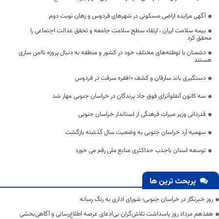
آگهی مزایده اراضی مسکونی در شهرهای فردوس و زهان نوبت دوم
بیمه سلامت ایران ، ارتقاء سطح سلامت جامعه و تحقق عدالت اجتماعی را
محقق کرد
دشمنان با توطئه‌های مختلف خود در کشور و منطقه به دنبال پروژه ناامن سازی
هستند
دستگیری باند سارقان و کشف ۱۰فقره سرقت در فردوس
سه کانون آنفلوآنزای فوق حاد پرندگان در خراسان جنوبی مهار شد
قدردانی وزیر میراث فرهنگی از استاندار خراسان جنوبی
سهمیه آرد خراسان جنوبی به وضعیت سال گذشته بازگشت
توسعه استان باجذب حداکثری منابع ملی رقم می خورد
پربحث ترین ها
روز خبرنگار در خراسان جنوبی؛ شورای اداری به رنگ رسانه
هفدهم مرداد روز پاسداشت تلاش‌گران بی‌ادعای عرصه اطلاع‌رسانی و آگاهی‌بخشی