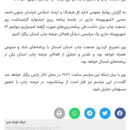
به گزارش روابط عمومی اداره کل فرهنگ و ارشاد اسلامی خراسان جنوبی؛احمد
محبی ٧شهریورماه جاری در جلسه برنامه ریزی جشنواره گرامیداشت روز
صنعت چاپ بیان داشت:طی برنامه‌ریزی‌های صورت گرفته امیدواریم بتوانیم ١٣
شهریورماه جاری یک مراسمی درشأن فعالان عرصه چاپ استان برگزار کنیم.
وی تصریح کرد:روز صنعت چاپ استان امسال با برنامه‌های شاد و متنوعی
همراه خواهد بود و تقدیر و تجلیل از فعالان عرصه چاپ استان یکی از
برنامه‌های امسال خواهد بود.
وی با بیان اینکه این مراسم ساعت ١٩:٣٠ در محل تالار پارس برگزار خواهد شد
گفت:در این مراسم نیز قرار است از پیشکسوت در عرصه چاپ با حضور
مسؤولان تجلیل شود.
لینک کوتاه خبر:
https://khabarvahonar.ir/news/?p=12262