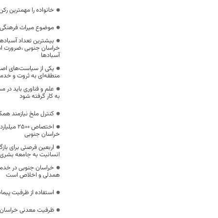
خانواده را مهمترین رک
موضوع میراث فرهنگی،
بیشترین تعداد آسبادها
خراسان جنوبی ،ضرورت است
آسبادها
یکی از سیاست‌های اصل
منطقه‌ای به ثروت و خد
علم و فناوری باید در م
به کار گرفته شود
کنترل ملخ نیازمند همک
اختصاص 500
خراسان جنوبی
اربعین فرصتی برای با
انسانیت به جامعه بشری
خراسان جنوبی در خدمت‌
همدلی و اخلاص است
استفاده از ظرفیت پیمان
ظرفیت معدنی خراسان 