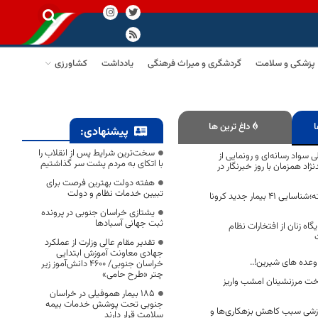
پزشکی و سلامت
گردشگری و میراث فرهنگی
یادداشت
کشاورزی
ا
داغ ترین ها
پیشنهادی:
سخت‌ترین شرایط پس از انقلاب را
 سواد رسانه‌ای و رونمایی از
با اتکای به مردم پشت سر گذاشتیم
اد همزمان با روز خبرنگار در
هفته دولت بهترین فرصت برای
تبیین خدمات نظام و دولت
در 24 ساعت گذشته؛شناسایی 41 بیمار جدید کرونا
یشتازی خراسان جنوبی در پرونده
ثبت جهانی آسبادها
ه زنان از افتخارات نظام
تقدیر مقام عالی وزارت از عملکرد
جهادی معاونت آموزش ابتدایی
 وعده های شیرین!..
خراسان جنوبی/ ۴۶۰۰ دانش‌آموز زیر
چتر «طرح حامی»
 مرزنشینان امشب واریز
۱۸۵ بیمار هموفیلی در خراسان
جنوبی تحت پوشش خدمات بیمه
زشی سبب کاهش بزهکاری‌ها و
سلامت قرار دارند