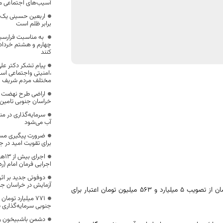
آسیب‌های اجتماعی م
اربعین حسینی یک 
برابر ظلم است
به مناسبت فرارسیدن
چهارم و هشتم خرداد 
کنند
پیام تشکر دکتر عل
،امنیتی واجتماعی استا
مختلف مردم شریف ا
اراضی طرح نهضت 
خراسان جنوبی تامین
سرمایه‌گذاری در من
آب می‌شود
ضرورت پیگیری مستم
برای تقویت امید در ج
اجر
اجرایی فرمان امام (ر
آزمایش در خراسان جن
به گزارش روابط عمومی سازمان جهادکشاورزی خراسان جنوبی، رییس این سازمان از تصویب 5 میلیارد و 563 میلیون تومان اعتبار برای
۷۷۱ میلیارد توم
جنوبی سرمایه‌گذاری 
دشمن باشبیخون و 