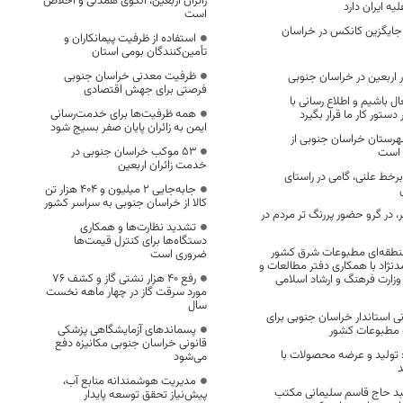
زائران اربعین، الگوی همدلی و اخلاص
یه ایران دارد
است
درسه جایگزین کانکس در خراسان
استفاده از ظرفیت پیمانکاران و
تأمین‌کنندگان بومی استان
ظرفیت معدنی خراسان جنوبی
 اربعین در خراسان جنوبی
فرصتی برای جهش اقتصادی
عال باشیم و اطلاع رسانی با
همه ظرفیت‌ها برای خدمت‌رسانی
تور کار ما قرار بگیرد
ایمن به زائران پایان صفر بسیج شود
 کرونا در ۵ شهرستان خراسان جنوبی از
53 موکب خراسان جنوبی در
 است
خدمت زائران اربعین
 برخط علنی، گامی در راستای
جابه‌جایی 2 میلیون و 404 هزار تن
کالا از خراسان جنوبی به سراسر کشور
ر گرو حضور پررنگ تر مردم در
تشدید نظارت‌ها و همکاری
دستگاه‌ها برای کنترل قیمت‌ها
نطقه‌ای مطبوعات شرق کشور
ضروری است
نژاد با همکاری دفتر مطالعات و
رفع 40 هزار نشتی گاز و کشف 76
 وزارت فرهنگ و ارشاد اسلامی
مورد سرقت گاز در چهار ماهه نخست
سال
تومانی استاندار خراسان جنوبی برای
پسماندهای آزمایشگاهی پزشکی
ه مطبوعات کشور
قانونی خراسان جنوبی مکانیزه دفع
 تولید و عرضه محصولات با
می‌شود
د
مدیریت هوشمندانه منابع آب،
د حاج قاسم سلیمانی مکتب
پیش‌نیاز تحقق توسعه پایدار