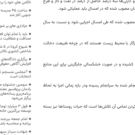
 دارئی‌ها سه درصد حاصل از درآمد در نفت و گاز و طرح
ناکامی های خود را برعل
.
ساخت ۴۵ م
جنوبی آغاز شد
ت ملی(کمک‌های فنی اعتباری) نیز مبلغ 7 میلیار تومان مصوب شده که طی امسال اجرایی شود و نسبت به سال
عزاداری های پر شور
باید با تمام توان ف
صداقت و شفافیت در دس
سازگار با محیط زیست هستند که در چرخه طبیعت دخالت
شیوع
شاخص کشوری بالاتر
برگزاری دادگاه‌های
افزایش آگاهی‌ حقوقی
ا کشیده و در صورت خشکسالی جایگزینی برای این منابع
?مجلس منسجم تر، د
انتخابات است
سومین جشنواره م
ام شده به سرانجام رسیده ودر بازه زمانی اجرا به لحاظ
یادمان پروفسور معتمد
برنامه‌ریزی رسانه‌های
برگزار می‌شود
کردن تمامی آن تلاش‌ها است که حیات روستاها نیز بسته
قول ۳ میلیارد 
توسعه بزرگترین خان
امام جمعه بیرجند:
برنامه و محاسبه باش
شهادت سردار سپهب