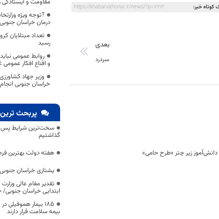
مقاومت و ایستادگی را
 کوتاه خبر:
https://khabarvahonar.ir/news/?p=12214
?توجه ویژه وزارتخ
درمان خراسان جنوبی
رسید
بعدی
روابط عمومی نباید 
سردرد
و اقناع افکار عمومی 
وزیر جهاد کشاورزی
خراسان جنوبی انجام
پربحث ترین 
سخت‌ترین شرایط پس از 
گذاشتیم
هفته دولت بهترین فرص
یشتازی خراسان جنوبی د
تقدیر مقام عالی وزارت
ابتدایی خراسان جنوبی/ ۴۶۰۰ دانش‌آموز زیر چتر «طرح حامی»
۱۸۵ بیمار هموفیلی
بیمه سلامت قرار دارند