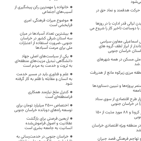
ی‌شود
خانواده را مهمترین رکن پیشگیری از
حرکت هدفمند و نماد حق در
آسیب‌های اجتماعی
موضوع میراث فرهنگی، امری
 لیالی قدر ادارت با در روزها
فرابخشی است
با دوساعت تاخیر کار را شروع می
بیشترین تعداد آسبادها در میان
سه استان شرقی کشور در خراسان
ی اسماعیلی معاون سیاسی
جنوبی ،ضرورت استفاده از اعتبارات
ندار از ابراز لطف گروه های
ملی برای مرمت آسبادها
ستان خراسان جنوبی
یکی از سیاست‌های اصلی جهاد
ملی مسکن در همه شهرهای
دانشگاهی تبدیل مزیت‌های منطقه‌ای
 شد
به ثروت و خدمت به مردم است
طقه مرزی زیرکوه مانع از هدررفت
علم و فناوری باید در مسیر خدمت
به انسان و مقابله با ظلم به کار گرفته
شود
ر پروژه‌ها و تبیین دستاوردها
امعه
کنترل ملخ نیازمند همکاری
فرامنطقه‌ای است
ای بیش از ۱۳هزار طرح اقتصادی از سوی ستاد
ه) در خراسان جنوبی
اختصاص 2500 میلیارد تومان برای
توسعه راه‌های دوبانده خراسان جنوبی
دوفوتی جدید بر اثر کرونا و 88 مورد مثبت از 150
وبی
اربعین فرصتی برای بازگشت
عقلانیت و اصول فراموش‌شده
ان در منطقه ویژه اقتصادی خراسان
انسانیت به جامعه بشری است
شد
خراسان جنوبی در خدمت‌رسانی به
تهاجم فرهنگی قصد جبران