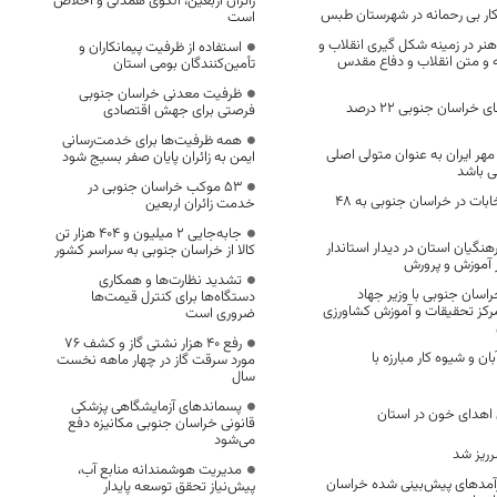
زائران اربعین، الگوی همدلی و اخلاص
ار بی رحمانه در شهرستان طبس
است
ر در زمینه شکل گیری انقلاب و
استفاده از ظرفیت پیمانکاران و
ه و متن انقلاب و دفاع مقدس
تأمین‌کنندگان بومی استان
ظرفیت معدنی خراسان جنوبی
شعب رای در شهرهای خراسان جنوبی ۲۲ درصد
فرصتی برای جهش اقتصادی
همه ظرفیت‌ها برای خدمت‌رسانی
هر ایران به عنوان متولی اصلی
ایمن به زائران پایان صفر بسیج شود
 باشد
53 موکب خراسان جنوبی در
شمار داوطلبان انتخابات در خراسان جنوبی به ۴۸
خدمت زائران اربعین
جابه‌جایی 2 میلیون و 404 هزار تن
نگیان استان در دیدار استاندار
کالا از خراسان جنوبی به سراسر کشور
ر آموزش و پرورش
تشدید نظارت‌ها و همکاری
اسان جنوبی با وزیر جهاد
دستگاه‌ها برای کنترل قیمت‌ها
 مرکز تحقیقات و آموزش کشاورزی
ضروری است
رفع 40 هزار نشتی گاز و کشف 76
ید به اهمیت ۱۳ آبان و شیوه کار مبارزه با
مورد سرقت گاز در چهار ماهه نخست
سال
پسماندهای آزمایشگاهی پزشکی
قانونی خراسان جنوبی مکانیزه دفع
می‌شود
ریز شد
مدیریت هوشمندانه منابع آب،
درصد درآمدهای پیش‌بینی شده خراسان
پیش‌نیاز تحقق توسعه پایدار