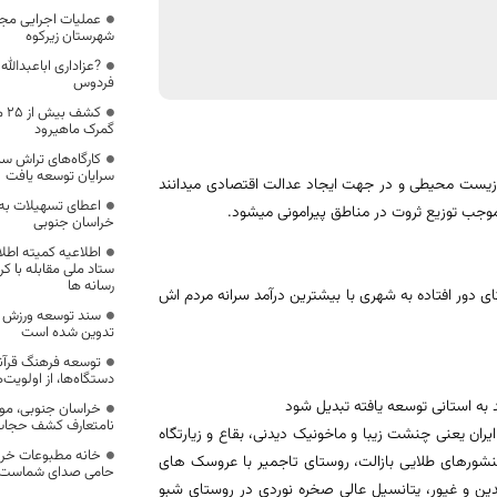
عملیات اجرایی مج
شهرستان زیرکوه
?عزاداری اباعبدالل
فردوس
کش
گمرک ماهیرود
کارگاه‌های تراش سن
سرایان توسعه یافت
گی زیست محیطی و در جهت ایجاد عدالت اقتصادی میدانند
وجب توزیع ثروت در مناطق پیرامونی میشود.
خراسان جنوبی
اطلاعیه کمیته اطلا
ستاد ملی مقابله با کر
رسانه ها
تای دور افتاده به شهری با بیشترین درآمد سرانه مردم اش
سند توسعه ورزش خ
تدوین شده است
توسعه فرهنگ قرآن
دستگاه‌ها، از اولوی
د به استانی توسعه یافته تبدیل شود
خراسان جنوبی، موف
نامتعارف کشف حجا
ان یعنی چنشت زیبا و ماخونیک دیدنی، بقاع و زیارتگاه
خانه مطبوعات خراس
شورهای طلایی بازالت، روستای تاجمیر با عروسک های
حامی صدای شماست
دین و غیور، پتانسیل عالی صخره نوردی در روستای شبو