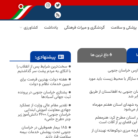
پزشکی و سلامت
گردشگری و میراث فرهنگی
یادداشت
کشاورزی
ا
داغ ترین ها
پیشنهادی:
سخت‌ترین شرایط پس از انقلاب را
دارس خراسان جنوبی
با اتکای به مردم پشت سر گذاشتیم
 سازگار با محیط زیست باید مورد
هفته دولت بهترین فرصت برای
تبیین خدمات نظام و دولت
اسان جنوبی به افغانستان از طریق
یشتازی خراسان جنوبی در پرونده
بر شد
ثبت جهانی آسبادها
گره شهدای استان هفتم مهرماه
تقدیر مقام عالی وزارت از عملکرد
ر می‌شود
جهادی معاونت آموزش ابتدایی
خراسان جنوبی/ ۴۶۰۰ دانش‌آموز زیر
ر استان مطرح کرد: هنرمعلم
چتر «طرح حامی»
این فضای پر از آفات است
۱۸۵ بیمار هموفیلی در خراسان
ارچه مرزی دوکوهانه نهبندان از
جنوبی تحت پوشش خدمات بیمه
ست
سلامت قرار دارند