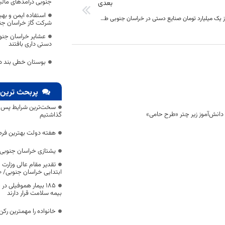
جنوبی درآمدهای مالی
بعدی
استفاده ایمن و به
فروش بیش از یک میلیارد تومان صنایع دستی در خراسان جنوبی طی ایام نوروز
شرکت گاز خراسان جن
دستی داری بافتند
بوستان خطی بند دره
پربحث ترین 
سخت‌ترین شرایط پس از 
گذاشتیم
هفته دولت بهترین فرص
یشتازی خراسان جنوبی د
تقدیر مقام عالی وزارت
ابتدایی خراسان جنوبی/ ۴۶۰۰ دانش‌آموز زیر چتر «طرح حامی»
۱۸۵ بیمار هموفیلی
بیمه سلامت قرار دارند
خانواده را مهمترین رک