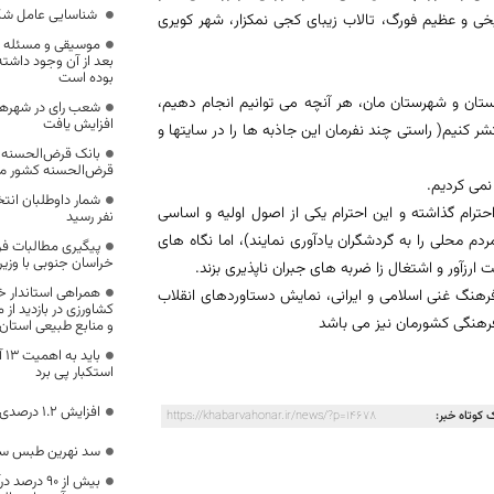
‍ شناسایی عامل شک
یخی و عظیم فورگ، تالاب زیبای کجی نمکزار، شهر کویری
موسیقی و مسئله هن
بعد از آن وجود داشت
بوده است
ان و شهرستان مان، هر آنچه می توانیم انجام دهیم،
افزایش یافت
 کنیم( راستی چند نفرمان این جاذبه ها را در سایتها و
بانک قرض‌الحسنه م
قرض‌الحسنه کشور می
نمی کردیم.
حترام گذاشته و این احترام یکی از اصول اولیه و اساسی
نفر رسید
حلی را به گردشگران یادآوری نمایند)، اما نگاه های
پیگیری مطالبات فره
خراسان جنوبی با وزی
ارزآور و اشتغال زا ضربه های جبران ناپذیری بزند.
همراهی استاندار خر
 فرهنگ غنی اسلامی و ایرانی، نمایش دستاوردهای انقلاب
کشاورزی در بازدید از
فرهنگی کشورمان نیز می باشد
و منابع طبیعی استان
با
استکبار پی برد
افزایش ۱.۲ درصدی اهدای خون در استان
 کوتاه خبر:
https://khabarvahonar.ir/news/?p=14678
سد نهرین طبس سر
بیش از ۹۰ 