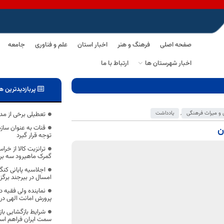
صفحه اصلی
فرهنگ و هنر
اخبار استان
علم و فناوری
جامعه
اخبار شهرستان ها
ارتباط با ما
پربازدیدترین ه
و میراث فرهنگی
,
یادداشت
تعطیلی برخی از م
قنات به عنوان سازه
ن
توجه قرار گیرد
ترانزیت کالا از خر
گمرک ماهیرود سه برا
اجلاسیه پایانی کن
امسال در بیرجند برگزا
نماینده ولی فقیه د
پرورش امانت الهی در 
شرایط بازگشایی باز
سمت ایران فراهم ا