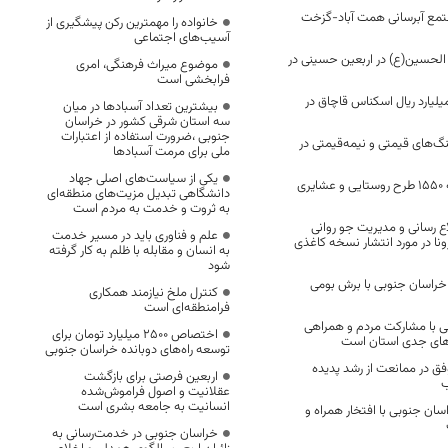
تمع آبرسانی همت آباد-گزخت
خانواده را مهمترین رکن پیشگیری از
آسیب‌های اجتماعی
ه الحسین(ع) در اربعین حسینی در
موضوع میراث فرهنگی، امری
فرابخشی است
ف بیش از ۲۵ میلیارد ریال اسکناس قاچاق در
بیشترین تعداد آسبادها در میان
سه استان شرقی کشور در خراسان
جنوبی ،ضرورت استفاده از اعتبارات
گ‌های قیمتی و نیمه‌قیمتی در
ملی برای مرمت آسبادها
یکی از سیاست‌های اصلی جهاد
اعطای تسهیلات به ۱۵۵۰ طرح روستایی و عشایری
دانشگاهی تبدیل مزیت‌های منطقه‌ای
به ثروت و خدمت به مردم است
ع رسانی و مدیریت جو روانی
علم و فناوری باید در مسیر خدمت
ونا در مورد انتشار نسخه کاغذی
به انسان و مقابله با ظلم به کار گرفته
شود
راسان جنوبی با برش بومی
کنترل ملخ نیازمند همکاری
فرامنطقه‌ای است
ی با مشارکت مردم و همراهی
اختصاص 2500 میلیارد تومان برای
ت‌های جدی استان است
توسعه راه‌های دوبانده خراسان جنوبی
ق در ممانعت از رشد پدیده
اربعین فرصتی برای بازگشت
ب
عقلانیت و اصول فراموش‌شده
انسانیت به جامعه بشری است
ان جنوبی با افتخار همراه و
خراسان جنوبی در خدمت‌رسانی به