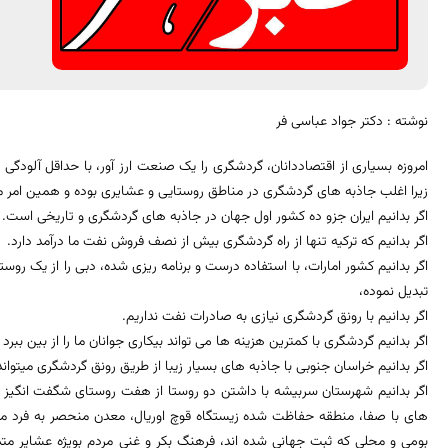
نوشته : دکتر جواد عباسی فر
امروزه بسیاری از اقتصاددانان، گردشگری را یک صنعت ارز آور، با حداقل آلود
زیرا اغلب جاذبه های گردشگری در مناطق روستایی و عشایری بوده و همین امر م
اگر بدانیم ایران جزو ده کشور اول جهان در جاذبه های گردشگری و تاریخی است.
اگر بدانیم که ترکیه تنها از راه گردشگری بیش از نصف فروش نفت ما درآمد دارد.
اگر بدانیم کشور امارات، با استفاده درست و برنامه ریزی شده، دبی را از یک روس
تبدیل نموده،
اگر بدانیم با رونق گردشگری نیازی به صادرات نفت نداریم.
اگر بدانیم گردشگری با کمترین هزینه ها می تواند بیکاری جوانان ما را از بین ببرد
اگر بدانیم خراسان جنوبی با جاذبه های بسیار زیبا از طریق رونق گردشگری میتوان
اگر بدانیم شهرستان سربیشه با داشتن دو روستا از هفت روستای شگفت انگیز ایر
های با صفا، منطقه حفاظت شده زیستگاه قوچ اوریال، معدن منحصر به فرد من
بومی و محلی که ثبت جهانی شده اند، فرهنگ بکر و غنی مردم بویژه عشایر مت