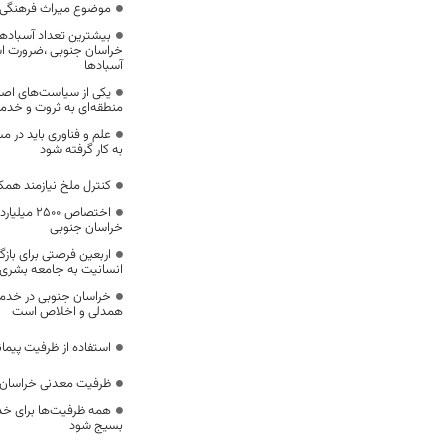
موضوع میراث فرهنگی،
بیشترین تعداد آسبادها
خراسان جنوبی ،ضرورت است
آسبادها
یکی از سیاست‌های اصل
منطقه‌ای به ثروت و خد
علم و فناوری باید در م
به کار گرفته شود
کنترل ملخ نیازمند همک
اختصاص 500
خراسان جنوبی
اربعین فرصتی برای با
انسانیت به جامعه بشری
خراسان جنوبی در خدمت‌
همدلی و اخلاص است
استفاده از ظرفیت پیمان
ظرفیت معدنی خراسان 
همه ظرفیت‌ها برای خدم
بسیج شود