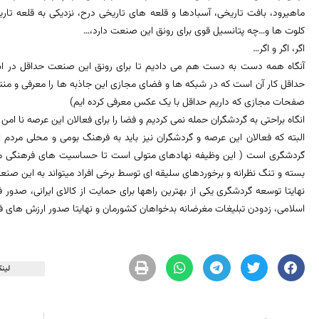
ماهیرود، بافت تاریخی، آسبادها و قلعه های تاریخی درح، نزدیکی به قلعه تار
کلوت ها و…چه پتانسیل قوی برای رونق این صنعت دارد،…
اگر، اگر و اگر…
آنگاه همه دست به دست هم می دادیم تا برای رونق این صنعت حداقل در است
حداقل کار آن است که در شبکه ها و فضای مجازی این جاذبه ها را معرفی و منتشر
صفحات مجازی که داریم حداقل با یک عکس معرفی کرده ایم)
انگاه براحتی به گردشگران حمله نمی کردیم و فضا را برای فعالان این عرصه نا امن 
البته که فعالان این عرصه و گردشگران نیز باید به فرهنگ بومی و محلی مردم ا
گردشگری است ( این وظیفه نهادهای متولی است تا حساسیت های فرهنگی مردم م
بسته و تنگ نظرانه و برخوردهای سلیقه ای توسط برخی افراد میتواند به این صنعت 
نهایتا توسعه گردشگری یکی از بهترین راهها برای حمایت از کالای ایرانی، صدور
اسلامی، زدودن تبلیغات مغرضانه بدخواهان کشورمان و نهایتا صدور ارزش های 
لینک