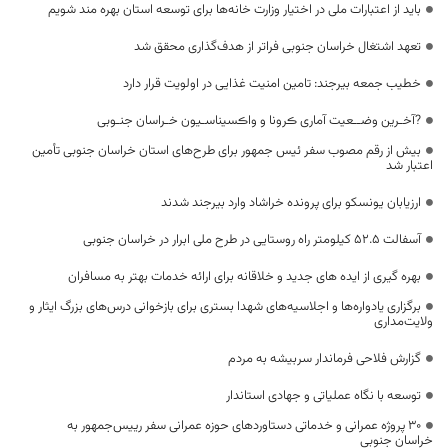
باید از اعتبارات ملی در اختیار وزارت خانه‌ها برای توسعه استان بهره مند شویم
تعهد اشتغال خراسان جنوبی فراتر از هدف‌گذاری محقق شد
خطیب جمعه بیرجند: تامین امنیت غذایی در اولویت قرار دارد
?آخـرین وضــعیت آماری ڪرونا و واڪسیناسـیون خـراسان جنـوبی
بیش از رقم مصوب سفر ئیس جمهور برای طرح‌های استان خراسان جنوبی تأمین
اعتبار شد
ارزیابان یونسکو برای پرونده خراشاد وارد بیرجند شدند
آسفالت ۵۲.۵ کیلومتر راه روستایی در طرح ملی ابرار در خراسان جنوبی
بهره گیری از ایده های جدید و خلاقانه برای ارائه خدمات بهتر به مسافران
برگزاری یادواره‌ها و اجلاسیه‌های شهدا بستری برای بازخوانی درس‌های بزرگ ایثار و
ولایت‌مداری
گزارش فلاحی فرماندار سربیشه به مردم
توسعه با نگاه عملیاتی و جهادی استاندار
۳۰ پروژه عمرانی و خدماتی دستاوردهای حوزه عمرانی سفر رییس‌جمهور به
خراسان جنوبی