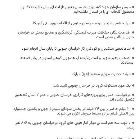
رئیس سازمان جهاد کشاورزی خراسان‌جنوبی :از ابتدای سال تولید9700 تن
محصول گلخانه ای را در استان داشته‌ایم
ابراز خشم و انزجار مردم خراسان جنوبی از اقدام تروریستی آمریکا
اقدامات یگان حفاظت میراث‌ فرهنگی، گردشگری و صنایع‌ دستی در خراسان
جنوبی را قابل‌ تقدیر است
ساماندهی متکدیان و کودکان کار خراسان جنوبی تا پایان سال انجام شود
اصحاب رهبر شهید و امت ولایتمدار، همچون کوهی استوار در برابر فتنه‌ها
ایستادند
میلاد حضرت مهدی موعود (عج) مبارک
یک مورد مشکوک کرونا در خراسان جنوبی تایید شد.
درخواست اعتبار برای پروژه‌های کارگری خراسان جنوبی با عمر ۱۲ سال که هنوز
تکمیل نشده اند
21 فیلم‌ حاضر از بین 24 فیلم در بخش سودای سیمرغ چهل و یکمین جشنواره
بین المللی فیلم در دو سینما بیرجند اکران می شوند
با فوت سه هم استانی دیگر آمار فوتی های کرونا درخراسان جنوبی به 806 نفر
رسید
اشتباهات مدیران که مانع پیشرفت آن‌ها می‌شود