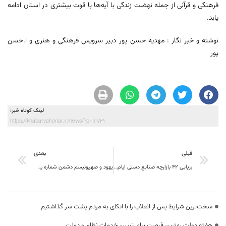
فرهنگی و قرآنی از جمله نهضت زندگی با آیه‌ها با قوت بیشتری در استان ادامه
یابد.
نوشته و خبر نگار : مهدیه حسن پور دبیر سرویس فرهنگی و هنری و ا.حسن
پور
لینک کوتاه خبر:
https://khabarvahonar.ir/news/?p=111729
قبلی
بعدی
برپایی ۴۲ بازارچه صنایع دستی ایام نوروز در خراسان جنوبی
یهود و صهیونیسم دشمن شماره یک بشریت هستند
سخت‌ترین شرایط پس از انقلاب را با اتکای به مردم پشت سر گذاشتیم
هفته دولت بهترین فرصت برای تبیین خدمات نظام و دولت