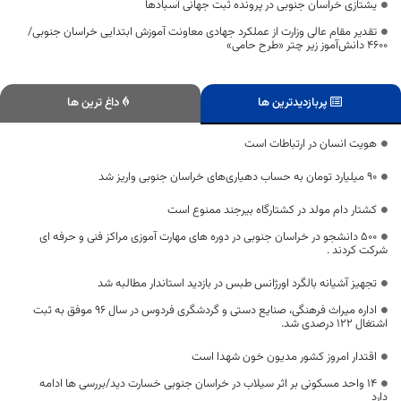
یشتازی خراسان جنوبی در پرونده ثبت جهانی آسبادها
تقدیر مقام عالی وزارت از عملکرد جهادی معاونت آموزش ابتدایی خراسان جنوبی/
۴۶۰۰ دانش‌آموز زیر چتر «طرح حامی»
پربازدیدترین ها
داغ ترین ها
هویت انسان در ارتباطات است
۹۰ میلیارد تومان به حساب دهیاری‌های خراسان جنوبی واریز شد
کشتار دام مولد در کشتارگاه بیرجند ممنوع است
۵۰۰ دانشجو در خراسان جنوبی در دوره های مهارت آموزی مراکز فنی و حرفه ای
شرکت کردند .
تجهیز آشیانه بالگرد اورژانس طبس در بازدید استاندار مطالبه شد
اداره میراث فرهنگی، صنایع دستی و گردشگری فردوس در سال 96 موفق به ثبت
اشتغال 122 درصدی شد.
اقتدار امروز کشور مدیون خون شهدا است
۱۴ واحد مسکونی بر اثر سیلاب در خراسان جنوبی خسارت دید/بررسی ها ادامه
دارد