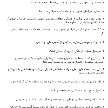
هفته دولت بهترین فرصت برای تبیین خدمات نظام و دولت
یشتازی خراسان جنوبی در پرونده ثبت جهانی آسبادها
تقدیر مقام عالی وزارت از عملکرد جهادی معاونت آموزش ابتدایی خراسان جنوبی/
۴۶۰۰ دانش‌آموز زیر چتر «طرح حامی»
۱۸۵ بیمار هموفیلی در خراسان جنوبی تحت پوشش خدمات بیمه سلامت قرار
دارند
خانواده را مهمترین رکن پیشگیری از آسیب‌های اجتماعی
موضوع میراث فرهنگی، امری فرابخشی است
بیشترین تعداد آسبادها در میان سه استان شرقی کشور در خراسان جنوبی
،ضرورت استفاده از اعتبارات ملی برای مرمت آسبادها
یکی از سیاست‌های اصلی جهاد دانشگاهی تبدیل مزیت‌های منطقه‌ای به ثروت و
خدمت به مردم است
علم و فناوری باید در مسیر خدمت به انسان و مقابله با ظلم به کار گرفته شود
کنترل ملخ نیازمند همکاری فرامنطقه‌ای است
اختصاص 2500 میلیارد تومان برای توسعه راه‌های دوبانده خراسان جنوبی
اربعین فرصتی برای بازگشت عقلانیت و اصول فراموش‌شده انسانیت به جامعه