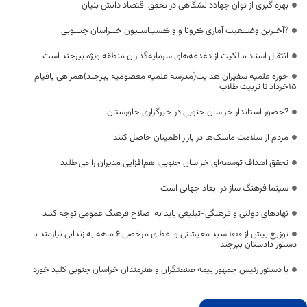
بهره گیری از توان جهاددانشگاهی در تحقق اقتصاد دانش بنیان
?آخـرین وضــعیت آماری ڪرونا و واڪسیناسـیون خــراسان جنــوبی
انتقال اسناد مالکیت از دغدغه‌های سرمایه‌گذاران منطقه ویژه بیرجند است
حوزه علمیه سفیران هدایت(مدرسه علمیه معصومیه بیرجند)همراهی باقیام
۱۵خرداد تا تربیت طلاب
?حضور استاندار خراسان جنوبی در خبرگزاری خاورستان
مردم از سلامت ماسک‌ها در بازار اطمینان حاصل کنند
تحقق اهداف توسعه‌ای خراسان جنوبی، هم‌افزایی مدیران را می طلبد
سینما فرهنگ ساز در ابعاد جهانی است
نهادهای دولتی و فرهنگی-تبلیغی باید به اصلاح فرهنگ عمومی توجه کنند
توزیع بیش از ۱۰۰۰ سبد معیشتی و اعطای مرخصی ۶ ماهه به زندانی نیازمند با
دستور دادستان بیرجند
با دستور رئیس جمهور بیمه صنعتگران و هنرمندان خراسان جنوبی کلید خورد