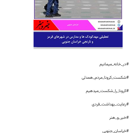
#در_خانه_میمانیم
#شکست_کرونا_مردم_همدلی
#کرونا_را_شکست_میدهیم
#رعایت_بهداشت_فردی
#خبر_و_هنر
#خراسان_جنوبی