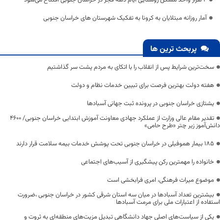
۲ هزار واحد مسکن روستایی ایام دهه فجر در خراسان جنوبی افتتاح می‌شود
آمار روزانه مبتلایان به کرونا به تفکیک شهرستان های خراسان جنوبی
پربحث ترین ها
سخت‌ترین شرایط پس از انقلاب را با اتکای به مردم پشت سر گذاشتیم
هفته دولت بهترین فرصت برای تبیین خدمات نظام و دولت
یشتازی خراسان جنوبی در پرونده ثبت جهانی آسبادها
تقدیر مقام عالی وزارت از عملکرد جهادی معاونت آموزش ابتدایی خراسان جنوبی/ ۴۶۰۰
دانش‌آموز زیر چتر «طرح حامی»
۱۸۵ بیمار هموفیلی در خراسان جنوبی تحت پوشش خدمات بیمه سلامت قرار دارند
خانواده را مهمترین رکن پیشگیری از آسیب‌های اجتماعی
موضوع میراث فرهنگی، امری فرابخشی است
بیشترین تعداد آسبادها در میان سه استان شرقی کشور در خراسان جنوبی ،ضرورت
استفاده از اعتبارات ملی برای مرمت آسبادها
یکی از سیاست‌های اصلی جهاد دانشگاهی تبدیل مزیت‌های منطقه‌ای به ثروت و