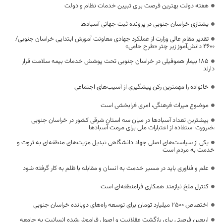
هفته دولت بهترین فرصت برای تبیین خدمات نظام و دولت
یشتازی خراسان جنوبی در پرونده ثبت جهانی آسبادها
تقدیر مقام عالی وزارت از عملکرد جهادی معاونت آموزش ابتدایی خراسان جنوبی/
۴۶۰۰ دانش‌آموز زیر چتر «طرح حامی»
۱۸۵ بیمار هموفیلی در خراسان جنوبی تحت پوشش خدمات بیمه سلامت قرار
دارند
خانواده را مهمترین رکن پیشگیری از آسیب‌های اجتماعی
موضوع میراث فرهنگی، امری فرابخشی است
بیشترین تعداد آسبادها در میان سه استان شرقی کشور در خراسان جنوبی
،ضرورت استفاده از اعتبارات ملی برای مرمت آسبادها
یکی از سیاست‌های اصلی جهاد دانشگاهی تبدیل مزیت‌های منطقه‌ای به ثروت و
خدمت به مردم است
علم و فناوری باید در مسیر خدمت به انسان و مقابله با ظلم به کار گرفته شود
کنترل ملخ نیازمند همکاری فرامنطقه‌ای است
اختصاص 2500 میلیارد تومان برای توسعه راه‌های دوبانده خراسان جنوبی
اربعین فرصتی برای بازگشت عقلانیت و اصول فراموش‌شده انسانیت به جامعه