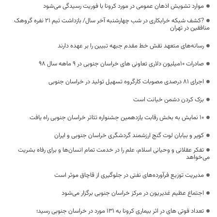
موارد تشویش اذهان عمومی در مورد کرونا با فوریت رسیدگی می‌شود
?کشف شبکه خرابکاری در شب چهارشنبه آخر سال‌/ بازداشت تیم ۲۱ نفره گروهک
منافقین در تهران
رسانه‌های متعهد نقش خط مقدم جبهه تبیین را بر عهده دارند
صادرات 10میلیون دلاری تعاونی های خراسان جنوبی در 9 ماهه سال 98
اجرای ۸۱ درصدی مصوبات کارگروه تسهیل تولید در خراسان جنوبی
بزک کردن دشمن خیانت است
١٠ نمایش به بخش رقابت یازدهمین جشنواره تئاتر خراسان جنوبی راه یافت
کویر و بیابان لوت گنج ارزشمند گردشگری خراسان جنوبی و ایران
تفکر عقلانی و وحیانی اسلام، علم را در خدمت تمام انسان‌ها و برای رفاه بشریت
می‌خواهد
مدیریت توزیع فرآورده‌های نفتی در جلوگیری از قاچاق موثر است
اجتماع عظیم غدیریون در مرکز خراسان جنوبی برگزار می‌شود
تعداد فوتی های در اثر بیماری کرونا به ۱۳۱ مورد در خراسان جنوبی رسید؛