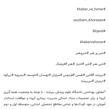
#khabar_va_honar
#southern_Khorasan
#Birjand
#khabarvahonar
#خبر_و_هنر #خبروهنر
#خبر_هنر #خبر #اخبار #هنر #فرهنگ
#بیرجند #قاین #طبس #فردوس #سرایان #نهبندان #خوسف #بشرویه #زیرکوه
#درمیان #سربیشه
?معاون بهداشتی دانشگاه علوم پزشکی بیرجند : با توجه به وضعیت همه گیری
کرونا و برابر تصمیمات ستاد استانی مدیریت بیماری کرونا و موافقت استاندار
آموزش در مهد کودک‌ها و تمامی مقاطع تحصیلی ابتدایی، متوسطه اول و دوم