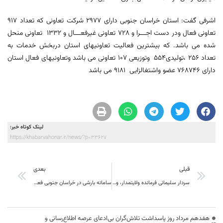
اشرفی گفت: استان خراسان جنوبی دارای 2977 شرکت تعاونی که تعداد 917
تعاونی فعال ودر دست اجـــرا و 728 تعاونی غیرفعـــال و 1332 تعاونی منحل
شده می باشد. که بیشترین فعالیت تعاونیهای استان دربخش خدمات به
تعداد 256 ،تولیدی554 وتوزیعی 107 تعاونی می باشد وتعاونیهای فعال استان
دارای 768746 عضو واشتغالزایی 9181 می باشد
لینک کوتاه خبر:
https://khabarvahonar.ir/news/?p=33627
قبلی
بعدی
سردار سلیمانی فرمانده ولایتمدار، وحدت‌آفرین و نجیب بود
سامانه بارشی در خراسان جنوبی فعال شد
هفدهم مرداد روز پاسداشت تلاش‌گران بی‌ادعای عرصه اطلاع‌رسانی و