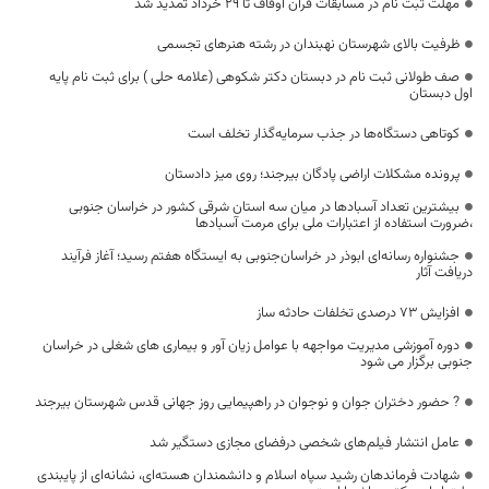
مهلت ثبت نام در مسابقات قرآن اوقاف تا ۲۹ خرداد تمدید شد
ظرفیت بالای شهرستان نهبندان در رشته هنرهای تجسمی
صف طولانی ثبت نام در دبستان دکتر شکوهی (علامه حلی ) برای ثبت نام پایه
اول دبستان
کوتاهی دستگاه‌ها در جذب سرمایه‌گذار تخلف است
پرونده مشکلات اراضی پادگان بیرجند؛ روی میز دادستان
بیشترین تعداد آسبادها در میان سه استان شرقی کشور در خراسان جنوبی
،ضرورت استفاده از اعتبارات ملی برای مرمت آسبادها
جشنواره رسانه‌ای ابوذر در خراسان‌جنوبی به ایستگاه هفتم رسید؛ آغاز فرآیند
دریافت آثار
افزایش ۷۳ درصدی تخلفات حادثه ساز
دوره آموزشی مدیریت مواجهه با عوامل زیان آور و بیماری های شغلی در خراسان
جنوبی برگزار می شود
? حضور دختران جوان و نوجوان در راهپیمایی روز جهانی قدس شهرستان بیرجند
عامل انتشار فیلم‌های شخصی درفضای مجازی دستگیر شد
شهادت فرماندهان رشید سپاه اسلام و دانشمندان هسته‌ای، نشانه‌ای از پایبندی