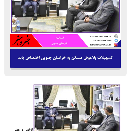
#خبر_و_هنر