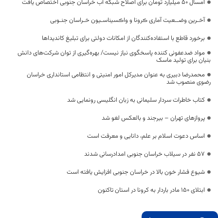
امسال ۵۰ میلیارد تومان برای اصلاح شبکه‌ آب خراسان جنوبی اختصاص یافت
آخـرین وضــعیت آماری ڪرونا و واڪسیناسـیون خـراسان جنـوبی
برخورد قاطع با استفاده‌کنندگان از امکانات دولتی برای تبلیغ کاندیداها
مواد ضدعفونی کننده پاسخگوی نیاز نیست/ بهره‌گیری از توان شرکت‌های دانش
بنیان برای تولید ماسک
محمدرضا دبیری به عنوان مدیرکل امور امنیتی و انتظامی استانداری خراسان
رضوی منصوب شد
کتاب خاطرات سردار سلیمانی به زبان انگلیسی رونمایی شد
پروازهای تهران – بیرجند و بالعکس لغو شد
اساس دعوت اسلام بر علم، دانایی و معرفت است
57 نفر در سیلاب خراسان جنوبی امدادرسانی شدند
شیوع فشار خون بالا در خراسان جنوبی افزایش یافته است
ابتلای ۱۵۰ مادر باردار به کرونا در استان تاکنون