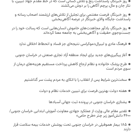
روز خبرنگار، پاسداشت رنج و تلاش کسانی است که در خط مقدم جهاد تبیین، با
نثار جان و مال، پرچم آگاهی را بر دوش می‌کشند
روز خبرنگار، فرصت مغتنمی برای تجلیل از تلاش‌های ارزشمند اصحاب رسانه و
پاسداشت جایگاه والای خبرنگار در عرصه آگاهی‌بخشی
روز خبرنگار، یادآور مجاهدت‌های خاموش انسان‌هایی است که رسالت خود را در
جست‌وجوی حقیقت و آگاهی‌بخشی به جامعه معنا کرده‌اند
فرهنگ مادی و لیبرال‌دموکراسی نتیجه‌ای جز فساد و انحطاط اخلاقی ندارد
آغاز پیگیری‌های جدید برای ایجاد منطقه آزاد تجاری صنعتی در خراسان جنوبی
طرح پزشک خانواده و نظام ارجاع کاهش پرداخت مستقیم هزینه‌های درمان از
سوی مردم است
سخت‌ترین شرایط پس از انقلاب را با اتکای به مردم پشت سر گذاشتیم
هفته دولت بهترین فرصت برای تبیین خدمات نظام و دولت
یشتازی خراسان جنوبی در پرونده ثبت جهانی آسبادها
تقدیر مقام عالی وزارت از عملکرد جهادی معاونت آموزش ابتدایی خراسان جنوبی/
۴۶۰۰ دانش‌آموز زیر چتر «طرح حامی»
۱۸۵ بیمار هموفیلی در خراسان جنوبی تحت پوشش خدمات بیمه سلامت قرار
دارند