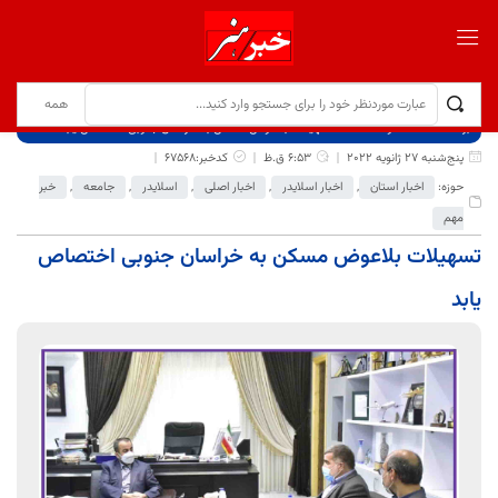
برگ نخست
نوشته‌ها
تسهیلات بلاعوض مسکن به خراسان جنوبی اختصاص یابد
پنج‌شنبه 27 ژانویه 2022
6:53 ق.ظ
کدخبر:67568
حوزه:
اخبار استان
,
اخبار اسلایدر
,
اخبار اصلی
,
اسلایدر
,
جامعه
,
خبر
مهم
تسهیلات بلاعوض مسکن به خراسان جنوبی اختصاص
یابد