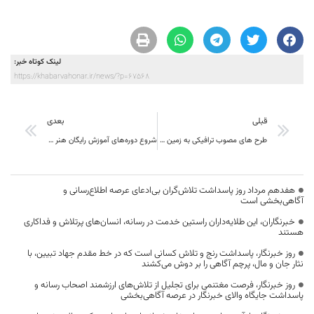
لینک کوتاه خبر:
https://khabarvahonar.ir/news/?p=67568
قبلی
بعدی
طرح های مصوب ترافیکی به زمین مانده مرکز خراسان جنوبی می بایست اجرایی شود
شروع دوره‌های آموزش رایگان هنر از ۹ بهمن
هفدهم مرداد روز پاسداشت تلاش‌گران بی‌ادعای عرصه اطلاع‌رسانی و
آگاهی‌بخشی است
خبرنگاران، این طلایه‌داران راستین خدمت در رسانه، انسان‌های پرتلاش و فداکاری
هستند
روز خبرنگار، پاسداشت رنج و تلاش کسانی است که در خط مقدم جهاد تبیین، با
نثار جان و مال، پرچم آگاهی را بر دوش می‌کشند
روز خبرنگار، فرصت مغتنمی برای تجلیل از تلاش‌های ارزشمند اصحاب رسانه و
پاسداشت جایگاه والای خبرنگار در عرصه آگاهی‌بخشی