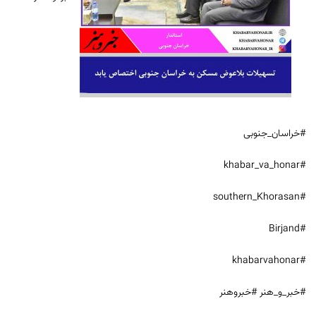
#خراسان_جنوبی
#khabar_va_honar
#southern_Khorasan
#Birjand
#khabarvahonar
#خبر_و_هنر #خبروهنر