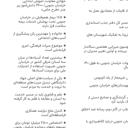
جهادی معاونت آموزش ابتدایی
خراسان جنوبی/ ۴۶۰۰ دانش‌آموز زیر
چتر «طرح حامی»
 قاینات از مصادیق عمل به
۱۸۵ بیمار هموفیلی در خراسان
جنوبی تحت پوشش خدمات بیمه
 مدیر کل دفتر جذب استانداری
سلامت قرار دارند
ب شد
خانواده را مهمترین رکن پیشگیری از
 کرونا به تفکیک شهرستان های
آسیب‌های اجتماعی
موضوع میراث فرهنگی، امری
سوی میرزایی هفتمین سکاندار
فرابخشی است
یرجند و اولین تغییر مدیران در
بیشترین تعداد آسبادها در میان
سه استان شرقی کشور در خراسان
مرمت و بازسازی قنوات خراسان جنوبی به طول ۱۴۰
جنوبی ،ضرورت استفاده از اعتبارات
ال
ملی برای مرمت آسبادها
یکی از سیاست‌های اصلی جهاد
دانشگاهی تبدیل مزیت‌های منطقه‌ای
هرستان‌های خراسان جنوبی
به ثروت و خدمت به مردم است
علم و فناوری باید در مسیر خدمت
، گردشگری و صنایع دستی از
به انسان و مقابله با ظلم به کار گرفته
بازدید کرد
شود
لاب در گام دوم، رسانه ضد اخلاق
کنترل ملخ نیازمند همکاری
فرامنطقه‌ای است
 جنوبی درباره کلاهبرداری با
اختصاص 2500 میلیارد تومان برای
توسعه راه‌های دوبانده خراسان جنوبی