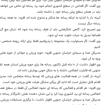
مدیرکل صدا و سیمای خراسان جنوبی بیان کرد: برای هر فعالیتی باید برش رسانه 
وی گفت: اگر اقدامی در سطح کشوری انجام شود برد رسانه ای خاص می خواهد 
باید در همان سطح برش رسانه خود را داشته باشد.
آیینه دار با اشاره به اینکه رسانه ها متکثر و متنوع شده اند افزود: به همه رس
رسانه دیگر نیست.
وی تصریح کرد: گاهی تلنگرهایی باید از طرف رسانه زده شود که دنبال مچ گ
فضاها تبدیل به حیات خلوت عده ای شود.
وی گفت: اگر مسئولیت یک مجموعه را پذیرفتیم فقط برای ارائه رزومه شخصی ن
کنیم.
مدیرکل صدا و سیمای خراسان جنوبی افزود: حوزه ورزش و جوانان از حوزه هایی 
ویژه به آن شود.
وی اظهار داشت: از 10 ماه قبل تاکنون رسانه ها برای حوزه ورزش است
جنوبی که قابلیت انعکاس داشته را به شکل خوبی پوشش داده اند.
آیینه دار گفت: در همه فعالیت های ورزشی که توسط رسانه منعکس شد، مدیرکل و
اقدام قابل تجلیل است که اداره کل پیگیر مشکل هیات های ورزشی خود است.
وی افزود: هر اقدام و فعالیتی که رسانه ای نشود انعکاس آن فقط در سطح هم
انعکاس رسانه ای برد کشوری پیدا کرد و این نشان دهنده نقش تاثیرگذار رسانه
مدیرکل صدا و سیمای خراسان جنوبی اظهار داشت: با برگزاری مسابقات ورزشی