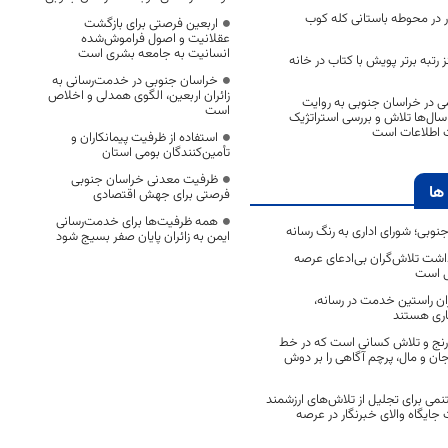
ر در محوطه باستانی کله کوب
اربعین فرصتی برای بازگشت
عقلانیت و اصول فراموش‌شده
انسانیت به جامعه بشری است
رتبه برتر پویش با کتاب در خانه
خراسان جنوبی در خدمت‌رسانی به
زائران اربعین، الگوی همدلی و اخلاص
ی در خراسان جنوبی به روایت
است
سال‌ها تلاش و بررسی استراتژیک
رت اطلاعات است
استفاده از ظرفیت پیمانکاران و
تأمین‌کنندگان بومی استان
ظرفیت معدنی خراسان جنوبی
ها
فرصتی برای جهش اقتصادی
همه ظرفیت‌ها برای خدمت‌رسانی
جنوبی؛ شورای اداری به رنگ رسانه
ایمن به زائران پایان صفر بسیج شود
اشت تلاش‌گران بی‌ادعای عرصه
ی است
اران راستین خدمت در رسانه،
اری هستند
 رنج و تلاش کسانی است که در خط
 جان و مال، پرچم آگاهی را بر دوش
نمی برای تجلیل از تلاش‌های ارزشمند
ایگاه والای خبرنگار در عرصه