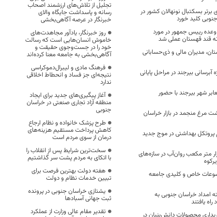
تجلیل از تلاش‌های ارزشمند اصحاب
 برتر بسکتبال نونهالان کشور در
رسانه و پاسداشت جایگاه والای
جنوبی کلید خورد
خبرنگار در عرصه آگاهی‌بخشی
اه و ۲۳ روز وعده رییس جمهور در مورد
روز خبرنگار، یادآور مجاهدت‌های
انه قند قهستان عملی شد
خاموش انسان‌هایی است که رسالت
خود را در جست‌وجوی حقیقت و
ان، مدیران مالی و ذی‌حسابانی
آگاهی‌بخشی به جامعه معنا کرده‌اند
فرهنگ مادی و لیبرال‌دموکراسی
 آبرسانی بیرجند در مراحل پایانی
نتیجه‌ای جز فساد و انحطاط اخلاقی
ندارد
بر شهر بیرجند با حضور
آغاز پیگیری‌های جدید برای ایجاد
منطقه آزاد تجاری صنعتی در خراسان
جنوبی
ت مرغ منجمد در بازار خراسان
طرح پزشک خانواده و نظام ارجاع
کاهش پرداخت مستقیم هزینه‌های
 پروتکل بهداشتی در موج جدید
درمان از سوی مردم است
سخت‌ترین شرایط پس از انقلاب را
‌سازی ۲۰۰ هزار متر مکعب روان‌آب در سازه‌های
با اتکای به مردم پشت سر گذاشتیم
رکوه
هفته دولت بهترین فرصت برای
وضوعات خاص و کلیدی جامعه
تبیین خدمات نظام و دولت
یشتازی خراسان جنوبی در پرونده
یته امداد خراسان جنوبی به
ثبت جهانی آسبادها
راه یافتند
تقدیر مقام عالی وزارت از عملکرد
یداری محصولات دانش‌بنیان در