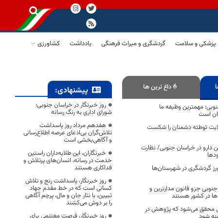
پزشکی و سلامت
گردشگری و میراث فرهنگی
یادداشت
کشاورزی
ا
داغ ترین ها
پیشنهادی:
روز خبرنگار در خراسان جنوبی؛
نوبی: مهمترین وظیفه ما
شورای اداری به رنگ رسانه
ان است
هفدهم مرداد روز پاسداشت
لایت توطئه دشمنان را شکست
تلاش‌گران بی‌ادعای عرصه اطلاع‌رسانی
و آگاهی‌بخشی است
ن دارو در خراسان جنوبی/ نظارت
خبرنگاران، این طلایه‌داران راستین
ودها
خدمت در رسانه، انسان‌های پرتلاش و
فداکاری هستند
رز گردشگری در شهرستان‌ها
روز خبرنگار، پاسداشت رنج و تلاش
کسانی است که در خط مقدم جهاد
جنوبی جزو قانون مدارترین و
تبیین، با نثار جان و مال، پرچم آگاهی
‌ها در کشور هستند
را بر دوش می‌کشند
ی محقق می‌شود که پژوهش در
روز خبرنگار، فرصت مغتنمی برای
ینه شود