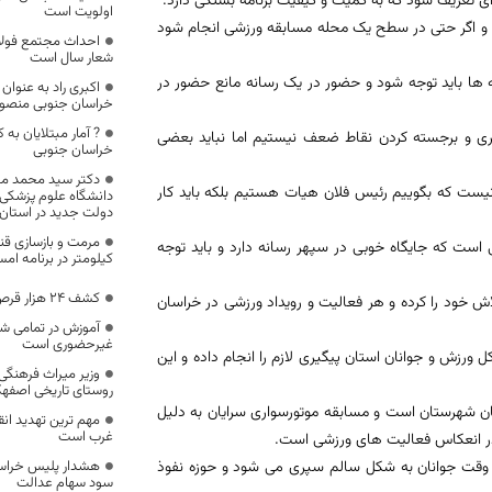
ای تعریف شود که به کمیت و کیفیت برنامه بستگی دارد.
اولویت است
و اگر حتی در سطح یک محله مسابقه ورزشی انجام شود
احداث مجتمع فولاد
شعار سال است
انه ها باید توجه شود و حضور در یک رسانه مانع حضور در
اکبری راد به عنوان
خراسان جنوبی منصو
? آمار مبتلایان به
یری و برجسته کردن نقاط ضعف نیستیم اما نباید بعضی
خراسان جنوبی
دکتر سید محمد مو
یست که بگوییم رئیس فلان هیات هستیم بلکه باید کار
دانشگاه علوم پزشکی ب
دولت جدید در استان
است که جایگاه خوبی در سپهر رسانه دارد و باید توجه
کیلومتر در برنامه امس
کشف ۲۴ هزار قرص غيرمجاز از يك اتوبوس
ان همه تلاش خود را کرده و هر فعالیت و رویداد ورزشی در خراسان
آموزش در تمامی ش
غیرحضوری است
رزش و جوانان استان پیگیری لازم را انجام داده و این
وزیر میراث فرهنگی
روستای تاریخی اصفهک 
ان شهرستان است و مسابقه موتورسواری سرایان به دلیل
مهم ترین تهدید انق
غرب است
 در انعکاس فعالیت های ورزشی است.
هشدار پلیس خراسان
 وقت جوانان به شکل سالم سپری می شود و حوزه نفوذ
سود سهام عدالت