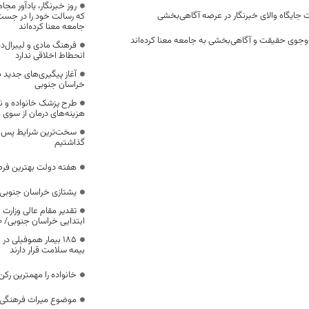
روز خبرنگار، یادآور 
 جایگاه والای خبرنگار در عرصه آگاهی‌بخشی
که رسالت خود را در جس
جامعه معنا کرده‌اند
وجوی حقیقت و آگاهی‌بخشی به جامعه معنا کرده‌اند
فرهنگ مادی و لیبرال‌د
انحطاط اخلاقی ندارد
آغاز پیگیری‌های جدید ب
خراسان جنوبی
طرح پزشک خانواده و 
هزینه‌های درمان از سوی
سخت‌ترین شرایط پس از 
گذاشتیم
هفته دولت بهترین فرص
یشتازی خراسان جنوبی د
تقدیر مقام عالی وزارت
ابتدایی خراسان جنوبی/ ۴۶۰۰ دانش‌آموز زیر چتر «طرح حامی»
۱۸۵ بیمار هموفیلی
بیمه سلامت قرار دارند
خانواده را مهمترین رک
موضوع میراث فرهنگی،