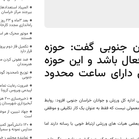
المپیاد استعدادهای
بیرجند مرکز خراسان 
بعد ۳م
راه‌اندازی مجدد کارخ
موتور محرک هر است
هستند
ن جنوبی گفت: حوزه
تکمیل فاز دوم پروژه
قرار دارد
ید 24 ساعت فعال باشد و این حوزه
ضد عفونی کردن معا
هنرمندان
ی دارای ساعت محدود
توزیع نامحدود گوش
جنوبی
ضرورت رعایت تمام
اپیدمی ویروس کرونا
ذخیره
 اداره کل ورزش و جوانان خراسان جنوبی افزود: روابط
آبخیزداری شهرستان زی
معمولی نیست که فقط به عنوان یک کار تکلیفی و موظفی
جهاد تبیین، از م
است
بعضی هیات های ورزشی ارتباط خوبی با رسانه دارند اما
۱۲۰ دانش‌آموز کم
مدارس نمونه و سمپاد 
نماینده مجلس: خر