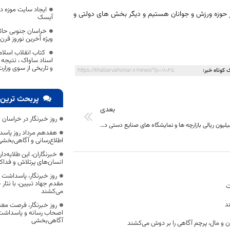
ایجاد سایت موزه د
کنار حوزه ورزش و جوانان هستیم و دیگر بخش های دولتی و
آیسک
خراسان جنوبی حائز 
ویژه آخرین نوروز قرن
کتاب انقلاب اسلام
اسناد ساواک ، نتیجه 
و تاریخی از سوی وزا
 کوتاه خبر:
https://khabarvahonar.ir/news/?p=18045
پربحث ترین 
بعدی
روز خبرنگار در خراسان 
فروش 835 میلیون ریالی بازارچه ها و نمایشگاه های صنایع دستی در شهرستان سرایان
هفدهم مرداد روز پاسد
اطلاع‌رسانی و آگاهی‌بخش
خبرنگاران، این طلایه‌د
انسان‌های پرتلاش و فداک
روز خبرنگار، پاسداشت
مقدم جهاد تبیین، با نثار
ت
می‌کشند
د
روز خبرنگار، فرصت مغت
اصحاب رسانه و پاسداشت ج
آگاهی‌بخشی
ن و مال، پرچم آگاهی را بر دوش می‌کشند